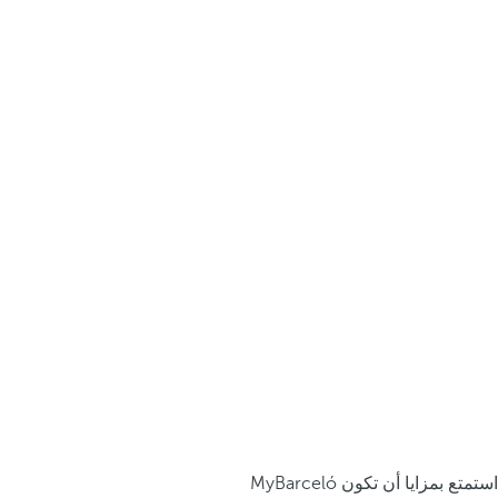
استمتع بمزايا أن تكون MyBarceló