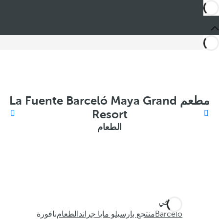
مطعم La Fuente Barceló Maya Grand
Resort
الطعام
أنت في
Barceló
منتجع بارسيلو مايا جراند
الطعام
نافورة