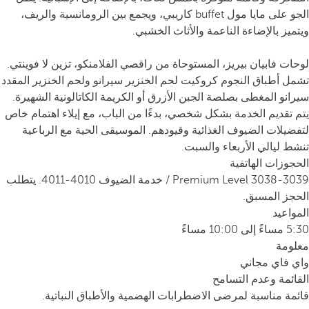
الجو على مايا مول buffet كاريبي، ويجمع بين الرومانسية والريف،
ويتميز بالإضاءة الناعمة والأثاث الخشبي.
لوحات فابيان بيريز، المستوحاة من راقصي الفلامنكو، تزين لا فوينتي.
تشمل أطباق النجوم كروكيت لحم الخنزير سيرانو ولحم الخنزير المقدد
سيرانو المغطى بصلصة الجبن الأزرق أو الكريمة الكاتالونية الشهيرة.
يتم تقديم الخدمة بشكل شخصي، بدءًا من الباب، مع إيلاء اهتمام خاص
لتفضيلات الضيوف الغذائية وقيودهم. الموسيقى الحية مع الرباعية
تنشط ليالي الأربعاء والسبت.
الحجوزات الهاتفية
Premium Level 3038-3039 / خدمة الضيوف 4010-4011. يتطلب
الحجز المسبق.
المواعيد
5:30 مساءً إلى 10:00 مساءً
معلومة
واي فاي مجاني
القائمة وعدم التسامح
قائمة مناسبة لمرضى الاضطرابات الهضمية والأطباق النباتية.