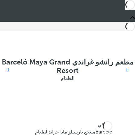
مطعم رانشو غراندي Barceló Maya Grand
Resort
الطعام
أنت في
Barceló
منتجع بارسيلو مايا جراند
الطعام