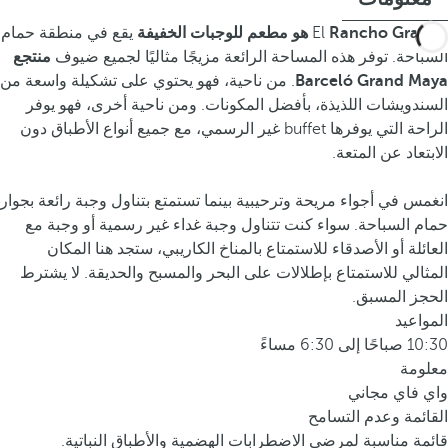
Rancho Grande هو مطعم للوجبات الخفيفة
El
يقع في منطقة حمام
السباحة. توفر هذه المساحة الرائعة مزيجًا مثاليًا لجميع ضيوف
منتجع
Barceló Grand Maya
. من ناحية، فهو يحتوي على تشكيلة واسعة من
السندويشات اللذيذة، بأفضل المكونات. ومن ناحية أخرى، فهو يوفر
الراحة التي يوفرها buffet غير الرسمي، مع جميع أنواع الأطباق دون
الابتعاد عن المتعة.
انغمس في أجواء مريحة وترحيبية بينما تستمتع بتناول وجبة رائعة بجوار
حمام السباحة. سواء كنت تتناول وجبة غداء غير رسمية أو وجبة مع
العائلة أو الأصدقاء للاستمتاع بالمناخ الكاريبي، ستجد هنا المكان
المثالي للاستمتاع بإطلالات على البحر والمسبح والحديقة. لا يشترط
الحجز المسبق.
المواعيد
10:30 صباحًا إلى 6:30 مساءً
معلومة
واي فاي مجاني
القائمة وعدم التسامح
قائمة مناسبة لمرضى الاضطرابات الهضمية والأطباق النباتية.