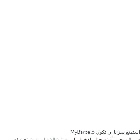
استمتع بمزايا أن تكون MyBarceló
قم بالتسجيل أو تسجيل الدخول إلى عملية الشراء واستمتع بهذه