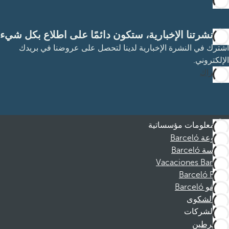
مع نشرتنا الإخبارية، ستكون دائمًا على اطلاع بكل شيء
اشترك في النشرة الإخبارية لدينا لتحصل على عروضنا في بريدك
الإلكتروني.
الاشتراك
معلومات مؤسساتية
مجموعة Barceló
مؤسسة Barceló
Vacaciones Barceló
Barceló Films
موظفو Barceló
قناة الشكوى
الشركات
المنخرطين