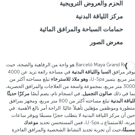
الحزم والعروض الترويجية
مركز اللياقة البدنية
حمامات السباحة والمرافق المائية
معرض الصور
Barceló Maya Grand Resort هو واحة من الرفاهية والصحة، حيث
يوفر مرافق
السبا واللياقة البدنية
في مساحة رائعة تزيد عن 4000
متر مربع. يتميز U-Spa،
وهو ملاذ للاسترخاء
تبلغ مساحته أكثر من
3000 متر مربع، بمجموعة واسعة من العلاجات والمرافق الحصرية،
بما في ذلك
صالون التجميل.
في انسجام تام، يضم أيضًا
مركزًا حديثًا
للياقة البدنية
تبلغ مساحته أكثر من 800 متر مربع، ومجهز بمرافق
متطورة وموظفين مؤهلين تأهيلاً عاليًا. الراحة أمر بالغ الأهمية: في
حين أن مركز اللياقة البدنية لا يتطلب حجزًا مسبقًا ويوفر ساعات
مرنة، للاستمتاع بـ U-Spa، فمن المستحسن تحديد
موعدك
مسبقًا،
حيث أن تجربة تجديد النشاط الشخصية والمرافق الفاخرة