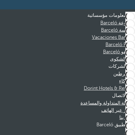
معلومات مؤسساتية
مجموعة Barceló
مؤسسة Barceló
Vacaciones Barceló
Barceló Films
موظفو Barceló
قناة الشكوى
الشركات
المنخرطين
الشركاء
Dorint Hotels & Resorts
الاتصال
الأسئلة المتداولة والمساعدة
الحجز عبر الهاتف
اتصل بنا
تطبيق Barceló
تنزيل