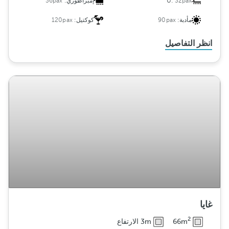
32pax
U:
إمبراطوري:
36pax
مأدبة:
90pax
كوكتيل:
120pax
انظر التفاصيل
غايا
2
66m
3m الارتفاع