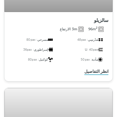
سالزيلو
2
96m
3m الارتفاع
مَدْرسِي:
48pax
مسرحي:
80pax
40pax
U:
إمبراطوري:
36pax
مأدبة:
50pax
كوكتيل:
80pax
انظر التفاصيل