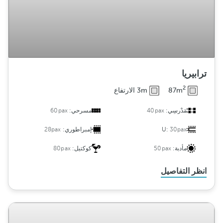
ترابيريا
2
87m
3m الارتفاع
مَدْرسِي:
40pax
مسرحي:
60pax
30pax
U:
إمبراطوري:
28pax
مأدبة:
50pax
كوكتيل:
80pax
انظر التفاصيل