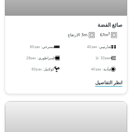
صائغ الفضة
2
67m
3m الارتفاع
مَدْرسِي:
40pax
مسرحي:
60pax
30pax
U:
إمبراطوري:
28pax
مأدبة:
40pax
كوكتيل:
60pax
انظر التفاصيل