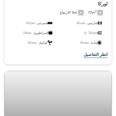
لوركا
2
77m
3m الارتفاع
مَدْرسِي:
40pax
مسرحي:
60pax
30pax
U:
إمبراطوري:
28pax
مأدبة:
40pax
كوكتيل:
60pax
انظر التفاصيل