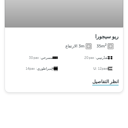
ريو سيجورا
2
35m
3m الارتفاع
مَدْرسِي:
20pax
مسرحي:
30pax
12pax
U:
إمبراطوري:
14pax
انظر التفاصيل