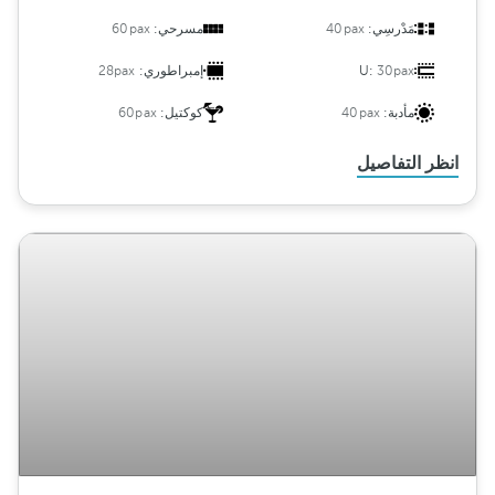
مَدْرسِي:
40pax
مسرحي:
60pax
30pax
U:
إمبراطوري:
28pax
مأدبة:
40pax
كوكتيل:
60pax
انظر التفاصيل