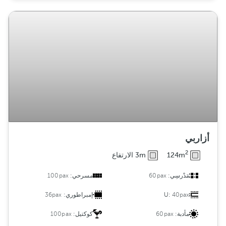
أزاربي
2
124m
3m الارتفاع
مَدْرسِي:
60pax
مسرحي:
100pax
40pax
U:
إمبراطوري:
36pax
مأدبة:
60pax
كوكتيل:
100pax