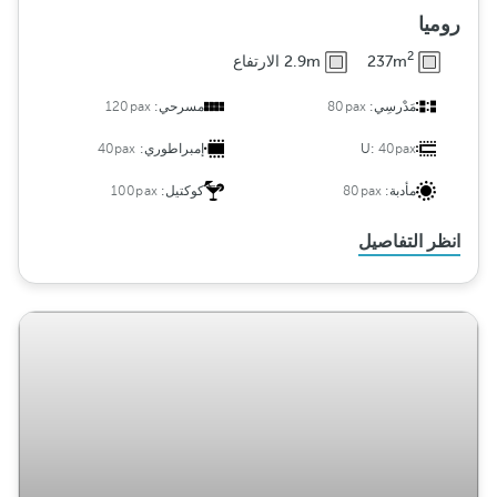
روميا
2
237m
2.9m الارتفاع
مَدْرسِي:
80pax
مسرحي:
120pax
40pax
U:
إمبراطوري:
40pax
مأدبة:
80pax
كوكتيل:
100pax
انظر التفاصيل