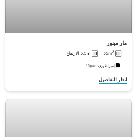
مار مينور
2
35m
3.5m الارتفاع
إمبراطوري:
15pax
انظر التفاصيل