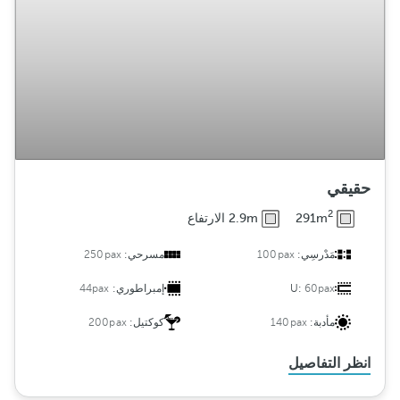
حقيقي
2
291m
2.9m الارتفاع
مَدْرسِي:
100pax
مسرحي:
250pax
60pax
U:
إمبراطوري:
44pax
مأدبة:
140pax
كوكتيل:
200pax
انظر التفاصيل