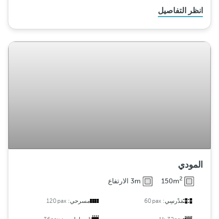
انظر التفاصيل
المودي
2
150m
3m الارتفاع
مَدْرسِي:
60pax
مسرحي:
120pax