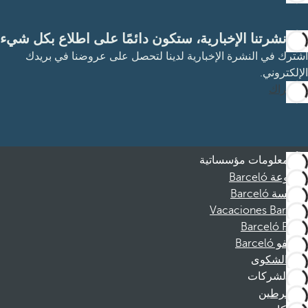
مع نشرتنا الإخبارية، ستكون دائمًا على اطلاع بكل شيء
اشترك في النشرة الإخبارية لدينا لتحصل على عروضنا في بريدك
الإلكتروني.
الاشتراك
معلومات مؤسساتية
مجموعة Barceló
مؤسسة Barceló
Vacaciones Barceló
Barceló Films
موظفو Barceló
قناة الشكوى
الشركات
المنخرطين