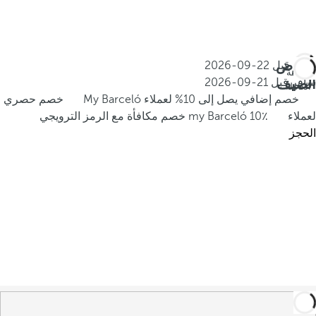
عروض
احجز قبل
22-09-2026
الإقامة
الصيف
سافر قبل
21-09-2026
الكاملة
خصم إضافي يصل إلى 10% لعملاء My Barceló
خصم حصري
لعملاء my Barceló
10٪ خصم مكافأة مع الرمز الترويجي
الحجز