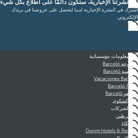
مع نشرتنا الإخبارية، ستكون دائمًا على اطلاع بكل شيء
اشترك في النشرة الإخبارية لدينا لتحصل على عروضنا في بريدك
الإلكتروني.
الاشتراك
معلومات مؤسساتية
مجموعة Barceló
مؤسسة Barceló
Vacaciones Barceló
Barceló Films
موظفو Barceló
قناة الشكوى
الشركات
المنخرطين
الشركاء
Dorint Hotels & Resorts