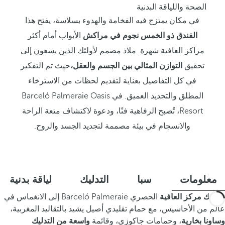
الصحة واللياقة البدنية
في مكان يمتزج فيه الفخامة والهدوء بسلاسة، يفتح هذا
الفندق ذو الخمس نجوم في مراكش
الأبواب أمام أكثر
مراكز العافية شهرة. ملاذ مصمم لأولئك الذين يسعون إلى
تحقيق
التوازن المثالي بين الجسم والعقل،
حيث تم التفكير
في كل التفاصيل بعناية لتقديم لحظات من الاسترخاء
المطلق والتجديد العميق. في Barceló Palmeraie Oasis
Resort، تُصبح الرفاهية فنًا، ودعوة لاكتشاف متعة الراحة
والانسجام في بيئة مصممة لتجديد الجسد والروح.
معلومات
سبا
التدليك
لياقة بدنية
يدعوك مركز العافية
الحصري Barceló Palmeraie إلى الانغماس في
عالم من الأحاسيس، مع حمام تقليدي
أصيل يشيد بالتقاليد المغربية،
وساونا بخارية
، وحمامات جاكوزي، وقائمة
واسعة من التدليك