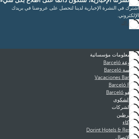
مع نشرتنا الإخبارية، ستكون دائمًا على اطلاع بكل شيء
اشترك في النشرة الإخبارية لدينا لتحصل على عروضنا في بريدك
الإلكتروني.
الاشتراك
معلومات مؤسساتية
مجموعة Barceló
مؤسسة Barceló
Vacaciones Barceló
Barceló Films
موظفو Barceló
قناة الشكوى
الشركات
المنخرطين
الشركاء
Dorint Hotels & Resorts
الاتصال