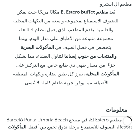
مطعم ال استيرو
يُعد
مطعم El Estero buffet
مكانًا مريحًا حيث يمكن
للضيوف الاستمتاع بمجموعة واسعة من النكهات المحلية
والعالمية. يقدم المطعم، الذي يعمل بنظام buffet ،
مجموعة متنوعة من الأطباق على مدار اليوم، بينما
يتخصص في فصل الصيف في
المأكولات البحرية
والمنتجات من جنوب إسبانيا
لتناول العشاء، مما يشكل
جزءًا من مسار طهي ذي طابع خاص. مع التركيز على
المأكولات المحلية،
يبرز كل طبق نضارة ونكهات المنطقة
الأصيلة، مما يوفر تجربة طعام كاملة لا تُنسى.
معلومات
يدعو مطعم El Estero، في منتجع Barceló Punta Umbría Beach
Resort، الضيوف للاستمتاع برحلة تذوق تجمع بين أفضل
المأكولات