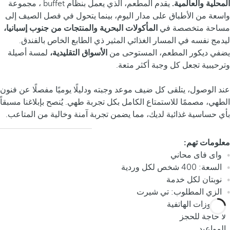
المحلية والعالمية.
يقدم المطعم، الذي يعمل بنظام buffet ، مجموعة
واسعة من الأطباق على مدار اليوم، بينما يتحول في فصل الصيف إلى
مساحة متخصصة في
المأكولات البحرية والمنتجات من جنوب إسبانيا،
ليدمج نفسه في المسار الغذائي المثير ذي الطابع الخاص بالفندق.
يضفي ديكور المطعم، المستوحى من
الأسواق التقليدية،
لمسة أصيلة
وترحيبية تجعل كل وجبة أكثر متعة.
عند الوصول، يتلقى كل ضيف موعد وجبته ودليلًا يوميًا مفصلًا عن فنون
الطهي، مصممًا للاستمتاع الكامل بكل تجربة طهي. يُنصح بإبلاغنا مسبقاً
بأي حساسية غذائية لديك، مما يضمن تجربة آمنة وخالية من المتاعب.
معلومات تهم:
واى فاى محاني
السعة: 400 شخص لكل وردية
نوبتان لكل خدمة
الزي المطلوب: تي شيرت
الحجوزات الهاتفية
لا حاجة للحجز
المواعيد