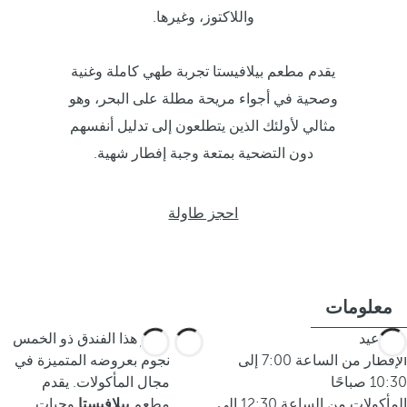
واللاكتوز، وغيرها.
يقدم مطعم بيلافيستا تجربة طهي كاملة وغنية
وصحية في أجواء مريحة مطلة على البحر، وهو
مثالي لأولئك الذين يتطلعون إلى تدليل أنفسهم
دون التضحية بمتعة وجبة إفطار شهية.
احجز طاولة
معلومات
المواعيد
يتميز هذا الفندق ذو الخمس
الإفطار من الساعة 7:00 إلى
نجوم بعروضه المتميزة في
10:30 صباحًا
مجال المأكولات. يقدم
المأكولات من الساعة 12:30 إلى
مطعم
بيلافيستا
وجبات