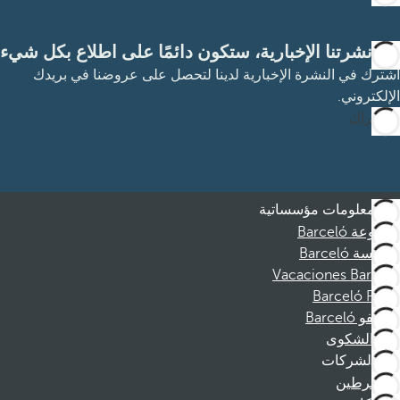
مع نشرتنا الإخبارية، ستكون دائمًا على اطلاع بكل شيء
اشترك في النشرة الإخبارية لدينا لتحصل على عروضنا في بريدك
الإلكتروني.
الاشتراك
معلومات مؤسساتية
مجموعة Barceló
مؤسسة Barceló
Vacaciones Barceló
Barceló Films
موظفو Barceló
قناة الشكوى
الشركات
المنخرطين