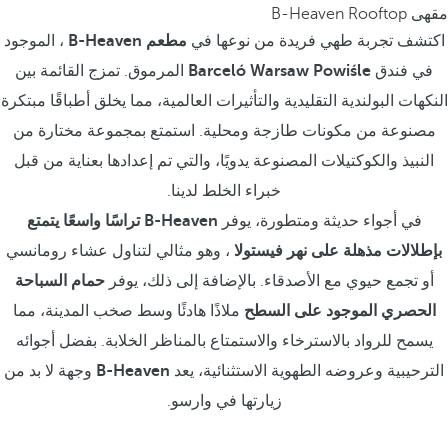
مقهى B-Heaven Rooftop
اكتشف تجربة طهي فريدة من نوعها في
مطعم B-Heaven
، الموجود
في فندق
Barceló Warsaw Powiśle
المرموق. تمزج القائمة بين
النكهات البولندية التقليدية والتأثيرات العالمية، مما يخلق أطباقًا مبتكرة
مصنوعة من مكونات طازجة ومحلية. استمتع بمجموعة مختارة من
النبيذ والكوكتيلات المصنوعة يدويًا، والتي تم إعدادها بعناية من قبل
خبراء الخلط لدينا.
في أجواء حديثة ومتطورة، يوفر
B-Heaven
تراسًا واسعًا يتمتع
بإطلالات مذهلة على نهر فيستولا
، وهو مثالي لتناول عشاء رومانسي
أو تجمع حيوي مع الأصدقاء. بالإضافة إلى ذلك، يوفر
حمام السباحة
الحصري الموجود على السطح
ملاذًا هادئًا وسط صخب المدينة، مما
يسمح للرواد بالاسترخاء والاستمتاع بالمناظر الخلابة. بفضل أجوائه
الترحيبية وعروضه الطهوية الاستثنائية، يعد
B-Heaven
وجهة لا بد من
زيارتها في وارسو.