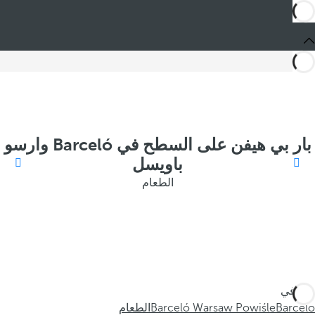
بار بي هيفن على السطح في Barceló وارسو
باويسل
الطعام
أنت في
Barceló
Barceló Warsaw Powiśle
الطعام