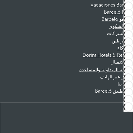
Vacaciones Barceló
Barceló Films
موظفو Barceló
قناة الشكوى
الشركات
المنخرطين
الشركاء
Dorint Hotels & Resorts
الاتصال
الأسئلة المتداولة والمساعدة
الحجز عبر الهاتف
اتصل بنا
تطبيق Barceló
تنزيل