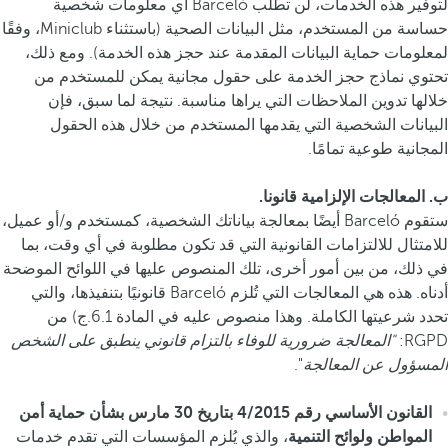
لتوفير هذه الخدمات، لن تطلب Barceló أي معلومات شخصية
حساسة من المستخدم، مثل البيانات الصحية (باستثناء Miniclub، وفقًا
لمعلومات حماية البيانات المقدمة عند حجز هذه الخدمة). ومع ذلك،
تحتوي نماذج حجز الخدمة على حقول مجانية يمكن للمستخدم من
خلالها تدوين الملاحظات التي يراها مناسبة. نتيجة لما سبق، فإن
البيانات الشخصية التي يقدمها المستخدم من خلال هذه الحقول
المجانية طوعية تمامًا.
ب. المعالجات الإلزامية قانونا.
ستقوم Barceló أيضًا بمعالجة بياناتك الشخصية، كمستخدم و/أو عميل،
للامتثال للالتزامات القانونية التي قد تكون مطلوبة في أي وقت، بما
في ذلك، من بين أمور أخرى، تلك المنصوص عليها في اللوائح الموضحة
أدناه. هذه هي المعالجات التي تُلزم Barceló قانونيًا بتنفيذها، والتي
تحدد شرعيتها الكاملة. وهذا منصوص عليه في المادة 6.1.ج) من
RGPD:
"المعالجة ضرورية للوفاء بالتزام قانوني ينطبق على الشخص
المسؤول عن المعالجة
".
القانون الأساسي رقم 4/2015 بتاريخ 30 مارس بشأن حماية أمن
المواطن ولوائح التنمية
، والذي يُلزم المؤسسات التي تقدم خدمات