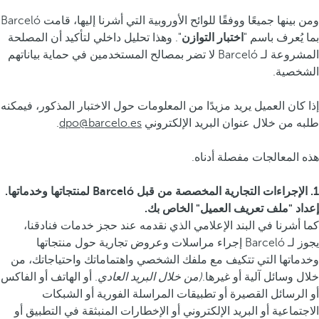
ومن بينها جميعًا ووفقًا للوائح الأوروبية التي أشرنا إليها، قامت Barceló
بما يُعرف باسم "
اختبار التوازن
". وهذا تحليل داخلي لتأكيد أن المصلحة
المشروعة لـ Barceló لا تضر بمصالح المستخدمين في حماية بياناتهم
الشخصية.
إذا كان العميل يريد مزيدًا من المعلومات حول الاختبار المذكور، فيمكنه
طلبه من خلال عنوان البريد الإلكتروني
dpo@barcelo.es
.
هذه المعالجات مفصلة أدناه.
1. الإجراءات التجارية المخصصة من قبل Barceló لمنتجاتها وخدماتها.
إعداد "ملف تعريف العميل" الخاص بك.
كما أشرنا في البند الإعلامي الذي نقدمه عند حجز خدمات فنادقنا،
يجوز لـ Barceló إجراء مراسلات وعروض تجارية حول منتجاتها
وخدماتها التي تتكيف مع ملفك الشخصي واهتماماتك واحتياجاتك، من
خلال وسائل آلية أو غيرها.
(من خلال البريد العادي
. أو الهاتف أو الفاكس
أو الرسائل القصيرة أو تطبيقات المراسلة الفورية أو الشبكات
الاجتماعية أو البريد الإلكتروني أو الإخطارات المنبثقة في التطبيق أو