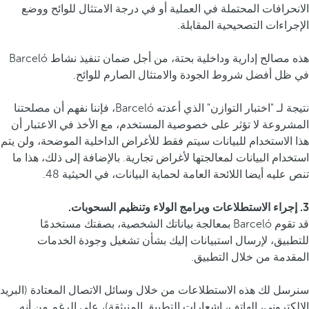
الانحرافات المحتملة في العملية أو في درجة الامتثال للوائح ووضع
الإجراءات التصحيحية المقابلة.
هذه مصالح إدارية وداخلية بحتة، من أجل ضمان تنفيذ نشاط Barceló
في ظل أفضل شروط الجودة والامتثال الصارم للوائح.
نتيجة لـ "اختبار التوازن" الذي أعدته Barceló، فإننا نفهم أن مصلحتنا
المشروعة لا تؤثر على خصوصية المستخدم، مع الأخذ في الاعتبار أن
هذا الاستخدام للبيانات سيتم فقط للأغراض الداخلية الموضحة، ولن يتم
استخدام البيانات لمعالجتها لأغراض تجارية. بالإضافة إلى ذلك، هذا ما
تنص عليه أيضا اللائحة العامة لحماية البيانات، في الحيثية 48.
3. إجراء الاستطلاعات وبرامج الولاء وتنظيم السحوبات.
قد تقوم Barceló بمعالجة بياناتك الشخصية، بصفتك مستخدمًا
للتطبيق، لإرسال استبيانات إليك بشأن تشغيل وجودة الخدمات
المقدمة من خلال التطبيق.
سنرسل لك هذه الاستطلاعات من خلال وسائل الاتصال المعتادة (البريد
الإلكتروني، الهاتف، إشعارات التطبيق المنبثقة)، على الرغم من أنه