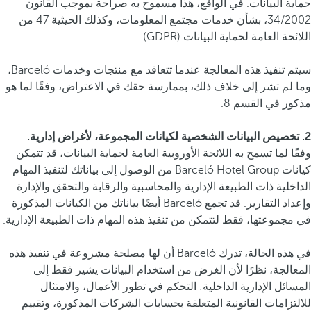
حماية البيانات. في الواقع، هذا مسموح به صراحة بموجب القانون
34/2002، بشأن خدمات مجتمع المعلومات، وكذلك الحيثية 47 من
اللائحة العامة لحماية البيانات (GDPR).
سيتم تنفيذ هذه المعالجة عندما تتعاقد مع منتجات وخدمات Barceló،
وما لم تشر إلى خلاف ذلك، بممارسة حقك في الاعتراض، وفقًا لما هو
مذكور في القسم 8.
2. تخصيص البيانات الشخصية لكيانات المجموعة، لأغراض إدارية.
وفقًا لما تسمح به اللائحة الأوروبية العامة لحماية البيانات، قد تتمكن
كيانات Barceló Hotel Group من الوصول إلى بياناتك لتنفيذ المهام
الداخلية ذات الطبيعة الإدارية والمحاسبية والرقابة والتحقق والإدارة
وإعداد التقارير. قد تجمع Barceló أيضًا بياناتك من الكيانات المذكورة
في مجموعتها، فقط لتتمكن من تنفيذ هذه المهام ذات الطبيعة الإدارية.
في هذه الحالة، تدرك Barceló أن لها مصلحة مشروعة في تنفيذ هذه
المعالجة، نظرًا لأن الغرض من استخدام البيانات يشير فقط إلى
المسائل الإدارية الداخلية: التحكم في تطور الأعمال، والامتثال
للالتزامات القانونية المتعلقة بحسابات الشركات المذكورة، وتقييم