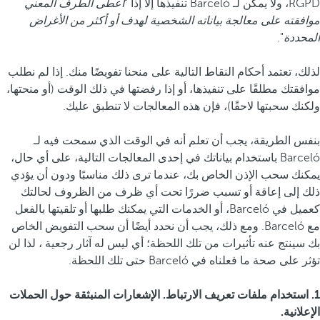
RGPD، ولا يمكن لـ Barceló تنفيذها إلا إذا "
أعطى الطرف المعني
موافقته على معالجة بياناته الشخصية لهدف أو أكثر من الأغراض
المحددة
".
لذلك، تعتمد أحكام النقاط التالية على منحنا تفويضًا منك. إذا لم نطلب
موافقتك مطلقًا على تنفيذها، أو إذا رفضتها في ذلك الوقت (أو منحتها،
ولكنك سحبتها لاحقًا)، فإن هذه المعالجات لا تنطبق عليك.
بنفس الطريقة، يجب أن تعلم أنه في الوقت الذي سمحت فيه لـ
Barceló باستخدام بياناتك في إحدى المعالجات التالية، على أي حال،
يمكنك سحب الإذن الخاص بك، عندما ترى ذلك مناسبًا ودون أن يؤدي
ذلك إلى إعاقة أو تسبب ضررًا تحت أي ظرف من الظروف لحالتك
كعميل في Barceló، أو الخدمات التي يمكنك طلبها أو تلقيتها بالفعل
مع Barceló. ومع ذلك، يجب أن نحدد أيضًا أن سحب التفويض الخاص
بك سينتج عنه تأثيرات من تلك اللحظة؛ أي ليس له آثار رجعية ، لذا لن
تؤثر على صحة ما فعلناه في Barceló حتى تلك اللحظة.
1. استخدام ملفات تعريف الارتباط. الإشعارات المنبثقة حول الحملات
الإعلانية.