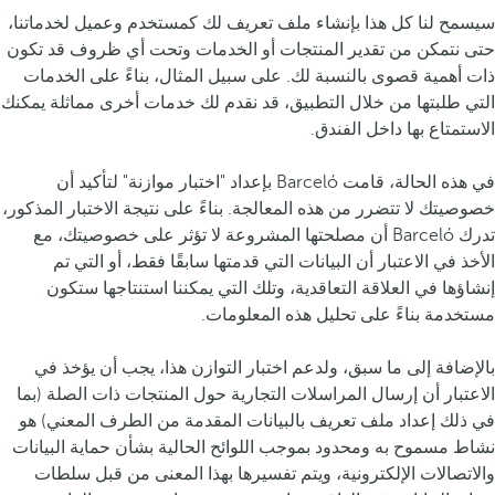
سيسمح لنا كل هذا بإنشاء ملف تعريف لك كمستخدم وعميل لخدماتنا،
حتى نتمكن من تقدير المنتجات أو الخدمات وتحت أي ظروف قد تكون
ذات أهمية قصوى بالنسبة لك. على سبيل المثال، بناءً على الخدمات
التي طلبتها من خلال التطبيق، قد نقدم لك خدمات أخرى مماثلة يمكنك
الاستمتاع بها داخل الفندق.
في هذه الحالة، قامت Barceló بإعداد "اختبار موازنة" لتأكيد أن
خصوصيتك لا تتضرر من هذه المعالجة. بناءً على نتيجة الاختبار المذكور،
تدرك Barceló أن مصلحتها المشروعة لا تؤثر على خصوصيتك، مع
الأخذ في الاعتبار أن البيانات التي قدمتها سابقًا فقط، أو التي تم
إنشاؤها في العلاقة التعاقدية، وتلك التي يمكننا استنتاجها ستكون
مستخدمة بناءً على تحليل هذه المعلومات.
بالإضافة إلى ما سبق، ولدعم اختبار التوازن هذا، يجب أن يؤخذ في
الاعتبار أن إرسال المراسلات التجارية حول المنتجات ذات الصلة (بما
في ذلك إعداد ملف تعريف بالبيانات المقدمة من الطرف المعني) هو
نشاط مسموح به ومحدود بموجب اللوائح الحالية بشأن حماية البيانات
والاتصالات الإلكترونية، ويتم تفسيرها بهذا المعنى من قبل سلطات