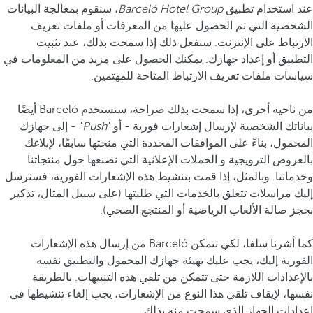
عند استخدام تطبيق
Barceló Hotel Group
، سنقوم بمعالجة البيانات
الشخصية التي تم الحصول عليها من المعرفات أو ملفات تعريف
الارتباط على الإنترنت. سنفعل ذلك إذا سمحت بذلك، عند تثبيت
التطبيق أو إعداد جهازك. يمكنك الحصول على مزيد من المعلومات في
سياسات ملفات تعريف الارتباط المتاحة للمهتمين.
من ناحية أخرى، إذا سمحت بذلك صراحة، ستستخدم Barceló أيضًا
بياناتك الشخصية لإرسال إشعارات فورية - أو "
Push
" - إلى جهازك
المحمول، بناءً على الموافقات المحددة التي منحتها سابقًا، لإبلاغك
بالعروض الترويجية و الحملات الإعلانية التي نصنعها حول منتجاتنا
وخدماتنا. وبالمثل، إذا قمت بتنشيط هذه الإشعارات الفورية، فسنرسل
إليك مراسلات تتعلق بالخدمات التي طلبتها (على سبيل المثال، تذكير
بحجز صالة الألعاب الرياضية أو المنتجع الصحي).
كما أشرنا سلفا، لكي تتمكن Barceló من إرسال هذه الإشعارات
الفورية إليك، يجب عليك تهيئة جهازك المحمول والتطبيق نفسه
بالإعدادات اللازمة حتى تتمكن من تلقي هذه التنبيهات. بالطريقة
نفسها، لإيقاف تلقي هذا النوع من الإشعارات، يجب إلغاء تنشيطها في
إعدادات الجهاز الذي سمحت منه بذلك.