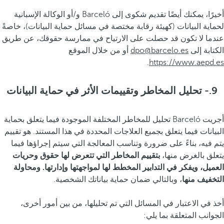
أخيرًا، يمكنك أيضًا تقديم شكوى إلى Barceló و/أو الوكالة الإسبانية
لحماية البيانات (كهيئة رقابة مختصة في مسائل حماية البيانات)، خاصةً
عندما لا تكون قد حصلت على الارتياح في ممارسة حقوقك، عن طريق
الكتابة إلى
dpo@barcelo.es
أو من خلال الموقع
.
https://www.aepd.es
9.- تحليل المخاطر وتقييمات الأثر في حماية البيانات
أجريت Barceló تحليل للمخاطر المختلفة الموجودة فيما يتعلق بحماية
البيانات فيما يتعلق بجميع العلاجات المحددة في هذا المستند. هو تقييم
يتم فيه، بناءً على ضرورة وتناسب المعالجة التي سيتم إجراؤها فيما
يتعلق بالغرض منها،
بتقييم المخاطر التي تتعرض لها حقوق وحريات
العميل، ويفكر في التدابير المخطط لها لمواجهتها وإدارتها. ومحاولة
التخفيف منها
، وبالتالي ضمان حماية بياناتك الشخصية.
أخذ في الاعتبار في المسائل التي تم تحليلها، من بين أمور أخرى،
الجوانب المتعلقة بما يلي: