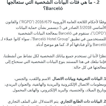
2.- ما هي فئات البيانات الشخصية التي ستعالجها
Barceló؟
وفقًا لأحكام اللائحة العامة الأوروبية 2016/679 ("RGPD") والقانون
الأساسي 3/2018 الصادر في 5 ديسمبر بشأن حماية البيانات
("LOPD")، سنقوم في Barceló بمعالجة البيانات الشخصية
للمستخدمين في تطبيق "Barceló Hotel Group"، سواء كانوا عملاء لـ
Barceló و/أو فنادقها أم لا، كما هو موضح أدناه.
نظرًا لأننا لن نستخدم جميع بياناتك الشخصية لكل نشاط من أنشطتنا،
فإننا نبلغك في هذا المستند بنوع البيانات الشخصية التي سنحتاج إلى
معالجتها في كل حالة:
1. البيانات التعريفية وبيانات الاتصال
. الاسم واللقب، والجنس،
ومعلومات الاتصال الإلكترونية والبريدية والهاتفية، والعنوان البريدي،
وتاريخ الميلاد، والجنسية، والبريد الإلكتروني، والهاتف المحمول.
2. البيانات ذات الطابع التجاري
. يتم الاستدلال على الملف التجاري