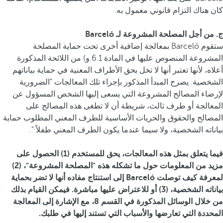
كان هناك التزام قانوني معمول به.
ج. من أجل المصلحة المشروعة لـ Barceló
ستقوم Barceló بمعالجة إضافية أخرى تحت حماية المصلحة
المشروعة المنصوص عليها في المادة 6.1.و) من اللائحة المذكورة
أعلاه، لأنها تعتبر أنها لا تخل بحق الأطراف المعنية في حماية بياناتهم
الشخصية. يصرح المبدأ المذكور بإجراء تلك المعالجات "الضرورية
لإرضاء المصالح المشروعة التي يسعى إليها الشخص المسؤول عن
المعالجة أو طرف ثالث، شريطة أن لا تطغى هذه المصالح على
المصالح والحقوق والحريات الأساسية للطرف المعني المطلوب حماية
بياناته الشخصية، ولا سيما عندما يكون الطرف المعني طفلاً ".
فيما يتعلق بمثل هذه المعالجات، يحق للمستخدم (1) الحصول على
مزيد من المعلومات حول ما تشكله هذه "المصلحة المشروعة"، (2)
لمعرفة كيف توصلت Barceló إلى استنتاج مفاده أنها لا تضر بحماية
بياناته الشخصية، (3) أو للاعتراض عليها مباشرة. فيمكن القيام بذلك
من خلال الوسائل المذكورة في القسم 8، مع الإشارة إلى المعالجة
المحددة التي تعارضها والأسباب التي تستند إليها في طلبك.