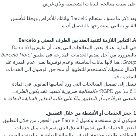
على سبب معالجة البيانات الشخصية ولأي غرض.
بعد ذكر ما سبق، ستعالج Barceló بياناتك للأغراض ووفقًا للأسس
القانونية التي سنشرحها بالتفصيل أدناه.
A. التدابير اللازمة لتنفيذ العقد بين الطرف المعني و Barceló.
في البداية، هناك بعض المعالجات التي يجب أن تقوم بها Barceló
بالضرورة من أجل تقديم الخدمات المدرجة في تطبيق
Barceló Hotel
Group
. هذا لأنها بيانات أساسية، وعدم توفيرها يعني عدم القدرة على
إكمال تسجيلك كمستخدم للتطبيق أو منح حق الوصول إلى الخدمات
المقدمة فيه.
ننتقل إلى تفصيل المعالجات التي ورد أساسها القانوني في المادة
6.1.ب) من RGPD:
«المعالجة ضرورية لتنفيذ عقد يكون الطرف
المعني طرفًا فيه أو للتطبيق بناءً على طلبه للتدابير السابقة للتعاقد.
»
1. حجز الخدمات أو الأنشطة من خلال التطبيق.
سيكون لدى مستخدم وعميل Barceló خيار الحجز، من خلال التطبيق،
لبعض الخدمات التي يقدمها الفندق الذي يقيم فيه، مثل خدمات
المطاعم والبار، وخدمة الغرف، والصالة الرياضية، والمنتجع الصحي ،