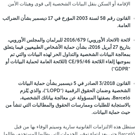
الإقامة أو السكن بنقل البيانات الشخصية إلى قوى وهيئات الأمن.
القانون رقم 58 لسنة 2003 المؤرخ في 17 ديسمبر بشأن الضرائب
العامة.
لائحة (الاتحاد الأوروبي) 2016/679 للبرلمان والمجلس الأوروبي،
بتاريخ 27 أبريل 2016، بشأن حماية الأشخاص الطبيعيين فيما يتعلق
بمعالجة البيانات الشخصية والتداول الحر لهذه البيانات والتي تم
بموجبها إلغاء اللائحة 95/46/CE (اللائحة العامة لحماية البيانات أو
"GDPR")
القانون 3/2018 الصادر في 5 ديسمبر بشأن حماية البيانات
الشخصية وضمان الحقوق الرقمية ("LOPD")، والذي يُلزم
Barceló، بصفتها المسؤولة عن معالجة بياناتك الشخصية،
بالاستجابة للطلبات وممارسات الحقوق والمطالبات التي تنشأ من
حيث حماية البيانات.
ستظل هذه الالتزامات القانونية سارية وسيتم الوفاء بها من قبل
Barceló حتى بعد انتهاء توفير الخدمات التي يطلبها المستخدم، طالما