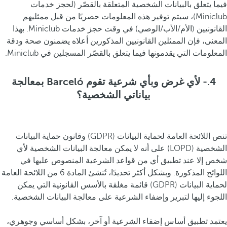
فيما يتعلق بالبيانات الشخصية المتعلقة بالقصّر (لحجز خدمات
Miniclub)، سيتم توفير هذه المعلومات حصريًا من قبل ممثليهم
القانونيين (الأم/الأب/الوصي) في وقت حجز خدمات Miniclub. بهذا
المعنى، فإن الممثلين القانونيين المذكورين أعلاه يضمنون صحة ودقة
المعلومات التي يقدمونها فيما يتعلق بالقصّر المسجلين في Miniclub.
4.- لأي غرض وبأي شرعية تقوم Barceló بمعالجة
بياناتي الشخصية؟
تنص اللائحة العامة لحماية البيانات (GDPR) وقانون حماية البيانات
الشخصية (LOPD) على أنه لا يمكن معالجة البيانات الشخصية لأي
شخص إلا عند تطبيق أي من قواعد الشرعية المنصوص عليها في
اللوائح المذكورة. وبشكل أكثر تحديدًا، تُنشئ المادة 6 من اللائحة العامة
لحماية البيانات (GDPR) قائمة مغلقة بالأسس القانونية التي يمكن
اللجوء إليها لتبرير وإضفاء الشرعية على معالجة البيانات الشخصية.
يعتمد تطبيق أساس إضفاء الشرعية أو آخر، بشكل أساسي وجوهري،