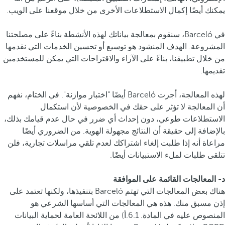
يمكنك أيضًا إكمال الاستطلاعات الأخرى من خلال موقعنا على الويب.
في Barceló، سنقوم بمعالجة بياناتك لهذه الأنشطة بناءً على مصلحتنا
المشروعة. الهدف المنشود هو توسيع أو تحسين الخدمات التي نقدمها
من خلال تطبيقنا، بناءً على الآراء والاقتراحات التي يمكن للمستخدمين
تقديمها.
لهذه المعالجة، أجرت Barceló أيضًا "اختبار موازنة". في الختام، نفهم
أن المعالجة لا تؤثر على حقك في الخصوصية لأن استكمال
الاستطلاعات طوعي، دون إحداث أي ضرر في حال عدم قيامك بذلك،
بالإضافة إلى حقيقة أن النتائج مجهولة الهوية. من الضروري أيضًا
مراعاة أنه إذا طلبت إلغاء اشتراكك لعدم تلقي مراسلات تجارية، فلن
تتلقى طلبات لملء الاستبيانات أيضًا.
د- المعالجات القائمة على الموافقة
هناك بعض المعالجات التي تهتم Barceló بتنفيذها، ولكنها تعتمد على
إذن مسبق منك. هذه هي المعالجات التي أساسها الشرعي هو
المنصوص عليه في المادة. 6.1.أ) من اللائحة العامة لحماية البيانات