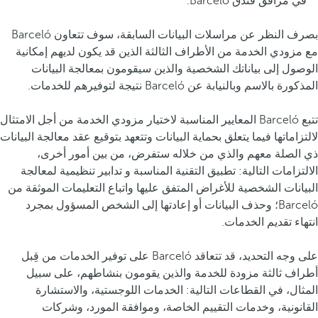
في مرافق فندق Barceló.
بصرف النظر عن مراسلات البيانات السابقة، سوف تتعاون Barceló
مع مزودي الخدمة من الأطراف الثالثة الذين قد يكون لديهم إمكانية
الوصول إلى بياناتك الشخصية والذين سيقومون بمعالجة البيانات
المذكورة بالاسم وبالنيابة عن Barceló نتيجة لتوفيرهم للخدمات.
تتبع Barceló المعايير المناسبة لاختيار مزودي الخدمة من أجل الامتثال
لالتزاماتها فيما يتعلق بحماية البيانات وتتعهد بتوقيع عقد معالجة البيانات
ذي الصلة معهم والذي من خلاله ستفرض، من بين أمور أخرى،
الالتزامات التالية: تطبيق التقنية المناسبة و تدابير تنظيمية لمعالجة
البيانات الشخصية للأغراض المتفق عليها واتباع التعليمات الموثقة من
Barceló؛ وحذف البيانات أو إعادتها إلى الشخص المسؤول بمجرد
انتهاء تقديم الخدمات.
على وجه التحديد، قد تتعاقد Barceló على توفير الخدمات من قِبل
أطراف ثالثة مزودة للخدمة والذين يقومون بنشاطهم، على سبيل
المثال، في القطاعات التالية: الخدمات اللوجستية، والاستشارة
القانونية، وخدمات التقييم الخاصة، وموافقة المورد، وشركات