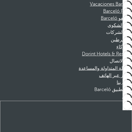
Vacaciones Barceló
Barceló Films
موظفو Barceló
قناة الشكوى
الشركات
المنخرطين
الشركاء
Dorint Hotels & Resorts
الاتصال
الأسئلة المتداولة والمساعدة
الحجز عبر الهاتف
اتصل بنا
تطبيق Barceló
تنزيل