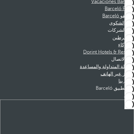
Vacaciones Barceló
Barceló Films
موظفو Barceló
قناة الشكوى
الشركات
المنخرطين
الشركاء
Dorint Hotels & Resorts
الاتصال
الأسئلة المتداولة والمساعدة
الحجز عبر الهاتف
اتصل بنا
تطبيق Barceló
تنزيل