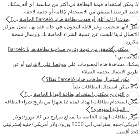
لا، يمكن استخدام قيمة البطاقة في أكثر من مناسبة. أي أنه يمكنك
حفظ الرصيد المتبقي من الاستخدام لإقامة أو خدمة لاحقة.
ماذا يحدث إذا لم أتلق أو فقدت بطاقة هدايا Barceló الخاصة بي؟
نظرًا لأنها شخصية وغير قابلة للتحويل، في حالة فقدانها، اتصل بمركز
الاتصال لدينا للبحث عن عملية الشراء الخاصة بك وإرسال نسخة
مكررة.
كيف يمكنني التحقق من قيمة وتاريخ صلاحية بطاقة هدايا Barceló
الخاصة بي؟
يمكنك مشاهدة هذه المعلومات على
موقعنا على الإنترنت
أو عن
طريق الاتصال
بخدمة العملاء
.
هل يمكن استبدال بطاقات هدايا Barceló نقدًا؟
لا، لا يمكن استبدال البطاقات نقداً.
في أي التواريخ يمكنني استخدام بطاقة الهدايا الخاصة بي؟
يمكن استخدام بطاقات الهدايا لمدة 12 شهرًا من تاريخ شراء البطاقة.
ما هي المبالغ المتوفرة؟
تتوفر بطاقات الهدايا الخاصة بنا بمبالغ تتراوح بين 50 يورو/دولار
أمريكي/جنيه إسترليني إلى 2000 يورو/دولار أمريكي/جنيه إسترليني
كحد أقصى.