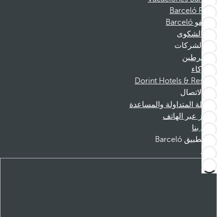
Barceló Films
موظفو Barceló
قناة الشكوى
الشركات
المنخرطين
الشركاء
Dorint Hotels & Resorts
الاتصال
الأسئلة المتداولة والمساعدة
الحجز عبر الهاتف
اتصل بنا
تطبيق Barceló
تنزيل