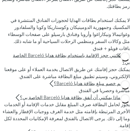
رمز بطاقتك.
لا يمكنك استخدام بطاقات الهدايا لحجوزات الفنادق المنتشرة في
المكسيك وجمهورية الدومينيكان وكوستاريكا وكوبا والسلفادور
وغواتيمالا ونيكاراغوا وأروبا وفنادق بارسيلو على صفحات الوسطاء
مثل وكالات السفر ومنظمي الرحلات السياحية أو ما شابه ذلك.
باقات فويلو + فندق.
أين يمكنني حجز الإقامة باستخدام بطاقة هدايا Barceló الخاصة
بي؟
يمكنك حجز إقامتك عن طريق الاتصال بخدمة العملاء أو على موقعنا
الإلكتروني، وسيتم تطبيق مبلغ البطاقة مباشرة على الفندق.
أين يتم خصم مبلغ بطاقة هدايا Barceló؟
مباشرة وحصريا في الفندق.
على ماذا يمكنني أن أنفق بطاقة هدايا Barceló الخاصة بي؟
يجوز لحامل البطاقة صرف المبلغ مقابل خدمات الإقامة أو الخدمات
الأخرى المرتبطة بإقامته مثل خدمة الغرف ووجبات الإفطار والعشاء
وما إلى ذلك. يرجى الاتصال بالفندق لمعرفة الإمكانيات المحددة لكل
إقامة.