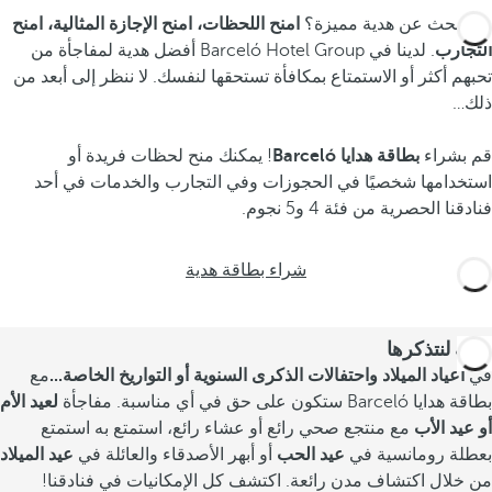
هل تبحث عن هدية مميزة؟
امنح اللحظات، امنح الإجازة المثالية، امنح
التجارب
. لدينا في Barceló Hotel Group أفضل هدية لمفاجأة من
تحبهم أكثر أو الاستمتاع بمكافأة تستحقها لنفسك. لا ننظر إلى أبعد من
ذلك…
قم بشراء
بطاقة هدايا
Barceló
! يمكنك منح لحظات فريدة أو
استخدامها شخصيًا في الحجوزات وفي التجارب والخدمات في أحد
فنادقنا الحصرية من فئة 4 و5 نجوم.
شراء بطاقة هدية
هدية لنتذكرها
في
أعياد الميلاد واحتفالات الذكرى السنوية أو التواريخ الخاصة...
مع
بطاقة هدايا Barceló ستكون على حق
في أي مناسبة. مفاجأة
لعيد الأم
أو عيد الأب
مع منتجع صحي رائع أو عشاء رائع، استمتع به
استمتع
بعطلة رومانسية في
عيد الحب
أو أبهر الأصدقاء والعائلة في
عيد الميلاد
من خلال اكتشاف مدن رائعة. اكتشف كل الإمكانيات في فنادقنا!