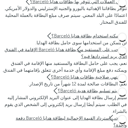
ما هي العملات التي تتوفر بها بطاقات هدايا Barceló؟
تتوفر بطاقاتنا الإهدائية باليورو والجنيه الإسترليني والدولار الأمريكي.
اعتمادًا على البلد المعني. سيتم صرف مبلع البطاقة بالعملة المحلية
للفندق المختار.
من يمكنه استخدام بطاقة هدايا Barceló؟
لن يتمكن من استخدامها سوى حامل بطاقة الهدايا.
هل يجب على المستفيد من بطاقة هدايا Barceló الإقامة في الفندق
الذي يريد استردادها فيه؟
نعم، يجب على حامل البطاقة والمستفيد منها الإقامة في الفندق
ويمكنه دفع مبلغ الإقامة وأي خدمة أخرى تتعلق بإقامتهما في الفندق.
هل تنتهي صلاحية بطاقات هدايا Barceló؟
نعم، البطاقات صالحة لمدة 12 شهراً من تاريخ الإصدار.
كيف يتم تسليم بطاقة هدية Barceló؟
سيتم إرسال بطاقة الهدايا إلى عنوان البريد الإلكتروني المشار إليه
في الطلب. سيتم أيضًا إرسال بريد إلكتروني إلى الشخص الذي يقوم
بالشراء.
هل يجب استرداد القيمة الإجمالية لبطاقة هدايا Barceló دفعة
واحدة؟