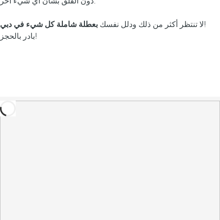
دون القلق بشأن أي شيء آخر.
!
لا تنتظر أكثر من ذلك ودلل نفسك
بعطلة شاملة كل شيء
في دبي
بادر بالحجز!