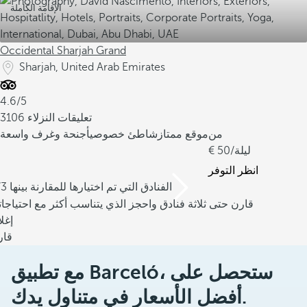
الإقامة الكاملة
Occidental Sharjah Grand
Sharjah, United Arab Emirates
4.6/5
3106 تعليقات النزلاء
من
موقع ممتاز
شاطئ خصوصي
أجنحة وغرف واسعة
/ليلة
50
انظر التوفر
/3 الفنادق التي تم اختيارها للمقارنة بينها
قارن حتى ثلاثة فنادق واحجز الذي يتناسب أكثر مع احتياجا
إغل
قار
مع تطبيق Barceló، ستحصل على
أفضل الأسعار في متناول يدك.