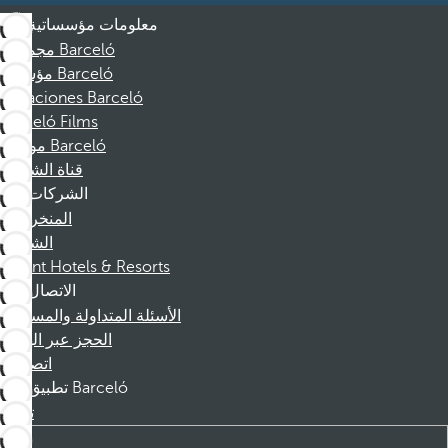
معلومات مؤسساتية
مجموعة Barceló
مؤسسة Barceló
Vacaciones Barceló
Barceló Films
موظفو Barceló
قناة الشكوى
الشركات
المنخرطين
الشركاء
Dorint Hotels & Resorts
الاتصال
الأسئلة المتداولة والمساعدة
الحجز عبر الهاتف
اتصل بنا
تطبيق Barceló
تنزيل