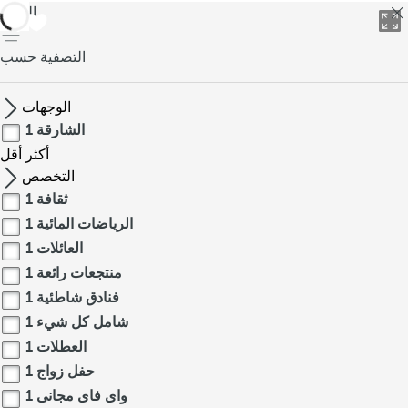
العودة
التصفية حسب
الوجهات
الشارقة
1
أكثر
أقل
التخصص
ثقافة
1
الرياضات المائية
1
العائلات
1
منتجعات رائعة
1
فنادق شاطئية
1
شامل كل شيء
1
العطلات
1
حفل زواج
1
واى فاى مجانى
1