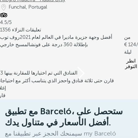
Funchal, Portugal
4.5/5
1356 تعليقات النزلاء
من
أفضل وجهة جزيرة ماديرا في العالم لعام 2021
روف توب
/
124
بإطلالة 360 درجة على فونشال
مسبح خارجي
ليلة
انظر
التوفر
/3 الفنادق التي تم اختيارها للمقارنة بينها
قارن حتى ثلاثة فنادق واحجز الذي يتناسب أكثر مع احتياجا
إغل
قار
مع تطبيق Barceló، ستحصل على
أفضل الأسعار في متناول يدك.
سيمنحك الحجز عبر تطبيقنا مع my Barceló