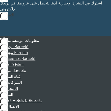
اشترك في النشرة الإخبارية لدينا لتحصل على عروضنا في بريدك
الإلكتروني.
الاشتراك
معلومات مؤسساتية
مجموعة Barceló
مؤسسة Barceló
Vacaciones Barceló
Barceló Films
موظفو Barceló
قناة الشكوى
الشركات
المنخرطين
الشركاء
Dorint Hotels & Resorts
الاتصال