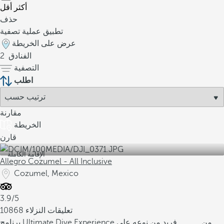
أكثر
أقل
حذف
تطبيق عملية تصفية
عرض على الخريطة
الفنادق
2
التصفية
اطلب
مقارنة
الخريطة
قارن
الإقامة الكاملة
Allegro Cozumel - All Inclusive
Cozumel, Mexico
3.9/5
10868 تعليقات النزلاء
من
برنامج Ultimate Dive Experience فريد من نوعه على