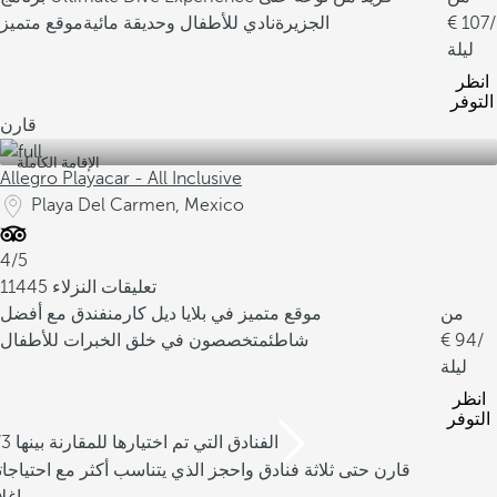
/
107
الجزيرة
نادي للأطفال وحديقة مائية
موقع متميز
ليلة
انظر
التوفر
قارن
الإقامة الكاملة
Allegro Playacar - All Inclusive
Playa Del Carmen, Mexico
4/5
11445 تعليقات النزلاء
من
موقع متميز في بلايا ديل كارمن
فندق مع أفضل
/
94
شاطئ
متخصصون في خلق الخبرات للأطفال
ليلة
انظر
التوفر
/3 الفنادق التي تم اختيارها للمقارنة بينها
قارن حتى ثلاثة فنادق واحجز الذي يتناسب أكثر مع احتياجا