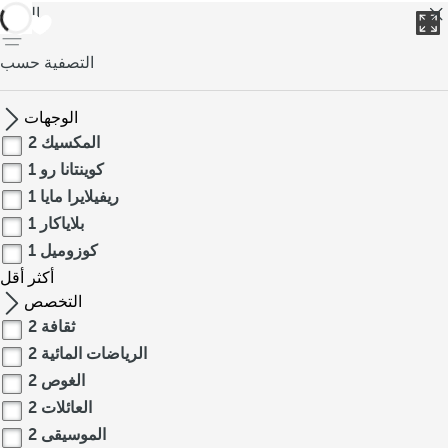
العودة
التصفية حسب
الوجهات
المكسيك
2
كوينتانا رو
1
ريفيلايرا مايا
1
بلاياكار
1
كوزوميل
1
أكثر
أقل
التخصص
ثقافة
2
الرياضات المائية
2
الغوص
2
العائلات
2
الموسيقى
2