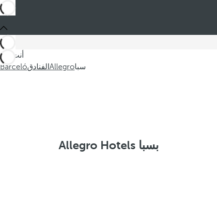
أنت في
سبا
Allegro
الفنادق
Barceló
Allegro Hotels بسبا