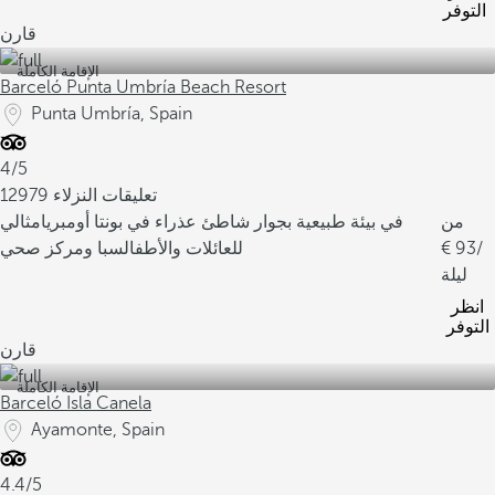
التوفر
قارن
الإقامة الكاملة
Barceló Punta Umbría Beach Resort
Punta Umbría, Spain
4/5
12979 تعليقات النزلاء
من
في بيئة طبيعية بجوار شاطئ عذراء في بونتا أومبريا
مثالي
/
93
للعائلات والأطفال
سبا ومركز صحي
ليلة
انظر
التوفر
قارن
الإقامة الكاملة
Barceló Isla Canela
Ayamonte, Spain
4.4/5