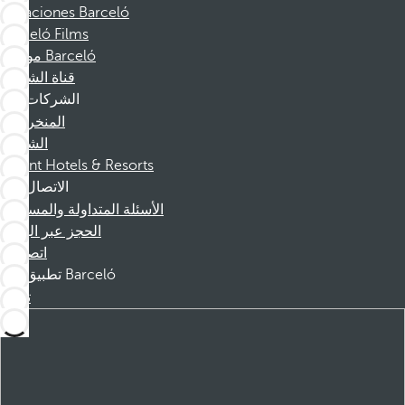
Vacaciones Barceló
Barceló Films
موظفو Barceló
قناة الشكوى
الشركات
المنخرطين
الشركاء
Dorint Hotels & Resorts
الاتصال
الأسئلة المتداولة والمساعدة
الحجز عبر الهاتف
اتصل بنا
تطبيق Barceló
تنزيل