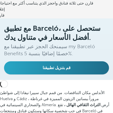
قارن حتى ثلاثة فنادق واحجز الذي يتناسب أكثر مع احتياجا
إغل
قار
مع تطبيق Barceló، ستحصل على
أفضل الأسعار في متناول يدك.
سيمنحك الحجز عبر تطبيقنا مع my Barceló
Benefits خصمًا إضافيًا بنسبة 5%.
قم بتنزيل تطبيقنا
الأندلس مكان التناقضات. من قمم جبال سييرا نيفادا إلى شواطئ
Huelva و Cádiz ، مروراً ببساتين الزيتون المميزة في غرناطة
والصحاري السينمائية في Almería. أرض
التراث الثقافي الهائل ،
تقع
في حب شخصية سكانها وستكون فنادق ومنتجعات Barceló في