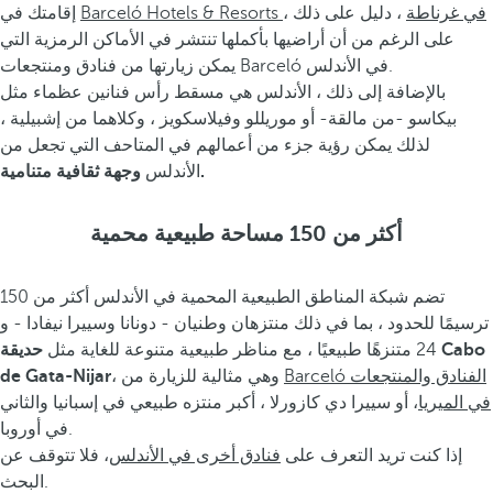
Barceló Hotels & Resorts في غرناطة
، دليل على ذلك ،
إقامتك في
على الرغم من أن أراضيها بأكملها تنتشر في الأماكن الرمزية التي
يمكن زيارتها من فنادق ومنتجعات Barceló في الأندلس.
بالإضافة إلى ذلك ، الأندلس هي مسقط رأس فنانين عظماء مثل
بيكاسو -من مالقة- أو موريللو وفيلاسكويز ، وكلاهما من إشبيلية ،
لذلك يمكن رؤية جزء من أعمالهم في المتاحف التي تجعل من
وجهة ثقافية متنامية.
الأندلس
أكثر من 150 مساحة طبيعية محمية
تضم شبكة المناطق الطبيعية المحمية في الأندلس أكثر من 150
ترسيمًا للحدود ، بما في ذلك منتزهان وطنيان - دونانا وسييرا نيفادا - و
24 متنزهًا طبيعيًا ، مع مناظر طبيعية متنوعة للغاية مثل
حديقة Cabo
Barceló الفنادق والمنتجعات
، وهي مثالية للزيارة من
de Gata-Nijar
في الميريا
، أو سييرا دي كازورلا ، أكبر منتزه طبيعي في إسبانيا والثاني
في أوروبا.
إذا كنت تريد التعرف على
فنادق أخرى في الأندلس
، فلا تتوقف عن
البحث.