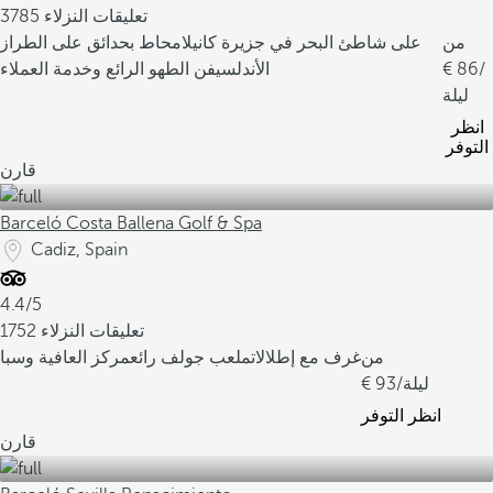
3785 تعليقات النزلاء
من
على شاطئ البحر في جزيرة كانيلا
محاط بحدائق على الطراز
/
86
الأندلسي
فن الطهو الرائع وخدمة العملاء
ليلة
انظر
التوفر
قارن
Barceló Costa Ballena Golf & Spa
Cadiz, Spain
4.4/5
1752 تعليقات النزلاء
من
غرف مع إطلالات
ملعب جولف رائع
مركز العافية وسبا
/ليلة
93
انظر التوفر
قارن