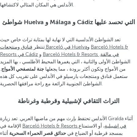
الأندلس هي المكان المثالي لاكتشافها.
شواطئ Huelva و Málaga و Cádiz التي تحسد عليها
تعد الشواطئ الأندلسية التي لا نهاية لها بمثابة تراث خاص حيث
Barceló Hotels &
و
فنادق ومنتجعات Barceló في Huelva
تنتظر
Barceló Hotels & Resorts في مالقة
.
و
Resorts في Cádiz
الشواطئ الأولى والثانية ، التي يغمرها المحيط الأطلسي ، بها المزيد
من الأمواج وتكون أكثر برودة ، مما يجعلها
جنة لمتصفحي الأمواج
.
ستعمل فنادق ومنتجعات بارسيلو في الأندلس على تقريب كل هذه
الشواطئ الجنوبية الرائعة مع راحة مرافقها الحصرية.
التراث الثقافي لإشبيلية وقرطبة وغرناطة
الأندلس تحتفظ بإرث مهم من ماضيها العربي. تعد زيارة Giralda أثناء
Barceló Hotels & Resorts في إشبيلية
، أو الاستمتاع
الإقامة في
بمسجد قرطبة أو الضياع في
حدائق قصر الحمراء السحرية
أثناء