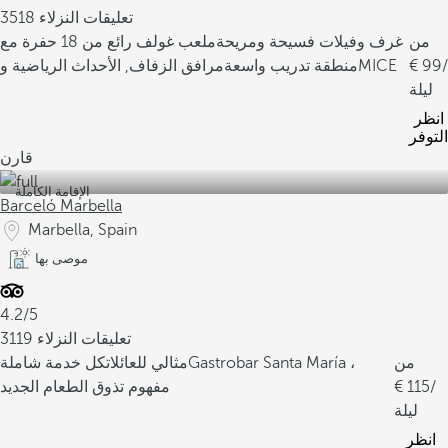
3518 تعليقات النزلاء
من
غرف وفيلات فسيحة ومريحة
ملعب غولف رائع من 18 حفرة مع
/
99
مرافق الزفاف, الأحداث الرياضية وMICE
منطقة تدريب واسعة
ليلة
انظر
التوفر
قارن
الإقامة الكاملة
Barceló Marbella
Marbella, Spain
موصى بها
4.2/5
3119 تعليقات النزلاء
من
Gastrobar Santa María ،
مثالي للعائلات
كل خدمة شاملة
/
115
مفهوم تذوق الطعام الجديد
ليلة
انظر