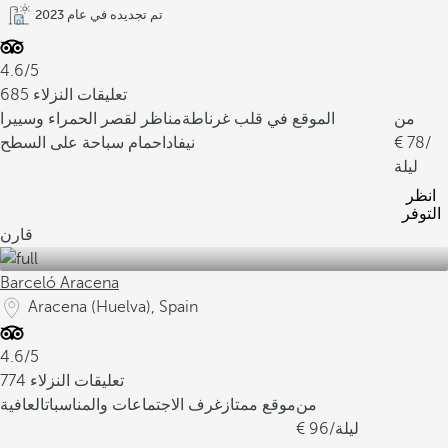
تم تجديده في عام 2023
4.6/5
685 تعليقات النزلاء
من
الموقع في قلب غرناطة
مناظر لقصر الحمراء وسييرا
/
78
نيفادا
حمام سباحة على السطح
ليلة
انظر
التوفر
قارن
Barceló Aracena
Aracena (Huelva), Spain
4.6/5
774 تعليقات النزلاء
من
موقع ممتاز
غرف الاجتماعات والمناسبات
العافية
/ليلة
96