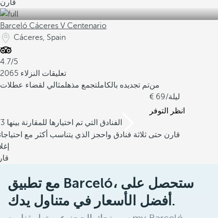
قارن
Barceló Cáceres V Centenario
Cáceres, Spain
4.7/5
2065 تعليقات النزلاء
من
تم تجديده بالكامل
تجمع مذهل
مثالي لقضاء عطلات
/ليلة
69
انظر التوفر
/3 الفنادق التي تم اختيارها للمقارنة بينها
قارن حتى ثلاثة فنادق واحجز الذي يتناسب أكثر مع احتياجا
إغل
قار
مع تطبيق Barceló، ستحصل على
أفضل الأسعار في متناول يدك.