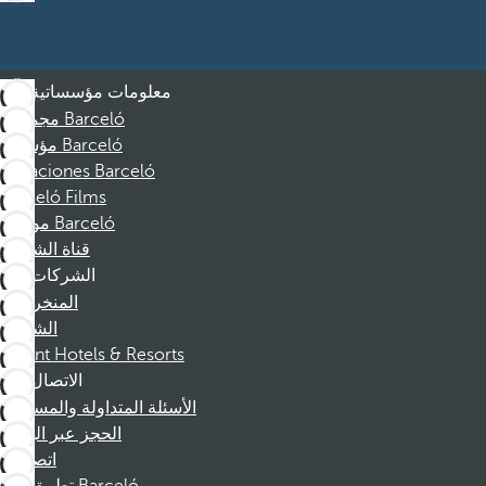
معلومات مؤسساتية
مجموعة Barceló
مؤسسة Barceló
Vacaciones Barceló
Barceló Films
موظفو Barceló
قناة الشكوى
الشركات
المنخرطين
الشركاء
Dorint Hotels & Resorts
الاتصال
الأسئلة المتداولة والمساعدة
الحجز عبر الهاتف
اتصل بنا