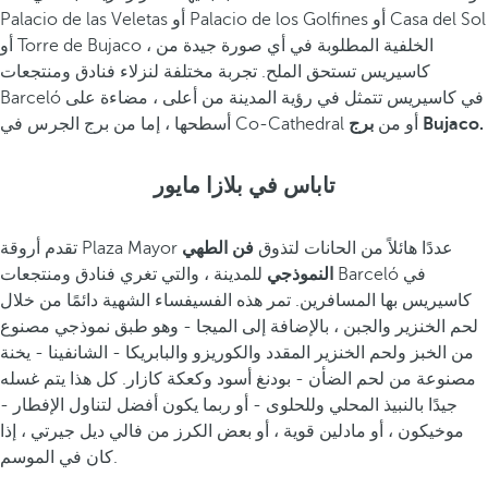
Palacio de las Veletas أو Palacio de los Golfines أو Casa del Sol
أو Torre de Bujaco ، الخلفية المطلوبة في أي صورة جيدة من
كاسيريس تستحق الملح. تجربة مختلفة لنزلاء فنادق ومنتجعات
Barceló في كاسيريس تتمثل في رؤية المدينة من أعلى ، مضاءة على
برج Bujaco.
أسطحها ، إما من برج الجرس في Co-Cathedral أو من
تاباس في بلازا مايور
تقدم أروقة Plaza Mayor عددًا هائلاً من الحانات لتذوق
فن الطهي
النموذجي
للمدينة ، والتي تغري فنادق ومنتجعات Barceló في
كاسيريس بها المسافرين. تمر هذه الفسيفساء الشهية دائمًا من خلال
لحم الخنزير والجبن ، بالإضافة إلى الميجا - وهو طبق نموذجي مصنوع
من الخبز ولحم الخنزير المقدد والكوريزو والبابريكا - الشانفينا - يخنة
مصنوعة من لحم الضأن - بودنغ أسود وكعكة كازار. كل هذا يتم غسله
جيدًا بالنبيذ المحلي وللحلوى - أو ربما يكون أفضل لتناول الإفطار -
موخيكون ، أو مادلين قوية ، أو بعض الكرز من فالي ديل جيرتي ، إذا
كان في الموسم.