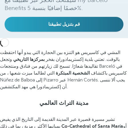
سيمنحك الحجز عبر تطبيقنا مع my Barceló
Benefits خصمًا إضافيًا بنسبة 5%.
قم بتنزيل تطبيقنا
المشي في كاسيريس هو التنزه بين الحجارة التي يبدو أنها احتفظت
بالوقت. تعتني بلدية إكستريمادوران بفخر
بمركزها التاريخي
وتجعل
تقاليدها شعارًا. تسمح لك زيارتهم من فنادق ومنتجعات Barceló في
كاسيريس باكتشاف
الشخصية المبتكرة
التي لطالما ميزت شعبها ، من
Núñez de Balboa إلى Pizarro عبر Hernán Cortés. يجب ألا ننسى
أن إكستريمادورا هي مهد المكتشفين.
مدينة التراث العالمي
تشير مسيرة قصيرة عبر المدينة القديمة إلى التاريخ الذي يفيض
أو
Co-Cathedral of Santa María
بمبانيها الأكثر رمزية ، بما في ذلك