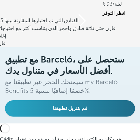
/ليلة
93
انظر التوفر
/3 الفنادق التي تم اختيارها للمقارنة بينها
قارن حتى ثلاثة فنادق واحجز الذي يتناسب أكثر مع احتياجا
إغل
قار
مع تطبيق Barceló، ستحصل على
أفضل الأسعار في متناول يدك.
سيمنحك الحجز عبر تطبيقنا مع my Barceló
Benefits خصمًا إضافيًا بنسبة 5%.
قم بتنزيل تطبيقنا
Cádiz هو مكان به الكثير لتقدمه لدرجة أن وصفه دون فقدان