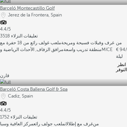
Barceló Montecastillo Golf
Jerez de la Frontera, Spain
4.4/5
3518 تعليقات النزلاء
من
غرف وفيلات فسيحة ومريحة
ملعب غولف رائع من 18 حفرة مع
/
94
مرافق الزفاف, الأحداث الرياضية وMICE
منطقة تدريب واسعة
ليلة
انظر
التوفر
قارن
Barceló Costa Ballena Golf & Spa
Cadiz, Spain
4.4/5
1752 تعليقات النزلاء
من
غرف مع إطلالات
ملعب جولف رائع
مركز العافية وسبا