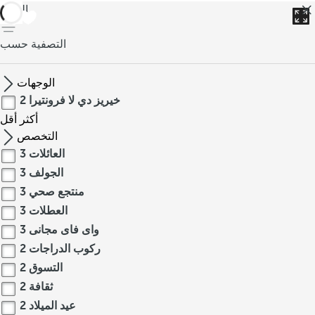
العودة
التصفية حسب
الوجهات
خيريز دي لا فرونتيرا
2
أكثر
أقل
التخصص
العائلات
3
الجولف
3
منتجع صحي
3
العطلات
3
واى فاى مجانى
3
ركوب الدراجات
2
التسوق
2
ثقافة
2
عيد الميلاد
2