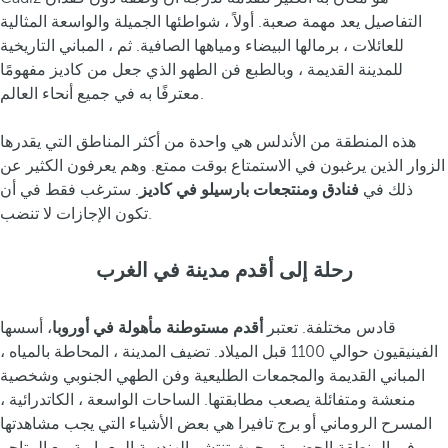
التفاصيل يعد مهمة صعبة. أولاً ، شواطئها الجميلة والواسعة المثالية
للعائلات ، برمالها البيضاء ومياهها الصافية. ثم ، المباني التاريخية
للمدينة القديمة ، وبالطبع فن الطهو الذي جعل من كاديز مفهومًا
معترفًا به في جميع أنحاء العالم.
هذه المنطقة من الأندلس هي واحدة من أكثر المناطق التي يقدرها
الزوار الذين يرغبون في الاستمتاع بوقت ممتع. وهم يعرفون الكثير عن
ذلك في
فنادق ومنتجعات بارسيلو في كاديز
. سترغب فقط في أن
تكون الإجازات لا تنضب.
رحلة إلى أقدم مدينة في الغرب
قادس مختلفة. تعتبر
أقدم مستوطنة مأهولة في أوروبا
، أسسها
الفينيقيون حوالي 1100 قبل الميلاد. تضيف المدينة ، المحاطة بالمياه ،
المباني القديمة والمجمعات الطليعية وفن الطهي الجنوبي وشخصية
منعشة ومتفائلة يصعب مطابقتها. الساحات الواسعة ، الكاتدرائية ،
المسرح الروماني أو برج تافيرا هي بعض الأشياء التي يجب مشاهدتها