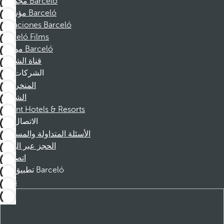
مجموعة Barceló
مؤسسة Barceló
Vacaciones Barceló
Barceló Films
موظفو Barceló
قناة الشكوى
الشركات
المنخرطين
الشركاء
Dorint Hotels & Resorts
الاتصال
الأسئلة المتداولة والمساعدة
الحجز عبر الهاتف
اتصل بنا
تطبيق Barceló
تنزيل