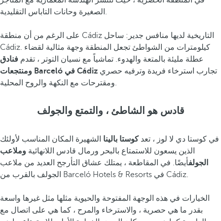
في المنطقة الحضرية ، حيث تنتشر الهندسة المعمارية مع المتاجر
الصغيرة وحانات التاباس التقليدية.
على الرغم من أن منطقة Cádiz التاريخية لديها منافس جدير: ساحل
Cádiz. كيلومترات من الشواطئ تجعل المنطقة وجهة مثالية لقضاء
عطلة مليئة بالمتعة والهدوء. تماشياً مع نسيان التوتر ، تقدم
فنادق
تجارب استرخاء فريدة وترفيه حصري
ومنتجعات Barceló في Cádiz
ومقترحات مع النكهة والروح المحلية.
قادس هو الشاطئ ، والتمتع والجولف
في كوستا دي لا لوز ، تعد
كوستا بالينا
الشهيرة المكان المناسب لأولئك
الذين يسعون للاستمتاع بالبحر ورمال قادس اللانهائية
وملاعب
الجولف
أيضًا. في المقاطعة ، يمتلك عشاق التأرجح العديد من ملاعب
الجولف بالقرب من Barceló Hotels & Resorts في Cádiz.
الخيارات في هذه الوجهة المفتوحة والحيوية مثلها مثل غيرها واسعة
بقدر ما هي حصرية ، والاسترخاء والمرح ، كما هي على اتصال مع