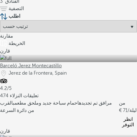
الفنادق
3
التصفية
اطلب
مقارنة
الخريطة
قارن
Barceló Jerez Montecastillo
Jerez de la Frontera, Spain
4.2/5
474 تعليقات النزلاء
من
مرافق تم تجديدها
حمام سباحة جديد وملحق مطعم
بالقرب
/ليلة
71
من دائرة السرعة
انظر
التوفر
قارن