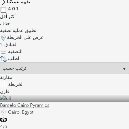
تقييم عملائنا
4.0
1
أكثر
أقل
حذف
تطبيق عملية تصفية
عرض على الخريطة
الفنادق
1
التصفية
اطلب
مقارنة
الخريطة
قارن
Barceló Cairo Pyramids
Cairo, Egypt
4/5