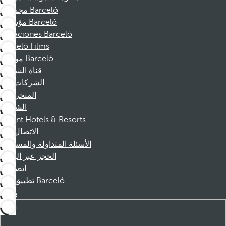
مجموعة Barceló
مؤسسة Barceló
Vacaciones Barceló
Barceló Films
موظفو Barceló
قناة الشكوى
الشركات
المنخرطين
الشركاء
Dorint Hotels & Resorts
الاتصال
الأسئلة المتداولة والمساعدة
الحجز عبر الهاتف
اتصل بنا
تطبيق Barceló
تنزيل