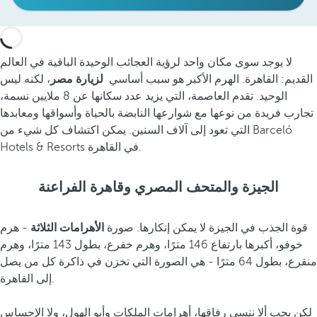
لا يوجد سوى مكان واحد لرؤية العجائب الوحيدة الباقية في العالم
القديم: القاهرة. الهرم الأكبر هو سبب أساسي
لزيارة مصر
، لكنه ليس
الوحيد. تقدم العاصمة، التي يزيد عدد سكانها عن 8 ملايين نسمة،
تجارب فريدة من نوعها مع شوارعها النابضة بالحياة وأسواقها ومعابدها
التي تعود إلى آلاف السنين. يمكن اكتشاف كل شيء من Barceló
Hotels & Resorts في القاهرة.
الجيزة والمتحف المصري وقاهرة الفراعنة
قوة الجذب في الجيزة لا يمكن إنكارها. صورة
الأهرامات الثلاثة
- هرم
خوفو، أكبرها بارتفاع 146 مترًا، وهرم خفرع، بطول 143 مترًا، وهرم
منقرع، بطول 64 مترًا - هي الصورة التي تخزن في ذاكرة كل من يصل
إلى القاهرة.
لكن يجب ألا ننسى رفاقها، أهرامات الملكات وأبو الهول، ولا الإحساس