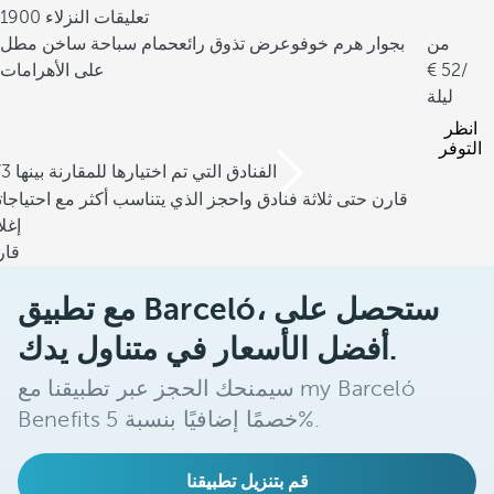
1900 تعليقات النزلاء
من
بجوار هرم خوفو
عرض تذوق رائع
حمام سباحة ساخن مطل
/
52
على الأهرامات
ليلة
انظر
التوفر
/3 الفنادق التي تم اختيارها للمقارنة بينها
قارن حتى ثلاثة فنادق واحجز الذي يتناسب أكثر مع احتياجا
إغل
قار
مع تطبيق Barceló، ستحصل على
أفضل الأسعار في متناول يدك.
سيمنحك الحجز عبر تطبيقنا مع my Barceló
Benefits خصمًا إضافيًا بنسبة 5%.
قم بتنزيل تطبيقنا