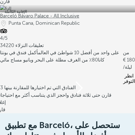
قارن
الإقامة الكاملة
Barceló Bávaro Palace - All Inclusive
Punta Cana, Dominican Republic
4/5
34220 تعليقات النزلاء
من
على واحد من أفضل 10 شواطئ في العالم
أكمل فندق في بونتا
180
كانا
80٪ من الغرف مطلة على البحر وبانيو مساج مائي
/ليلة
انظر
التوفر
/3 الفنادق التي تم اختيارها للمقارنة بينها
قارن حتى ثلاثة فنادق واحجز الذي يتناسب أكثر مع احتياجا
إغل
قار
مع تطبيق Barceló، ستحصل على