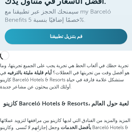
أفضل الأسعار في متناول يدك.
سيمنحك الحجز عبر تطبيقنا مع my Barceló
Benefits خصمًا إضافيًا بنسبة 5%.
قم بتنزيل تطبيقنا
تجربة حظك في ألعاب الحظ هي تجربة يجب على الجميع تجربتها، وما
هو أفضل وقت من تجربتها في العطلات؟
أيام قليلة مليئة بالترفيه
في
كازينو Barceló Hotels & Resorts ستشكل علامة فارقة في حياة
أولئك الذين يبحثون عن مشاعر جديدة.
كازينو Barceló Hotels & Resorts، لعبة حول العالم
المزيد والمزيد من الفنادق التي لديها كازينو بين مرافقها لتزويد عملائها
بأفضل الخدمات
وجعل إجازاتهم لا تُنسى. وكازينو Barceló Hotels &