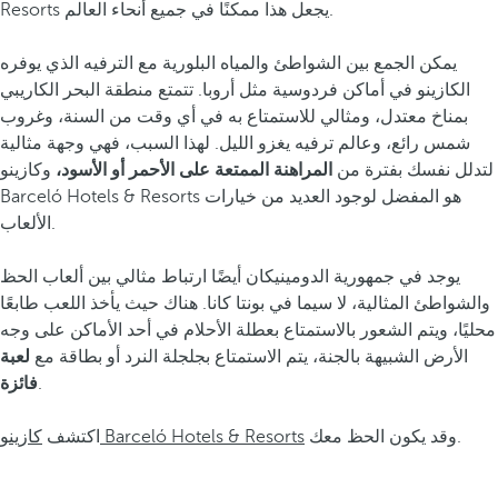
Resorts يجعل هذا ممكنًا في جميع أنحاء العالم.
يمكن الجمع بين الشواطئ والمياه البلورية مع الترفيه الذي يوفره
الكازينو في أماكن فردوسية مثل أروبا. تتمتع منطقة البحر الكاريبي
بمناخ معتدل، ومثالي للاستمتاع به في أي وقت من السنة، وغروب
شمس رائع، وعالم ترفيه يغزو الليل. لهذا السبب، فهي وجهة مثالية
لتدلل نفسك بفترة من
المراهنة الممتعة على الأحمر أو الأسود،
وكازينو
Barceló Hotels & Resorts هو المفضل لوجود العديد من خيارات
الألعاب.
يوجد في جمهورية الدومينيكان أيضًا ارتباط مثالي بين ألعاب الحظ
والشواطئ المثالية، لا سيما في بونتا كانا. هناك حيث يأخذ اللعب طابعًا
محليًا، ويتم الشعور بالاستمتاع بعطلة الأحلام في أحد الأماكن على وجه
الأرض الشبيهة بالجنة، يتم الاستمتاع بجلجلة النرد أو بطاقة مع
لعبة
.
فائزة
وقد يكون الحظ معك.
كازينو Barceló Hotels & Resorts
اكتشف