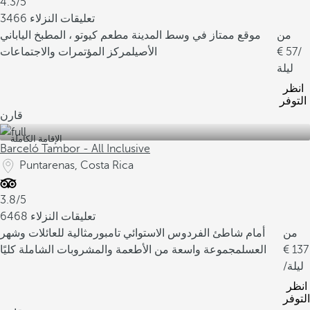
4.3/5
3466 تعليقات النزلاء
من
موقع ممتاز في وسط المدينة
مطعم كيوتو ، المطبخ الياباني
/
57
الأصيل
مركز المؤتمرات والاجتماعات
ليلة
انظر
التوفر
قارن
الإقامة الكاملة
Barceló Tambor - All Inclusive
Puntarenas, Costa Rica
3.8/5
6468 تعليقات النزلاء
من
أمام شاطئ الفردوس الاستوائي تامبور
مثالية للعائلات وشهر
137
العسل
مجموعة واسعة من الأطعمة والمشروبات الشاملة كليًا
/ليلة
انظر
التوفر