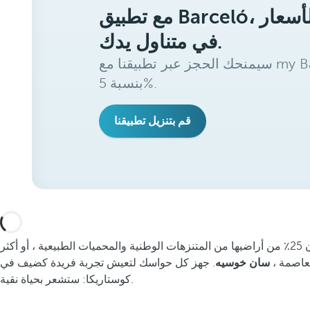
مع تطبيق Barceló، ستحصل على أفضل الأسعار
في متناول يدك.
سيمنحك الحجز عبر تطبيقنا مع my Barceló Benefits خصمًا إضافيًا
بنسبة 5%.
قم بتنزيل تطبيقنا
إذا كانت هناك عبارة تلخص فلسفة كوستاريكا ، فهي عبارة عن بورا فيدا. ليس فقط بسبب الطبيعة الساحقة التي تعتز بها الدولة ، حيث تتكون 25٪ من أراضيها من المتنزهات الوطنية والمحميات الطبيعية ، أو أكثر
سان خوسيه
. جهز كل حواسك لتعيش تجربة فريدة كضيف في Barceló Hotels & Resorts في
كوستاريكا: ستشعر بحياة نقية.