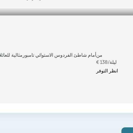
من
أمام شاطئ الفردوس الاستوائي تامبور
مثالية للعائ
/ليلة
138
انظر التوفر