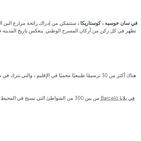
فنادق ومنتجعات Barceló في سان خوسيه ، كوستاريكا ،
ستتمكن من إدراك رائحة مزارع البن ال
تظهر في كل ركن من أركان المسرح الوطني. ينعكس تاريخ المدينة ف
هناك أكثر من 30 ترسيمًا طبيعيًا محميًا في الإقليم ، وا
من بين 300 من الشواطئ التي تسبح في المحيط الهادئ أو المحيط الأطلسي ، بعضها أراضي للسلاحف ، والبعض الآخر هو