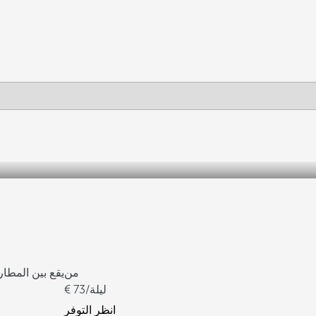
من
يقع بين المطا
/ليلة
73
انظر التوفر