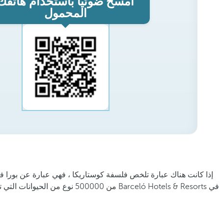
امسح ضوئيًا باستخدام هاتفك
المحمول
من 500000 نوع من الحيوانات التي تعيش في البلاد. أيضًا بسبب الإيقاع النابض بالحياة والمبتكر الذي يغمر العاصمة ،