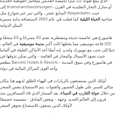
الذي يبلغ طوله 112 مترًا لكنيسة القديس ميخائيل القوطية الجديدة
، أو منازل التجار التقليدية في القرن
Krameramtswohnungen
إلى
، حيث
Reeperbahn
السابع عشر ، والتي تمر عبر شوارع مثل
صاخبة
الحياة الليلية
كما فعلت في عام 1960 لاستضافة بداية مسيرة
البيتلز الدولية.
هامبورغ هي عاصمة حديثة ومضطربة تضم 40 مسرحًا و 60 متحفًا و
100 قاعة موسيقى مما يجعلها ثالث أكبر
مدينة
موسيقية
في العالم ،
جنبًا إلى جنب مع نيويورك ولندن. إنه أيضًا أحد الأماكن القليلة في ألمانيا
حيث تسود الأسماك والمحار في القائمة - والتي يمكن تذوقها في
مطعم Barceló Hotels & Resorts في هامبورغ وفي سوق المدينة -
وأحد أقوى المراكز المالية في دولة.
أولئك الذين يستمتعون بالزيارات في الهواء الطلق لديهم هنا مكان
مثالي للسير على طول الجسور والقنوات. يتم الاستمتاع بنفس السحر
من خلال
جولة القارب في الميناء
، بعد المسار الذي قاد المسافرين منذ
قرون إلى العالم الجديد. وجهة - وبعض الفنادق - مصممة خصيصًا
لأولئك الذين يسعون للاستمتاع بجوهر السفر.