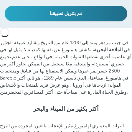
قم بتنزيل تطبيقنا
في جيب مزدهر يمتد إلى 1200 عام من التاريخ وتقاليد عميقة الجذور
في
الملاحة البحرية
، تكشف هامبورغ عن نفسها كمدينة لا مثيل لها في
أي عاصمة أخرى تقطعها القنوات الجميلة. في الواقع ، حتى عدم تجميع
جسري أمستردام والبندقية معًا سيجعل من الممكن تجاوز أكثر من
2300 جسر يمر عبرها ويمكن الاستمتاع بها من فنادق ومنتجعات
Barceló في هامبورغ. ميناءها ، الذي تأسس عام 1189 ، هو ثاني أكثر
الموانئ ازدحامًا في أوروبا ، وهو عرض فريد للمنتجات والأشخاص
وطرق الحياة القادرة على مفاجأة حتى أكثر المسافرين المخضرمين.
أكثر بكثير من الميناء والبحر
التراث المعماري لهامبورغ مثير للإعجاب بالعين المجردة من البرج