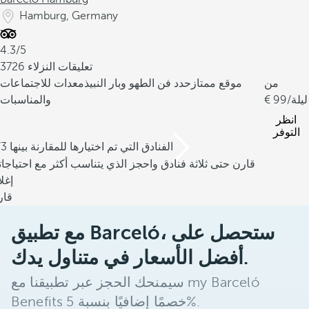
Hamburg, Germany
4.3/5
3726 تعليقات النزلاء
من
موقع ممتاز
حدد فن الطهو وبار النبيذ
معدات للاجتماعات
/ليلة
99
والمناسبات
انظر
التوفر
/3 الفنادق التي تم اختيارها للمقارنة بينها
قارن حتى ثلاثة فنادق واحجز الذي يتناسب أكثر مع احتياجا
إغل
قار
مع تطبيق Barceló، ستحصل على
أفضل الأسعار في متناول يدك.
سيمنحك الحجز عبر تطبيقنا مع my Barceló
Benefits خصمًا إضافيًا بنسبة 5%.