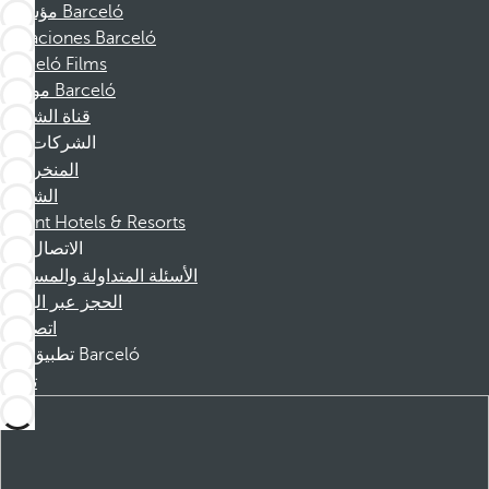
مؤسسة Barceló
Vacaciones Barceló
Barceló Films
موظفو Barceló
قناة الشكوى
الشركات
المنخرطين
الشركاء
Dorint Hotels & Resorts
الاتصال
الأسئلة المتداولة والمساعدة
الحجز عبر الهاتف
اتصل بنا
تطبيق Barceló
تنزيل