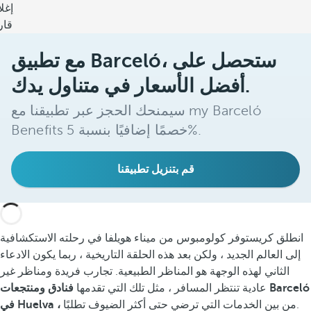
إغل
قار
مع تطبيق Barceló، ستحصل على
أفضل الأسعار في متناول يدك.
سيمنحك الحجز عبر تطبيقنا مع my Barceló
Benefits خصمًا إضافيًا بنسبة 5%.
قم بتنزيل تطبيقنا
انطلق كريستوفر كولومبوس من ميناء هويلفا في رحلته الاستكشافية
إلى العالم الجديد ، ولكن بعد هذه الحلقة التاريخية ، ربما يكون الادعاء
الثاني لهذه الوجهة هو المناظر الطبيعية. تجارب فريدة ومناظر غير
عادية تنتظر المسافر ، مثل تلك التي تقدمها
فنادق ومنتجعات Barceló
من بين الخدمات التي ترضي حتى أكثر الضيوف تطلبًا.
في Huelva ،