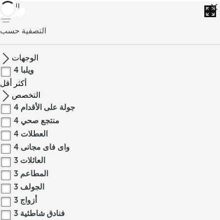
العودة
التصفية حسب
الوجهات
ويلبا
4
أكثر
أقل
التخصص
جولة على الأقدام
4
منتجع صحي
4
العطلات
4
واى فاى مجانى
4
العائلات
3
المطاعم
3
الجولف
3
أزواج
3
فنادق شاطئية
3