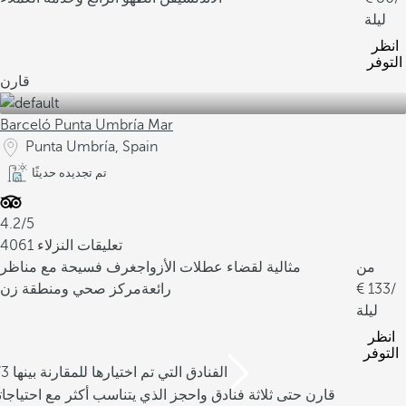
ليلة
انظر
التوفر
قارن
Barceló Punta Umbría Mar
Punta Umbría, Spain
تم تجديده حديثًا
4.2/5
4061 تعليقات النزلاء
من
مثالية لقضاء عطلات الأزواج
غرف فسيحة مع مناظر
/
133
رائعة
مركز صحي ومنطقة زن
ليلة
انظر
التوفر
/3 الفنادق التي تم اختيارها للمقارنة بينها
قارن حتى ثلاثة فنادق واحجز الذي يتناسب أكثر مع احتياجا