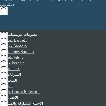
الإلكتروني.
الاشتراك
معلومات مؤسساتية
مجموعة Barceló
مؤسسة Barceló
Vacaciones Barceló
Barceló Films
موظفو Barceló
قناة الشكوى
الشركات
المنخرطين
الشركاء
Dorint Hotels & Resorts
الاتصال
الأسئلة المتداولة والمساعدة