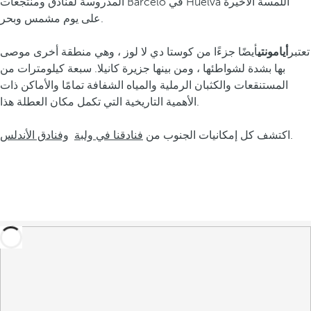
المدروسة لفنادق ومنتجعات Barceló في Huelva اللمسة الأخيرة
على يوم مشمس وبحر.
تعتبر
أيامونتي
أيضًا جزءًا من كوستا دي لا لوز ، وهي منطقة أخرى موصى
بها بشدة لشواطئها ، ومن بينها جزيرة كانيلا. سبعة كيلومترات من
المستنقعات والكثبان الرملية والمياه الشفافة تمامًا والأماكن ذات
الأهمية التاريخية التي تكمل مكان العطلة هذا.
.
اكتشف كل إمكانيات الجنوب من
فنادقنا في ولبة
وفنادق الأندلس