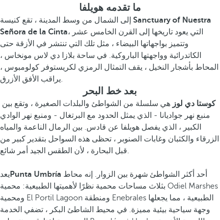
ما تقدمه هويلفا
Sanctuary of Nuestra
إلى الشمال من وسط المدينة ، تقع كنيسة
، التي يعود تاريخها إلى القرن الخامس عشر
Señora de la Cinta
وتتميز بواجهاتها البيضاء ، مثل تلك التي تنتشر في الأزقة حتى
الكاتدرائية وواجهتها الباروكية. في ساحة بلازا دي لاس مونخاس ،
المحاط بأشجار النخيل ، يقف التمثال الرمزي لكريستوفر كولومبوس ،
يراقب الأفق الأزرق.
بعد خط البحر
كوستا دي لوز
هي سلسلة من الشواطئ والبلدات الصغيرة ، وتقع بين
منبع نهر جواديانا - الذي يمثل الحدود مع البرتغال - ومنبع نهر الوادي
الكبير ، الذي يفصل هويلفا عن قادس. بين الرمال الناعمة والمياه
الزرقاء والكثبان وغابات الصنوبر ، تحظى هذه السواحل بتقدير كبير من
قبل البحارة ، لأن الطقس الجيد أمر شائع.
أحد أكثر الشواطئ شهرة بين الزوار. إنه محاط
Punta Umbría
يعد
بثلاث مساحات محمية نظرًا لأهميتها الطبيعية: محمية Odiel Marshes
ومحمية El Portil Lagoon ومنطقة Enebrales الطبيعية ، مما يجعلها
وجهة سياحية بيئية مميزة. في محيط الشاطئ البكر ، تضفي الخدمة