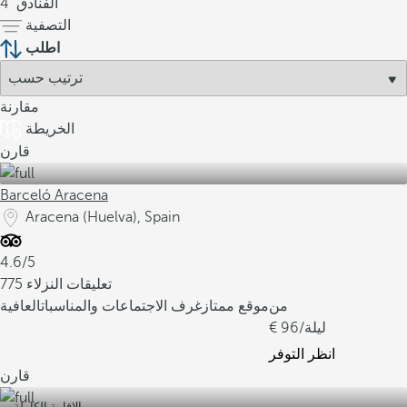
الفنادق
4
التصفية
اطلب
مقارنة
الخريطة
قارن
Barceló Aracena
Aracena (Huelva), Spain
4.6/5
775 تعليقات النزلاء
من
موقع ممتاز
غرف الاجتماعات والمناسبات
العافية
/ليلة
96
انظر التوفر
قارن
الإقامة الكاملة