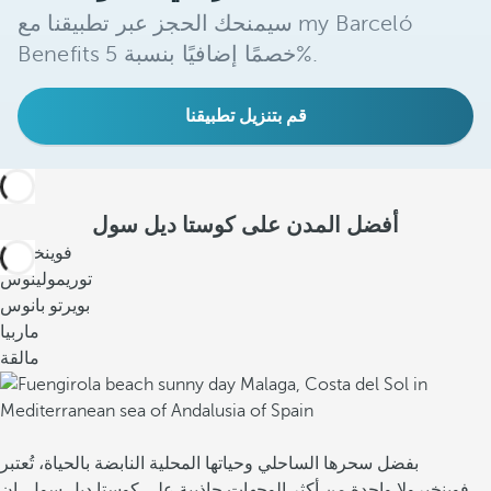
سيمنحك الحجز عبر تطبيقنا مع my Barceló
ا
Benefits خصمًا إضافيًا بنسبة 5%.
ل
ط
قم بتنزيل تطبيقنا
ع
ا
م
تُ
أفضل المدن على كوستا ديل سول
ع
فوينخيرولا
د
توريمولينوس
ك
بويرتو بانوس
و
ماربيا
س
مالقة
ت
ا
د
ي
بفضل سحرها الساحلي وحياتها المحلية النابضة بالحياة، تُعتبر
ل
فوينخيرولا واحدة من أكثر الوجهات جاذبية على كوستا ديل سول. إن