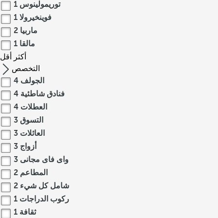
ل
توريمولينوس
1
ت
فوينخيرولا
1
ق
ماربيا
2
ا
مالقا
1
ل
أكثر
أقل
ي
التخصص
د
الجولف
4
ا
ل
فنادق شاطئية
4
م
العطلات
4
ت
التسوق
3
و
العائلات
3
س
أزواج
3
ط
واى فاى مجانى
3
ي
المطاعم
2
ة
شامل كل شيء
2
و
ا
ركوب الدراجات
1
ل
ثقافة
1