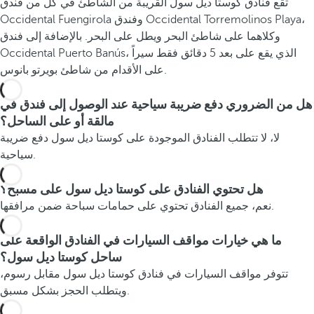
تقع فنادق كوستا ديل سول القريبة من الشاطئ في كل من فندق
س
Occidental Fuengirola وفندق Occidental Torremolinos Playa،
ي
وكلاهما على شاطئ البحر ويطل على البحر. بالإضافة إلى فندق
ا
Occidental Puerto Banús، الذي يقع على بعد 5 دقائق فقط سيراً
خ
على الأقدام من شاطئ بويرتو بانوس.
ف
و
هل من الضروري دفع ضريبة سياحية عند الوصول إلى فندق في
ق
مالقة أو على الساحل؟
ن
لا، لا تتطلب الفنادق الموجودة على كوستا ديل سول دفع ضريبة
ا
سياحية.
ر
ع
هل تحتوي الفنادق على كوستا ديل سول على مسبح؟
ل
نعم، جميع الفنادق تحتوي على حمامات سباحة ضمن مرافقها.
ى
ا
ما هي خيارات مواقف السيارات في الفنادق الواقعة على
ل
ساحل كوستا ديل سول؟
ش
تتوفر مواقف السيارات في فنادق كوستا ديل سول مقابل رسوم،
ا
ويتطلب الحجز بشكل مسبق.
ط
ئ