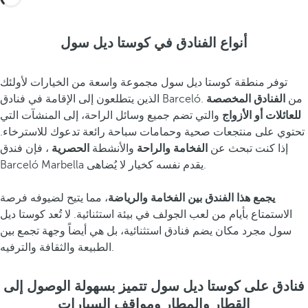
،
و
أنواع الفنادق في كوستا ديل سول
ا
ل
غ
توفر منطقة كوستا ديل سول مجموعة واسعة من الخيارات لأولئك
ا
الذين يتطلعون إلى الإقامة في فنادق Barceló. من
الفنادق المخصصة
ز
للعائلات أو الأزواج
والتي تضم جميع وسائل الراحة، إلى المنشآت التي
ب
تحتوي على منتجعات صحية وحمامات سباحة رائعة تدعوك للاسترخاء.
ا
إذا كنت تبحث عن
الفخامة والراحة
والأنشطة
الحصرية
، فإن فندق
ت
Barceló Marbella يقدم نفسه كخيار لا يُضاهى.
ش
و
يجمع هذا الفندق بين الفخامة والرياضة
، مما يتيح لضيوفه فرصة
ا
الاستمتاع بأيام من لعب الجولف في بيئة استثنائية. لا تُعد كوستا ديل
ل
سول مجرد مكان يضم فنادق استثنائية، بل هي أيضاً وجهة تجمع بين
أ
الطبيعة والثقافة والترفيه.
ن
د
فنادق على كوستا ديل سول تتميز بسهولة الوصول إلى
ل
القطار والمطار ومواقف السيارات