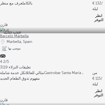
ق
/
132
بالكامل
غرف مع منظر
ة
ليلة
.
انظر
و
التوفر
م
قارن
ن
الإقامة الكاملة
ب
Barceló Marbella
ي
Marbella, Spain
ن
موصى بها
أ
ط
4.2/5
ب
3119 تعليقات النزلاء
ا
من
Gastrobar Santa María ،
مثالي للعائلات
كل خدمة شاملة
ق
/
115
مفهوم تذوق الطعام الجديد
ه
ليلة
ا
انظر
ا
التوفر
ل
قارن
أ