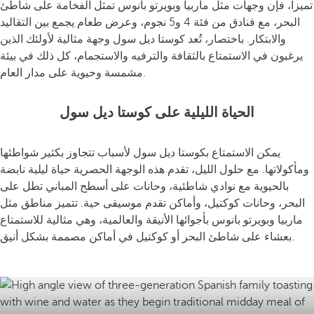
ع
تميزاً، فإن وجهات مثل ماربيا وبويرتو بانوس تمثل الفخامة على شاطئ
ب
البحر، مع فنادق من فئة 4 و5 نجوم، وعرض طعام يجمع بين التقاليد
ه
والابتكار. باختصار، تُعد كوستا ديل سول وجهة مثالية لأولئك الذين
ت
يرغبون في الاستمتاع بالثقافة والترفيه والاستجمام، كل ذلك في بيئة
مشمسة وحيوية على مدار العام.
ح
ت
أ
الحياة الليلية على كوستا ديل سول
ش
ع
يمكن الاستمتاع بكوستا ديل سول لأسباب تتجاوز بكثير شواطئها
ة
ومأكولاتها. مع حلول الليل، تقدم هذه الوجهة الحصرية حياة ليلية نابضة
ا
بالحيوية مع نوادي شاطئية، وحانات على أسطح المباني تطل على
ل
البحر، وحانات كوكتيل، وأماكن تقدم موسيقى حية. تتميز مناطق مثل
ش
ماربيا وبويرتو بانوس بأجوائها الأنيقة والعالمية، وهي مثالية للاستمتاع
م
بعشاء على شاطئ البحر أو كوكتيل في أماكن مصممة بشكل أنيق.
س
.