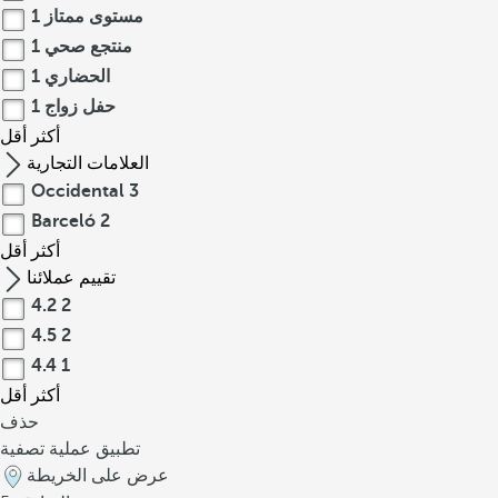
ت
مستوى ممتاز
1
أ
منتجع صحي
1
ث
الحضاري
1
ي
حفل زواج
1
ر
أكثر
أقل
ا
العلامات التجارية
ت
Occidental
3
ا
Barceló
2
ل
أ
أكثر
أقل
ن
تقييم عملائنا
د
4.2
2
ل
4.5
2
س
4.4
1
ي
أكثر
أقل
ة
حذف
،
تطبيق عملية تصفية
م
عرض على الخريطة
م