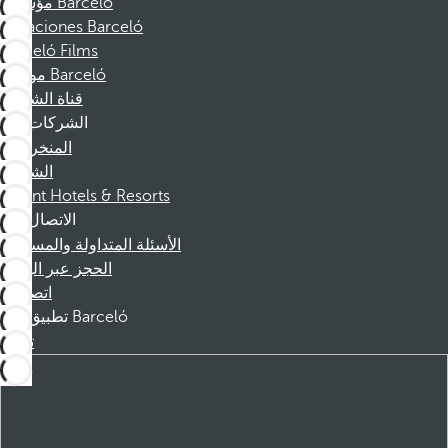
مؤسسة Barceló
Vacaciones Barceló
Barceló Films
موظفو Barceló
قناة الشكوى
الشركات
المنخرطين
الشركاء
Dorint Hotels & Resorts
الاتصال
الأسئلة المتداولة والمساعدة
الحجز عبر الهاتف
اتصل بنا
تطبيق Barceló
تنزيل