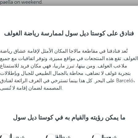
فنادق على كوستا ديل سول لممارسة رياضة الغولف
تُعد فنادقنا في مقاطعة مالاجا المكان الأمثل لإقامة عشاق رياضة
الغولف. تقع هذه المنتجعات في مواقع مميزة، وتوفر اتفاقيات مع جميع
ملاعب الغولف. ومن بينها، تبرز ماربيا، فهي مكان فريد للاستمتاع
بتجربة غولف لا تضاهى، محاطة بالجمال الطبيعي للجبال وبإطلالات
على البحر. كل هذا بينما تسترخي في الغرف الرائعة لفنادق Barceló،
المصممة لضمان إقامة لا تُنسى.
ما يمكن رؤيته والقيام به في كوستا ديل سول
مسارات
عرض المزيد
الغولف
عرض المزيد
أشياء
عرض المزيد