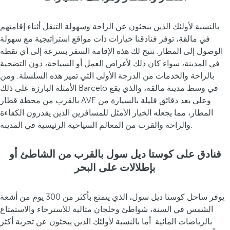
س
ي
،
بالنسبة لأولئك الذين يبحثون عن الراحة وسهولة التنقل أثناء إقامتهم
و
في مالقة، توفر فنادقنا خيارات ذات مواقع استراتيجية مع سهولة
ه
الوصول إلى المطار. تتيح لك هذه الإقامة السفر بسرعة إلى أي نقطة
و
في المدينة، سواء كان ذلك لأغراض العمل أو السياحة، دون التضحية
م
بالراحة والخدمات من الدرجة الأولى التي تميز هذه السلسلة. ومن
ث
الأمثلة البارزة على ذلك Barceló في وسط مدينة مالقة، والذي يقع
ا
بالقرب من محطة قطار AVE وعلى بعد دقائق قليلة بالسيارة من
ل
المطار، مما يجعله الخيار الأمثل للمسافرين الذين يقدرون الكفاءة
ي
والراحة والقرب من المعالم السياحية الرئيسية في المدينة.
ل
ل
فنادق على كوستا ديل سول بالقرب من الشاطئ أو
ا
بإطلالات على البحر
س
ت
م
يوفر ساحل كوستا ديل سول، الذي يتمتع بأكثر من 300 يوم من أشعة
ت
الشمس في السنة، شواطئ وخلجان مثالية للاسترخاء والاستمتاع
ا
بالرياضات المائية. أما بالنسبة لأولئك الذين يبحثون عن تجربة أكثر