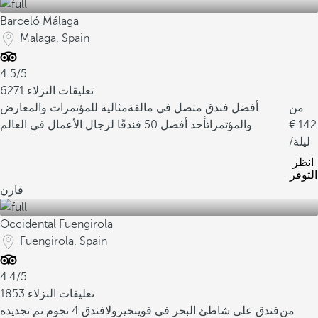
س
ا
Barceló Málaga
ل
Malaga, Spain
ث
ر
4.5/5
ا
6271 تعليقات النزلاء
ء
من
أفضل فندق متصل في مالقة
مثالية للمؤتمرات والمعارض
ا
142
والمؤتمرات
أحد أفضل 50 فندقًا لرجال الأعمال في العالم
ل
/ليلة
ث
انظر
ق
التوفر
ا
قارن
ف
ي
Occidental Fuengirola
ل
Fuengirola, Spain
ل
م
4.4/5
ن
1853 تعليقات النزلاء
ط
من
فندق على شاطئ البحر في فوينخيرولا
فندق 4 نجوم تم تجديده