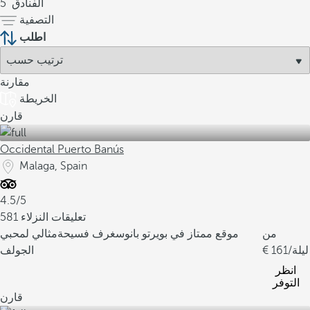
الفنادق
5
ا
التصفية
ي
اطلب
و
ف
ر
مقارنة
ن
الخريطة
ك
قارن
ه
ا
Occidental Puerto Banús
ت
Malaga, Spain
ف
ر
4.5/5
ي
581 تعليقات النزلاء
د
من
موقع ممتاز في بويرتو بانوس
غرف فسيحة
مثالي لمحبي
ة
/ليلة
161
الجولف
ت
انظر
ع
التوفر
ك
قارن