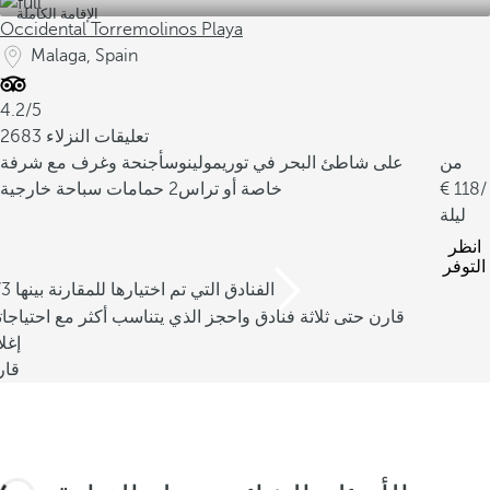
الإقامة الكاملة
ك
Occidental Torremolinos Playa
ث
Malaga, Spain
ر
ش
4.2/5
ه
2683 تعليقات النزلاء
ر
من
على شاطئ البحر في توريمولينوس
أجنحة وغرف مع شرفة
ة
/
118
خاصة أو تراس
2 حمامات سباحة خارجية
ا
ليلة
ل
انظر
س
التوفر
م
/3 الفنادق التي تم اختيارها للمقارنة بينها
ك
قارن حتى ثلاثة فنادق واحجز الذي يتناسب أكثر مع احتياجا
ا
إغل
ل
قار
م
ق
ل
ي