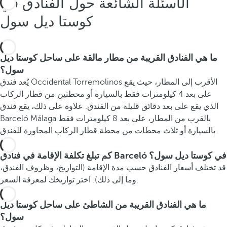
،
الأسئلة الشائعة حول الفنادق في
و
كوستا ديل سول
ا
ل
س
ما هي الفنادق القريبة من مطار مالقة على ساحل كوستا ديل
ر
سول؟
د
يُعد فندق Occidental Torremolinos الأقرب إلى المطار، حيث يقع
ي
على بعد 4 كيلومترات فقط بالسيارة أو محطتين من قطار الركاب
ن
الذي يقع على بعد دقائق قليلة من الفندق. علاوة على ذلك، يقع فندق
ا
Barceló Málaga بالقرب من المطار، على بعد 8 كيلومترات فقط
ل
بالسيارة أو ثلاث محطات من محطة قطار الركاب المجاورة للفندق.
م
ش
كم تبلغ تكلفة الإقامة في فنادق Barceló في كوستا ديل سول؟
و
قد تختلف أسعار الفنادق حسب مدة الإقامة (التواريخ، وظروف الفندق،
ي
وما إلى ذلك). اختر تواريخك لمعرفة السعر.
ع
ل
ما هي الفنادق القريبة من الشاطئ على ساحل كوستا ديل
ى
سول؟
أ