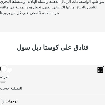
شواطئها الواسعة ذات الرمال الذهبية والمياه الهادئة، وممشاها البحري
ج
النابض بالحياة، وإرثها التاريخي الغني، تجعل هذه المدينة في مالقة
م
تترك بصمة لا تمحى على كل من يزورها.
ع
ف
ن
ا
ل
ط
فنادق على كوستا ديل سول
ه
ي
ف
ي
ه
ا
العودة
ب
ي
التصفية حسب
ن
ا
الوجهات