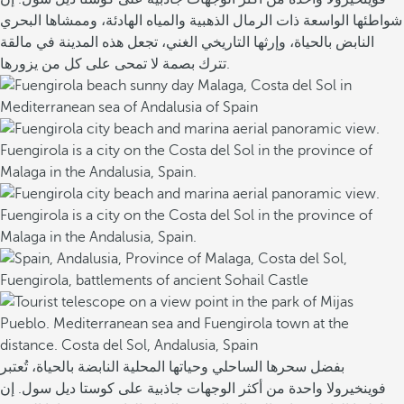
س
شواطئها الواسعة ذات الرمال الذهبية والمياه الهادئة، وممشاها البحري
و
النابض بالحياة، وإرثها التاريخي الغني، تجعل هذه المدينة في مالقة
ل
تترك بصمة لا تمحى على كل من يزورها.
ج
ن
ة
ل
ع
ش
ا
ق
ا
ل
ط
ع
ا
م
بفضل سحرها الساحلي وحياتها المحلية النابضة بالحياة، تُعتبر
.
فوينخيرولا واحدة من أكثر الوجهات جاذبية على كوستا ديل سول. إن
ي