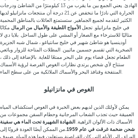
الهادئ. يعني الجمع بين ما يقرب من 13 كيلومترًا من الشاطئ ودرجات
الحرارة التي نادرًا ما تنخفض عن 21 درجة أن منتجعات مانزانيلو لديها
الكثير لتقدمه لجميع الجماهير. ستستمتع العائلات بالمناطق المحمية
في خليج مانزانيلو. تجعل
الأمواج اللطيفة والأميال من الرمال
مكانًا
مثاليًا للاسترخاء مع الصغار أو المشي على طول الساحل. بلايا دي لا
أودينسيا هو شاطئ شهير في خليج سانتياغو ، شمال شبه الجزيرة
الصخرية التي تقسم جسمين مائيين. المظلات المتاحة للزوار وبائعي
الطعام تجعل قضاء يوم على البحر ممتعًا للغاية. بالإضافة إلى ذلك ،
ستتاح لأي شخص يرتدي نظارات الغوص الفرصة لرؤية الأسماك
المنتفخة وقنافذ البحر والأسماك الملائكية من على سطح الماء.
الغوص في مانزانيلو
يمكن لأولئك الذين لديهم بعض الخبرة في الغوص استكشاف المياه
العميقة حيث تجذب الشعاب المرجانية وحطام السفن مجموعات من
الأسماك ذات الألوان الزاهية.
الشهادة الشهيرة تحت الماء هي سفينة
شحن ضخمة غرقت في عام 1959.
من الممكن أيضًا العودة قرونًا إلى
الوراء ، إلى الأيام التي كان القراصنة يستغلون فيها هذه المياه. ضيوف