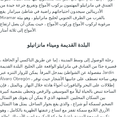
الفندق في مانزانيلو المهتمون بركوب الأمواج وتفريغ جرعة جيدة من
الأدرينالين سيجدون احتياجاتهم راضية في شاطئ ميرامار. يقع
Miramar بالقرب من الطرف الجنوبي لخليج مانزانيلو ، وهو بيئة
مرغوبة لركوب الأمواج وركوب الأمواج ، حيث يمكن أن يصل ارتفاع
الأمواج إلى ثلاثة أمتار.
البلدة القديمة وميناء مانزانيلو
رحلة الوصول إلى وسط المدينة ، إما عن طريق التاكسي أو الحافلة ،
قصيرة جدًا من الفنادق في مانزانيلو الواقعة على الخليج. البلدة القديمة
مفصولة عن الشواطئ بمدخل المرفأ. يمكن للزوار التنزه عبر Jardín
Álvaro Obregón ، وهي ساحة تصطف على جانبيها الأشجار حيث توفر
إطلالات على البحر والنافورات أجواءً هادئة خلال النهار. وبالمثل ، فإن
الساحة تنبض بالحياة ليلاً مع الموسيقى والرقص وتحظى بشعبية كبيرة
بين السكان المحليين. المشهد الذي لا يمكن أن يفوتك هو التمثال
الضخم لسمكة أبو شراع ، والذي يقع بجوار الساحل. يمثل هذا التمثال
الأزرق اللامع سمكة تقفز مع اتساع زعنفتها الظهرية بالكامل ، وهو
تكريم لسمعة المدينة باعتبارها مكة المكرمة لصيد الأسماك. يُطلق