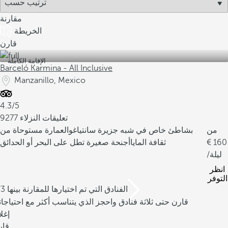
مقارنة
الخريطة
قارن
الإقامة الكاملة
Barceló Karmina - All Inclusive
Manzanillo, Mexico
4.3/5
9277 تعليقات النزلاء
من
بشاطئ خاص في شبه جزيرة سانتياغو
العمارة مستوحاة من
160
ثقافة المايا
أجنحة صغيرة تطل على البحر أو الحدائق
/ليلة
انظر
التوفر
/3 الفنادق التي تم اختيارها للمقارنة بينها
قارن حتى ثلاثة فنادق واحجز الذي يتناسب أكثر مع احتياجا
إغل
قار