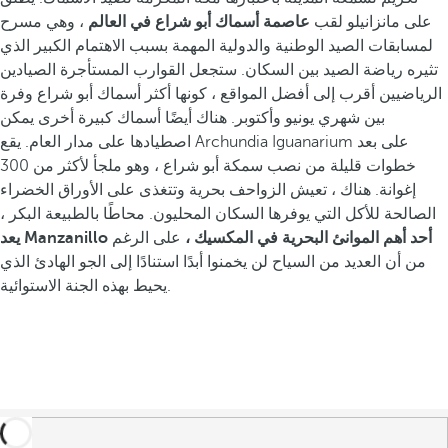
على مانزانيلو لقب
عاصمة أسماك أبو شراع في العالم
، وهي مسرح
لمسابقات الصيد الوطنية والدولية المهمة بسبب الاهتمام الكبير الذي
تثيره رياضة الصيد بين السكان. ستجعل القوارب المستأجرة الصيادين
الرياضيين أقرب إلى أفضل المواقع ، كونها أكثر أسماك أبو شراع وفرة
بين شهري يونيو وأكتوبر. هناك أيضًا أسماك كبيرة أخرى يمكن
اصطيادها على مدار العام. يقع Archundia Iguanarium على بعد
خطوات قليلة من نصب سمكة أبو شراع ، وهو ملجأ لأكثر من 300
إغوانة. هناك ، تعيش الزواحف بحرية وتتغذى على الأوراق الخضراء
الصالحة للأكل التي يوفرها السكان المحليون. محاطًا بالطبيعة البكر ،
يعد Manzanillo أحد أهم الموانئ البحرية في المكسيك ،
على الرغم
من أن العديد من السياح لن يخمنوا أبدًا استنادًا إلى الجو الهادئ الذي
يحيط بهذه الجنة الاستوائية.