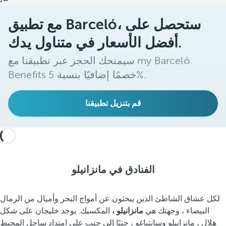
مع تطبيق Barceló، ستحصل على
أفضل الأسعار في متناول يدك.
سيمنحك الحجز عبر تطبيقنا مع my Barceló
Benefits خصمًا إضافيًا بنسبة 5%.
قم بتنزيل تطبيقنا
الفنادق في مانزانيلو
لكل عشاق الشاطئ الذين يبحثون عن أمواج البحر وأميال من الرمال
البيضاء ، وجهتك هي
مانزانيلو ،
المكسيك. يوجد خليجان على شكل
هلال ، مانزانيلو وسانتياغو ، جنبًا إلى جنب على امتداد ساحل المحيط