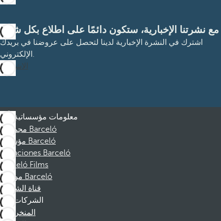
مع نشرتنا الإخبارية، ستكون دائمًا على اطلاع بكل شيء
اشترك في النشرة الإخبارية لدينا لتحصل على عروضنا في بريدك
الإلكتروني.
الاشتراك
معلومات مؤسساتية
مجموعة Barceló
مؤسسة Barceló
Vacaciones Barceló
Barceló Films
موظفو Barceló
قناة الشكوى
الشركات
المنخرطين