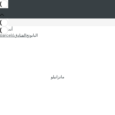
أنت في
البابونج
الفنادق
Barceló
مانزانيلو