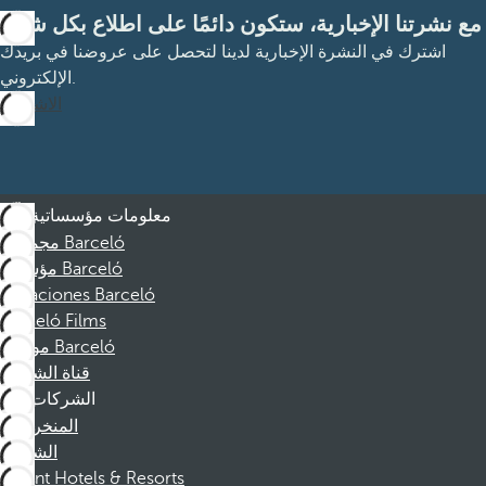
مع نشرتنا الإخبارية، ستكون دائمًا على اطلاع بكل شيء
اشترك في النشرة الإخبارية لدينا لتحصل على عروضنا في بريدك
الإلكتروني.
الاشتراك
معلومات مؤسساتية
مجموعة Barceló
مؤسسة Barceló
Vacaciones Barceló
Barceló Films
موظفو Barceló
قناة الشكوى
الشركات
المنخرطين
الشركاء
Dorint Hotels & Resorts