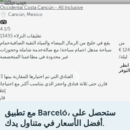
الإقامة الكاملة
Occidental Costa Cancún - All Inclusive
Cancún, Mexico
4.1/5
13455 تعليقات النزلاء
من
يقع في خليج من الرمال البيضاء والمياه النقية الصافية
حمام
124
سباحة مذهل (حمام سباحة) مع صالة
خدمة شاملة وحجوزات
/ليلة
غير محدودة في مطاعمنا المتخصصة
انظر
التوفر
/3 الفنادق التي تم اختيارها للمقارنة بينها
قارن حتى ثلاثة فنادق واحجز الذي يتناسب أكثر مع احتياجا
إغل
قار
مع تطبيق Barceló، ستحصل على
أفضل الأسعار في متناول يدك.