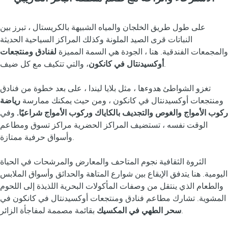
على طول طريق الخلجان والمياه الشبيهة بالكريستال ، تبرز بين
النباتات قرى الصيد الملونة وكذلك المراكز السياحية الحديثة
والمجمعات الفندقية. هنا ، الجودة هي السمة المميزة
لفنادق ومنتجعات
، والتي تتكيف مع كل ضيف.
أوكسيدنتال في كانكون
تغزو الشواطئ هدوءها ، مثل بلايا ليندا ، على بعد خطوة من فنادق
ومنتجعات أوكسيدنتال في كانكون ، ومن حيث يمكنك ممارسة
رياضة
ركوب الأمواج والغوص والتجديف بالكاياك وركوب الأمواج شراعيًا.
وفي
الوقت نفسه ، تستضيف المراكز الحضرية مراكز تسوق ومطاعم
وأسواق حرفية ممتازة.
الثروة الثقافية نجوم المتاحف والمعارض والمرشحات في الحياة
اليومية. هنا يتدفق الإيقاع بين شوارع المتاهة والحدائق وأسواق الملابس
والطعام الذي ينتقل من وصفات المأكولات البحرية اللذيذة إلى اللحوم
المشوية. تشارك مطاعم فنادق ومنتجعات أوكسيدنتال في كانكون في
بقائمة مصممة لمفاجأة الزائر.
سحر الطهي في المكسيك