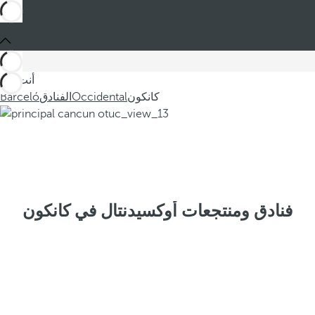
أنت في
كانكون
Occidental
الفنادق
Barceló
فنادق ومنتجعات أوكسيدنتال في كانكون