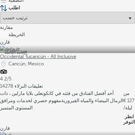
التصفية
اطلب
مقارنة
الخريطة
قارن
الإقامة الكاملة
Occidental Tucancún - All Inclusive
Cancún, Mexico
4.2/5
14278 تعليقات النزلاء
من
أحد أفضل الفنادق من فئته في كانكون
على بلايا مارلين ، ذات
127
الرمال البيضاء والمياه الفيروزية
مفهوم حصري لخدمات ومرافق
/ليلة
المستوى المتميز
انظر
التوفر
قارن