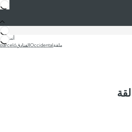
أنت في
ملقة
Occidental
الفنادق
Barceló
لقة