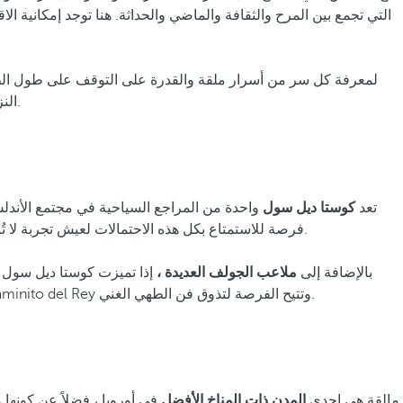
التي تجمع بين المرح والثقافة والماضي والحداثة. هنا توجد إمكانية ا
لمعرفة كل سر من أسرار ملقة والقدرة على التوقف على طول ال
في هذه المقاطعة التي يغمرها البحر الأبيض المتوسط.
الن
تعد
كوستا ديل سول
فرصة للاستمتاع بكل هذه الاحتمالات لعيش تجربة لا تُنسى.
بالإضافة إلى
ملاعب الجولف العديدة ،
إذا تميزت كوستا ديل سول 
Balcon de Europa وكهوف Nerja. بالإضافة إلى ذلك ، تحتوي هذه المنطقة على أكثر من 15 مساحة طبيعية محمية ، وتقدم مغامرات مثل Caminito del Rey وتتيح الفرصة لتذوق فن الطهي الغني.
مالقة هي إحدى
المدن ذات المناخ الأفضل
في أوروبا ، فضلاً عن كونها