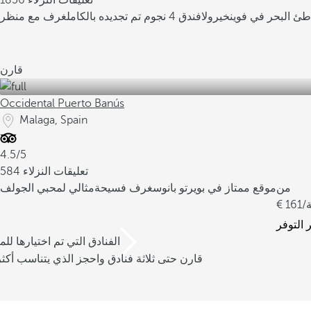
1856 تعليقات النزلاء
ئ البحر في فوينخيرولا
فندق 4 نجوم تم تجديده بالكامل
غرف مع منظر
قارن
Occidental Puerto Banús
Malaga, Spain
4.5/5
584 تعليقات النزلاء
من
موقع ممتاز في بويرتو بانوس
غرف فسيحة
مثالي لمحبي الجولف
ة
161
 التوفر
/3 الفنادق التي تم اختيارها للم
قارن حتى ثلاثة فنادق واحجز الذي يتناسب أكثر