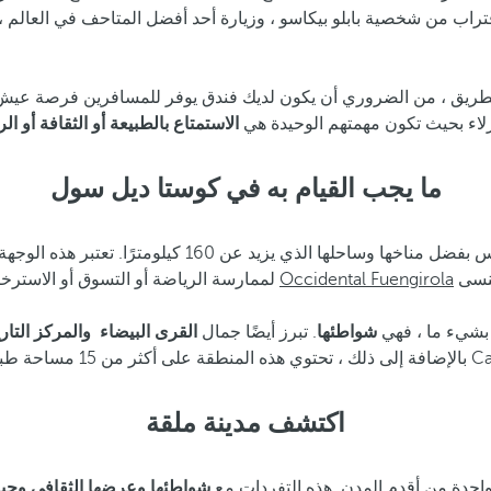
لاقتراب من شخصية بابلو بيكاسو ، وزيارة أحد أفضل المتاحف في العالم ،
طريق ، من الضروري أن يكون لديك فندق يوفر للمسافرين فرصة عيش 
زلاء بحيث تكون مهمتهم الوحيدة هي
الاستمتاع بالطبيعة أو الثقافة أو 
ما يجب القيام به في كوستا ديل سول
واحدة من المراجع السياحية في مجتمع الأندلس بفضل 
Occidental Fuengirola
لممارسة الرياضة أو التسوق أو الاسترخاء على الشاطئ تحت أشعة الشمس. توفر الإقامة في فنادق مثل فندق
بشيء ما ، فهي
شواطئها
. تبرز أيضًا جمال
القرى البيضاء
والمركز التار
اكتشف مدينة ملقة
 واحدة من أقدم المدن. هذه التفردات مع
شواطئها وعرضها الثقافي وحياته