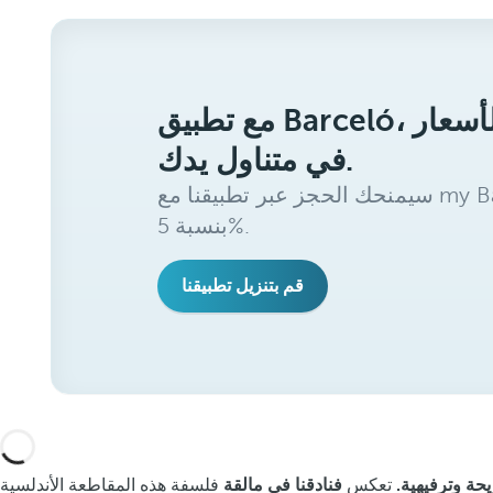
مع تطبيق Barceló، ستحصل على أفضل الأسعار
في متناول يدك.
سيمنحك الحجز عبر تطبيقنا مع my Barceló Benefits خصمًا إضافيًا
بنسبة 5%.
قم بتنزيل تطبيقنا
حة وترفيهية.
تعكس
فنادقنا في مالقة
فلسفة هذه المقاطعة الأندلسية