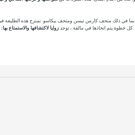
بما في ذلك متحف كارمن تيسن ومتحف بيكاسو. تمتزج هذه الطليعة في 
المتنزه أو شارع كالي لاريوس المزدحم أو المناظر من قلعة جيبرالفارو.
كل خطوة يتم اتخاذها في مالقة ، توجد
زوايا لاكتشافها والاستمتاع بها: