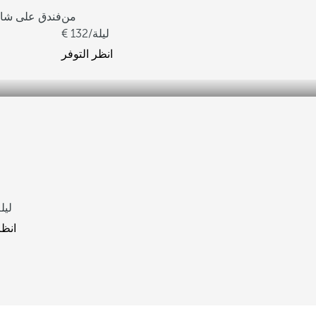
من
فندق على شاط
/ليلة
132
انظر التوفر
/ليل
انظر