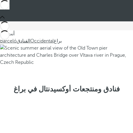
أنت في
براغ
Occidental
الفنادق
Barceló
فنادق ومنتجعات أوكسيدنتال في براغ