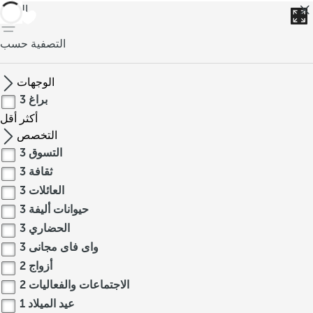
العودة
التصفية حسب
الوجهات
براغ
3
أكثر
أقل
التخصص
التسوق
3
ثقافة
3
العائلات
3
حيوانات أليفة
3
الحضاري
3
واى فاى مجانى
3
أزواج
2
الاجتماعات والفعاليات
2
عيد الميلاد
1