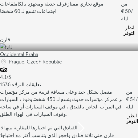
من
موقع تجاري ممتاز
غرف حديثة ومجهزة بالكامل
قاعات
/
50
اجتماعات تتسع لـ 60 شخصًا
ليلة
انظر
التوفر
قارن
Occidental Praha
Prague, Czech Republic
4.1/5
1536 تعليقات النزلاء
من
متصل بشكل جيد وعلى مسافة قريبة من مركز مؤتمرات
/
54
براغ
مركز مؤتمرات حديث يتسع لـ 450 شخصًا
وقوف السيارات
ليلة
في المرآب الخاص بالفندق ، في موقف السيارات أو في ساحة
وقوف السيارات في الهواء الطلق.
انظر
التوفر
/3 الفنادق التي تم اختيارها للمقارنة بينها
قارن حتى ثلاثة فنادق واحجز الذي يتناسب أكثر مع احتياجا