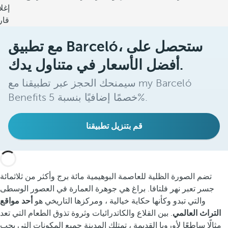
إغل
قار
مع تطبيق Barceló، ستحصل على
أفضل الأسعار في متناول يدك.
سيمنحك الحجز عبر تطبيقنا مع my Barceló
Benefits خصمًا إضافيًا بنسبة 5%.
قم بتنزيل تطبيقنا
تضم الصورة الظلية للعاصمة البوهيمية مائة برج وأكثر من ثلاثمائة
جسر تعبر نهر فلتافا. براغ هي جوهرة العمارة في العصور الوسطى
والتي تبدو وكأنها حكاية خيالية ، ومركزها التاريخي هو
أحد مواقع
التراث العالمي
. بين القلاع والكاتدرائيات وثروة تذوق الطعام التي تعد
مثالًا ساطعًا لأوروبا القديمة ، تمتلك المدينة جميع المكونات التي يجب