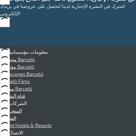
اشترك في النشرة الإخبارية لدينا لتحصل على عروضنا في بريدك
الإلكتروني.
الاشتراك
معلومات مؤسساتية
مجموعة Barceló
مؤسسة Barceló
Vacaciones Barceló
Barceló Films
موظفو Barceló
قناة الشكوى
الشركات
المنخرطين
الشركاء
Dorint Hotels & Resorts
الاتصال