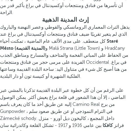
أن تأسرها من فنادق ومنتجعات أوكسيدنتال في براغ بأكبر قدر من
الراحة.
إرث المدينة الذهبية
يذهل التراث المعماري الرومانسكي والقوطي وعصر النهضة والباروك
الذي لم يتغير تقريبًا ضيف فنادق ومنتجعات أوكسيدنتال في براغ عند
Staré
كل منعطف. على مدى الألف عام الماضية ، تمكنت أحياء
و Malá Strana (Little Town) و Hradčany
(المدينة القديمة)
Město
من الحفاظ على المباني الفخمة والمتاحف والمسارح ومناطق الجذب
الفريدة على مرمى حجر من فنادق ومنتجعات Occidental في براغ.
من هنا أصبح كل شيء في متناول اليد: ساحة البلدة القديمة وساعتها
الفلكية الشهيرة أو كنيسة تون أو دار البلدية.
على الرغم من أن كل خطوة عبر البلدة القديمة تذكرنا بالمشي عبر
الماضي ، إلا أن هذا الشعور في قلعة براغ يعيش أكثر. يمكن الوصول
إليه عن طريق أخذ ما كان يعرف باسم Camino Real من برج
Gunpowder ، في الترام النموذجي أو عن طريق صعود سلم
Zámecké schody. داخل المجمع ، كاليخون ديل أورو - منزل
فرانز
كافكا
بين عامي 1916 و 1917 - تشكل القلعة وكاتدرائية سان