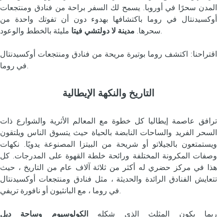
المدن سحرًا في أوروبا. يسمح لك السفر براحة من فنادق ومنتجعات
أوكسيدنتال في روما باكتشافها بهدوء دون أن تفوتك واحدة من
مليئة بالخطط والوعود.
سحرها.
مدينة لا دولتشي فيتا
اقتراحنا: اكتشف روما بوتيرة مريحة من فنادق ومنتجعات أوكسيدنتال
في روما.
التاريخ والنكهة الإيطالية
ترافق عاصمة إيطاليا كل خطوة مع المعالم الأثرية والشوارع ذات
السحر الفريد والساحات النابضة بالحياة حيث يتسوق الناس ويلتقون
ويستمتعون بالجيلاتو أو شريحة من البيتزا المصنوعة يدويًا. نكهات
وصفات المكرونة المختلفة ورائحة خلطة القهوة على المدرجات. كل
هذا في مركز حضري له أكثر من ثلاثة آلاف عام من التاريخ ، حيث
تتعايش الفنادق الرائدة والحديثة ، مثل فنادق ومنتجعات أوكسيدنتال
في روما ، مع البانثيون أو نافورة تريفي.
بما يكون المثلث الذي شكله
الكولوسيوم
وساحة ديل