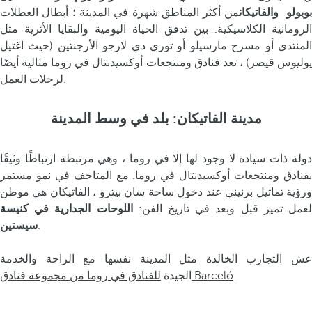
وبولو
والفاتيكان
من أكثر المناطق شهرة في المدينة ؛ أبطال العطلات
الرومانية الكلاسيكية. بين تدفق الحياة اليومية والبقايا الأثرية مثل
المنتدى أو مسرح مارسيلو أو توري دي لارجو الأرجنتين (حيث اغتيل
يوليوس قيصر) ، تعد فنادق ومنتجعات أوكسيدنتال في روما مثالية أيضًا
لرحلات العمل.
مدينة الفاتيكان: بلد في وسط المدينة
دولة ذات سيادة لا وجود لها إلا في روما ، وهي مرتبطة ارتباطًا وثيقًا
بفنادق ومنتجعات أوكسيدنتال في روما. مع المتاحف في نمو مستمر
ورؤية تماثيل برنيني عند دخول ساحة سان بيترو ، الفاتيكان هي موطن
عمل تميز قبل وبعد في تاريخ الفن:
اللوحات الجدارية في كنيسة
.
سيستين
عش التجارب الخالدة مثل المدينة نفسها مع الراحة والخدمة
.
للفنادق في روما من مجموعة فنادق Barceló
الجيدة