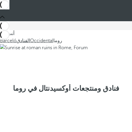
أنت في
روما
Occidental
الفنادق
Barceló
فنادق ومنتجعات أوكسيدنتال في روما