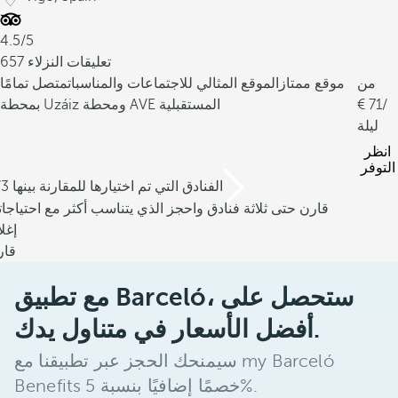
4.5/5
657 تعليقات النزلاء
من
موقع ممتاز
الموقع المثالي للاجتماعات والمناسبات
متصل تمامًا
/
71
بمحطة Uzáiz ومحطة AVE المستقبلية
ليلة
انظر
التوفر
/3 الفنادق التي تم اختيارها للمقارنة بينها
قارن حتى ثلاثة فنادق واحجز الذي يتناسب أكثر مع احتياجا
إغل
قار
مع تطبيق Barceló، ستحصل على
أفضل الأسعار في متناول يدك.
سيمنحك الحجز عبر تطبيقنا مع my Barceló
Benefits خصمًا إضافيًا بنسبة 5%.