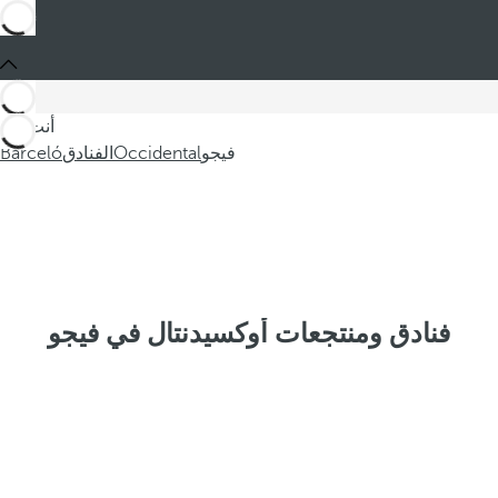
أنت في
فيجو
Occidental
الفنادق
Barceló
فنادق ومنتجعات أوكسيدنتال في فيجو