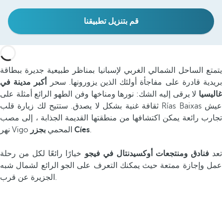
قم بتنزيل تطبيقنا
يتمتع الساحل الشمالي الغربي لإسبانيا بمناظر طبيعية جديرة ببطاقة
ريدية قادرة على مفاجأة أولئك الذين يزورونها. سحر
أكبر مدينة في
اليسيا
لا يرقى إليه الشك: نورها ومناخها وفن الطهو الرائع أمثلة على
ثقافة غنية بشكل لا يصدق. ستتيح لك زيارة قلب Rías Baixas عيش
تجارب رائعة يمكن اكتشافها من منطقتها القديمة الجذابة ، إلى مصب
.
بجزر Cíes
نهر Vigo المحمي
عد
فنادق ومنتجعات أوكسيدنتال في فيجو
خيارًا رائعًا لكل من رحلة
عمل وإجازة ممتعة حيث يمكنك التعرف على الجو الرائع لشمال شبه
الجزيرة عن قرب.