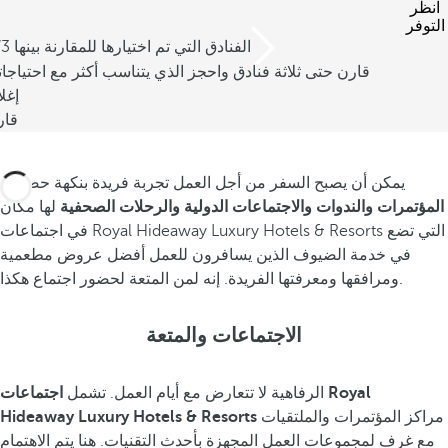
انظر
التوفر
/3 الفنادق التي تم اختيارها للمقارنة بينها
قارن حتى ثلاثة فنادق واحجز الذي يتناسب أكثر مع احتياجا
إغل
قار
يمكن أن يصبح السفر من أجل العمل تجربة فريدة بنكهة حصرية.
المؤتمرات والندوات والاجتماعات الدولية والرحلات الصحفية
لها مكان
في اجتماعات Royal Hideaway Luxury Hotels & Resorts التي تضع
في خدمة الضيوف الذين يسافرون للعمل أفضل عروض مطعمية
ومرافقها ومعرفتها الفريدة. إنه لمن المتعة لحضور اجتماع هكذا.
الاجتماعات والمتعة
الرفاهية لا تتعارض مع أيام العمل. تشمل
اجتماعات Royal
مراكز المؤتمرات والملتقيات
Hideaway Luxury Hotels & Resorts
مع غرف لمجموعات العمل المجهزة بأحدث التقنيات. هنا يتم الاهتمام