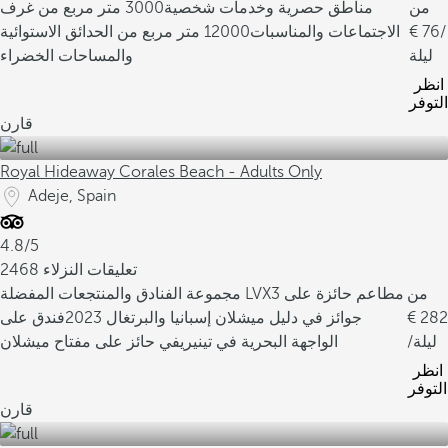
من
مناطق حصرية وخدمات شخصية
3000 متر مربع من غرف
/
76
الاجتماعات والمناسبات
12000 متر مربع من الحدائق الاستوائية
ليلة
والمساحات الخضراء
انظر
التوفر
قارن
Royal Hideaway Corales Beach - Adults Only
Adeje, Spain
4.8/5
2468 تعليقات النزلاء
من
3 مطاعم حائزة على
مجموعة الفنادق والمنتجعات المفضلة LVX
282
جوائز في دليل ميشلان إسبانيا والبرتغال 2023
فندق على
/ليلة
الواجهة البحرية في تينيريفي حائز على مفتاح ميشلان
انظر
التوفر
قارن