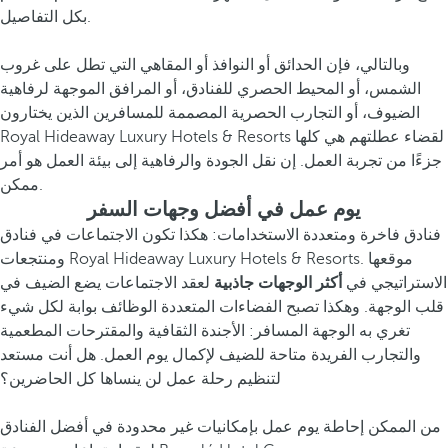
بكل التفاصيل.
وبالتالي، فإن الحدائق أو النوافذ أو المقاهي التي تطل على غروب
الشمس، أو المحيط الحصري للفنادق، أو المرافق الموجهة لرفاهية
الضيوف، أو التجارب الحصرية المصممة للمسافرين الذين يختارون
Royal Hideaway Luxury Hotels & Resorts لقضاء عطلتهم هي كلها
جزءًا من تجربة العمل. إن نقل الجودة والرفاهية إلى بيئة العمل هو أمر
ممكن.
يوم عمل في أفضل وجهات السفر
فنادق فاخرة ومتعددة الاستخدامات: هكذا تكون الاجتماعات في فنادق
ومنتجعات Royal Hideaway Luxury Hotels & Resorts. موقعها
الاستراتيجي في
أكثر الوجهات جاذبية
لعقد الاجتماعات يضع الضيف في
قلب الوجهة. وهكذا تصبح الفضاءات المتعددة الوظائف بوابة لكل شيء
تغري به الوجهة المسافر: الأجندة الثقافية والمقترحات المطعمية
والتجارب الفريدة متاحة للضيف لإكمال يوم العمل. هل أنت مستعد
لتنظيم رحلة عمل لن ينساها كل الحاضرين؟
من الممكن إحاطة يوم عمل بإمكانيات غير محدودة في أفضل الفنادق