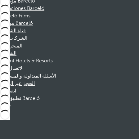
مؤسسة Barceló
Vacaciones Barceló
Barceló Films
موظفو Barceló
قناة الشكوى
الشركات
المنخرطين
الشركاء
Dorint Hotels & Resorts
الاتصال
الأسئلة المتداولة والمساعدة
الحجز عبر الهاتف
اتصل بنا
تطبيق Barceló
تنزيل