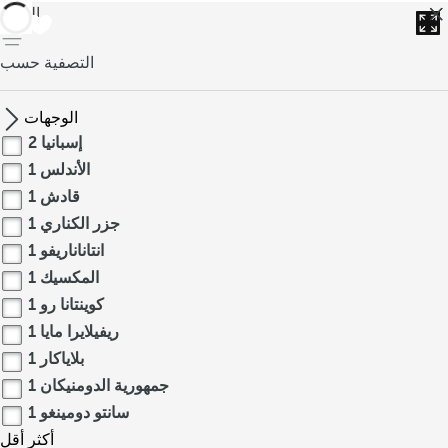
العودة
التصفية حسب
الوجهات
إسبانيا
2
الأندلس
1
قادش
1
جزر الكناري
1
انتاناناريفو
1
المكسيك
1
كوينتانا رو
1
ريفيلايرا مايا
1
بلاياكار
1
جمهورية الدومنيكان
1
سانتو دومينغو
1
أكثر
أقل