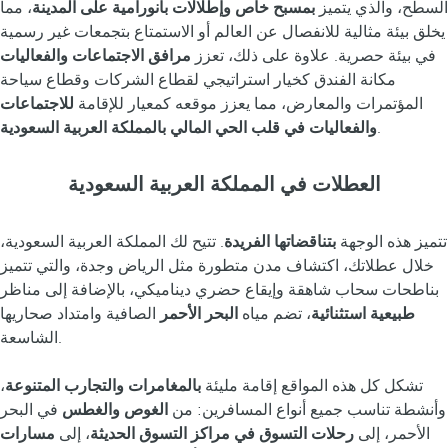
السطح، والذي يتميز
بمسبح خاص وإطلالات بانورامية على المدينة
، مما
يخلق بيئة مثالية للانفصال عن العالم أو الاستمتاع بتجمعات غير رسمية
في بيئة حصرية. علاوة على ذلك، تعزز
مرافق الاجتماعات والفعاليات
مكانة الفندق كخيار استراتيجي لقطاع الشركات وقطاع سياحة
المؤتمرات والمعارض، مما يعزز موقعه كمعيار للإقامة
للاجتماعات
.
والفعاليات في قلب الحي المالي بالمملكة العربية السعودية
العطلات في المملكة العربية السعودية
تتميز هذه الوجهة
بتناقضاتها الفريدة
. تتيح لك المملكة العربية السعودية،
خلال عطلاتك، اكتشاف مدن متطورة مثل الرياض وجدة، والتي تتميز
بناطحات سحاب شاهقة وإيقاع حضري ديناميكي، بالإضافة إلى مناظر
طبيعية استثنائية
، تضم مياه
البحر الأحمر
الصافية وامتداد صحاريها
الشاسعة.
تشكل كل هذه المواقع إقامة مليئة
بالمغامرات والتجارب المتنوعة
،
وأنشطة تناسب جميع أنواع المسافرين: من
الغوص والغطس
في البحر
الأحمر، إلى
رحلات التسوق في مراكز التسوق الحديثة
، إلى
مسارات