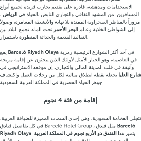
الاستخدامات ومدهشة، قادرة على تقديم تجارب فريدة لجميع أنواع
المسافرين. من المشهد الثقافي والتجاري النابض بالحياة في
الرياض
،
مروراً بالمناظر الصحراوية الممتدة بلا نهاية والأنشطة المغامرة، وصولاً
إلى الشواطئ الخلابة وعالم
البحر الأحمر
تحت الماء، تجمع البلاد بين
التقاليد القديمة والحداثة المتطورة باستمرار.
في أحد أكثر الشوارع الرئيسية رمزية
Barceló Riyadh Olaya
يقع
في العاصمة، وهو الخيار الأمثل لأولئك الذين يبحثون عن إقامة مريحة
وأنيقة في قلب المدينة المالي والتجاري. إن موقعه الاستراتيجي في
شارع العليا
يجعله نقطة انطلاق مثالية لكل من رحلات العمل واكتشاف
جوهر الحياة الحضرية في المملكة العربية السعودية.
إقامة من فئة 4 نجوم
تتجلى الفخامة السعودية، وهي إحدى السمات المميزة للضيافة العربية،
Barceló
في كل تفاصيل فنادق Barceló Hotel Group ، مثل فندق
. يتميز هذا
الفندق ذو الأربع نجوم في المملكة العربية
Riyadh Olaya