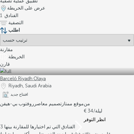
تطبيق عملية تصفية
عرض على الخريطة
الفنادق
1
التصفية
اطلب
مقارنة
الخريطة
قارن
Barceló Riyadh Olaya
Riyadh, Saudi Arabia
افتتاح جديد
من
موقع ممتاز
تصميم معاصر
روفتوب بي-هيفن
/ليلة
34
انظر التوفر
/3 الفنادق التي تم اختيارها للمقارنة بينها