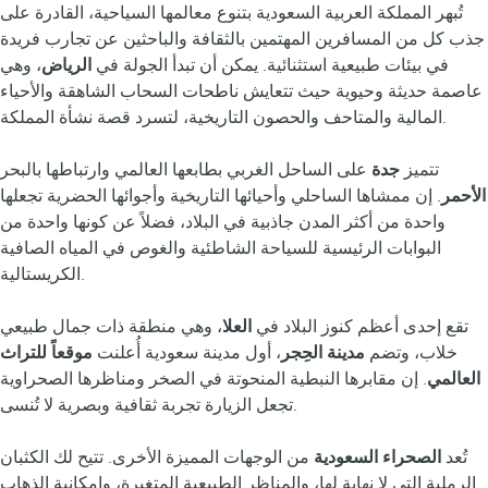
تُبهر المملكة العربية السعودية بتنوع معالمها السياحية، القادرة على
جذب كل من المسافرين المهتمين بالثقافة والباحثين عن تجارب فريدة
في بيئات طبيعية استثنائية. يمكن أن تبدأ الجولة في
الرياض
، وهي
عاصمة حديثة وحيوية حيث تتعايش ناطحات السحاب الشاهقة والأحياء
المالية والمتاحف والحصون التاريخية، لتسرد قصة نشأة المملكة.
تتميز
جدة
على الساحل الغربي بطابعها العالمي وارتباطها بالبحر
الأحمر
. إن ممشاها الساحلي وأحيائها التاريخية وأجوائها الحضرية تجعلها
واحدة من أكثر المدن جاذبية في البلاد، فضلاً عن كونها واحدة من
البوابات الرئيسية للسياحة الشاطئية والغوص في المياه الصافية
الكريستالية.
تقع إحدى أعظم كنوز البلاد في
العلا
، وهي منطقة ذات جمال طبيعي
خلاب، وتضم
مدينة الحِجر
، أول مدينة سعودية أُعلنت
موقعاً للتراث
العالمي
. إن مقابرها النبطية المنحوتة في الصخر ومناظرها الصحراوية
تجعل الزيارة تجربة ثقافية وبصرية لا تُنسى.
تُعد
الصحراء السعودية
من الوجهات المميزة الأخرى. تتيح لك الكثبان
الرملية التي لا نهاية لها، والمناظر الطبيعية المتغيرة، وإمكانية الذهاب