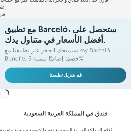
قارن حتى ثلاثة فنادق واحجز الذي يتناسب أكثر مع احتياجا
إغل
قار
مع تطبيق Barceló، ستحصل على
أفضل الأسعار في متناول يدك.
سيمنحك الحجز عبر تطبيقنا مع my Barceló
Benefits خصمًا إضافيًا بنسبة 5%.
قم بتنزيل تطبيقنا
فندق في المملكة العربية السعودية
تُقدّم المملكة العربية السعودية نفسها كوجهة سياحية متعددة