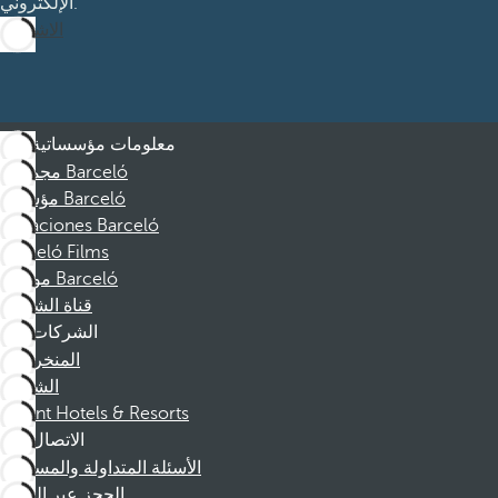
الإلكتروني.
الاشتراك
معلومات مؤسساتية
مجموعة Barceló
مؤسسة Barceló
Vacaciones Barceló
Barceló Films
موظفو Barceló
قناة الشكوى
الشركات
المنخرطين
الشركاء
Dorint Hotels & Resorts
الاتصال
الأسئلة المتداولة والمساعدة
الحجز عبر الهاتف