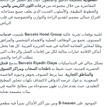
السعودية
بتصميمه الدقيق والمتطور، حيث يتم التعبير عن الأناقة
المعاصرة من خلال مجموعة من
درجات اللون الكريمي والبني
،
والخطوط النظيفة، والأسلوب الحديث الذي يغلف جميع مساحاته.
اقتراح جمالي مصمم لتقديم الراحة والتوازن والخصوصية في قلب
الرياض.
لتلبية توقعات تجربة عالية
خدمات Barceló Hotel Group
صُممت
المستوى، تجمع بين الوظائف العملية والاهتمام الشخصي والمرافق
وفقًا لمعايير الفخامة الحالية في شبه الجزيرة العربية. كل هذا يجعل
أماكن الإقامة خيارات مثالية لكل من إقامات العمل والرحلات التي
تتطلب الراحة والتميز.
بشكل مثالي في الديناميكيات
فندق Barceló Riyadh Olaya
يندمج
الحضرية للمدينة، حيث تحيط به
ناطحات السحاب ومراكز التسوق
والمناطق التجارية
، مما يربط الضيوف بجوهر وحيوية العاصمة
السعودية. يدعوك عرضه الذواقي لاكتشاف نكهات تتجاوز المطبخ
التقليدي، حيث يقدم تجارب طهي مستوحاة من مطابخ عالمية في
بيئات مصممة بعناية.
الموجود على
B-heaven
ومن بين أكثر الأماكن تميزاً فيه مطعم