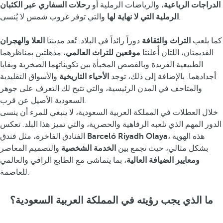
الدراجات الرباعية
، والرياضات الرملية أو
رحلات السفاري عبر الكثبان
والتي توفر غروب شمس لا يُنسى.
الرملية التي لا نهاية لها
كما يلعب
التراث والثقافة
دوراً رائداً في البلاد. تُعد مدينتا
العلا والهجران
القديمتان، اللتان أُعلنتا
موقعين للتراث العالمي
، مذهلتين بمناظرهما
الطبيعية الفريدة وبالقصص المخبأة بين تكويناتهما الصخرية وبقايا
أجدادهما. بالإضافة إلى ذلك، توجد
الأحياء التاريخية
والأسواق التقليدية
والمتاحف في المدن الرئيسية، والتي تتيح لك التعرف على جوهر
السعودية الأصيل عن قرب.
خلال العطلات في المملكة العربية السعودية، لا ينبغي للمرء أن ينسى
الدور المهم الذي تلعبه الرفاهية والحصرية، والتي تميز هذا البلد. تعكس
، هذه الهوية
Barceló Riyadh Olaya
الفنادق الفاخرة، مثل فندق
بشكل مثالي، حيث تجمع بين
الخدمة الشخصية
والتصميم المعاصر
ومعايير الضيافة العالية
، بما يتماشى مع الطابع الراقي والعالمي
للعاصمة.
ما الذي يجب رؤيته في المملكة العربية السعودية؟