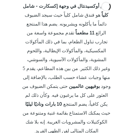
فندق
أوكسيدنتال في وجهة إكسكارت - شامل
كلياً
هو فندق شامل كلياً حيث سيجد الضيوف
دائماً ما يأكلونه ويشربونه. يضم هذا المنتجع
الرائع
11 مطعماً
تقدم مجموعة واسعة من
تجارب تناول الطعام، بما في ذلك المأكولات
المكسيكية، والمأكولات الإيطالية، واللحوم
المشوية، والمأكولات الآسيوية، والسوشي،
وغير ذلك الكثير. من بين هذه المطاعم، يقدم 5
منها وجبات عشاء حسب الطلب، بالإضافة إلى
وجود
بوفيهين عالميين
حتى يتمكن الضيوف من
العثور على كل ما يرغبون فيه. وكأن ذلك لم
يكن كافياً، يضم المنتجع
10 بارات وناديًا ليليًا
حيث يمكنك الاستمتاع بقائمة غنية ومتنوعة من
الكوكتيلات والمشروبات الغريبة. إنه بلا شك
المكان المثالي لفن الطهي الفريد.