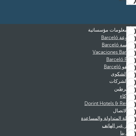
معلومات مؤسساتية
مجموعة Barceló
مؤسسة Barceló
Vacaciones Barceló
Barceló Films
موظفو Barceló
قناة الشكوى
الشركات
المنخرطين
الشركاء
Dorint Hotels & Resorts
الاتصال
الأسئلة المتداولة والمساعدة
الحجز عبر الهاتف
اتصل بنا