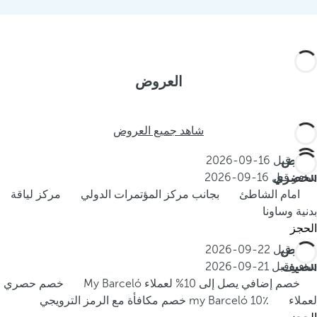
العروض
شاهد جميع العروض
العرض
احجز قبل
16-09-2026
الحضري
سافر قبل
16-09-2026
امام الشاطئ
بجانب مركز المؤتمرات الدولي
مركز لياقة
بدنية وساونا
الحجز
عروض
احجز قبل
22-09-2026
الصيف
سافر قبل
21-09-2026
خصم إضافي يصل إلى 10% لعملاء My Barceló
خصم حصري
لعملاء my Barceló
10٪ خصم مكافأة مع الرمز الترويجي