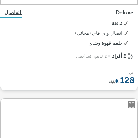
Deluxe
التفاصيل
تدفئة
اتصال واي فاي (مجاني)
طقم قهوة وشاي
2 أفراد
2 البالغون كحد أقصى
من
128
/ليلة