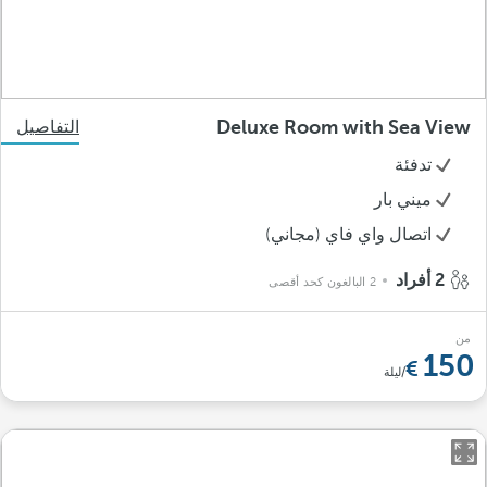
Deluxe Room with Sea View
التفاصيل
تدفئة
ميني بار
اتصال واي فاي (مجاني)
2 أفراد
2 البالغون كحد أقصى
من
150
/ليلة