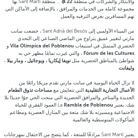
والابتكار والشركات في منطقة
22 @
... منطقة Sant Martí بها
مجموعة كاملة من الخدمات والمرافق ، بالإضافة إلى الأماكن التي
تهم المسافرين بغرض الترفيه والعمل.
من الميناء الأولمبي إلى Sant Adrià del Besós ، خضعت سانت
مارتي لتغيير عميق يتراوح من الماضي الصناعي إلى التحدي
الحضري المتمثل في استيعاب
Vila Olímpica del Poblenou
و
Fòrum de les Cultures
، والتي غيرت تمامًا مظهر حي به
شواطئ بالمناطق الحضرية مثل
نويفا إيكاريا ، وبوجاتيل ، ومار بيلا
،
وليفانت
.
لا تزال الحياة اليومية في سانت مارتي تقدم مزيجًا رائعًا من
الأعمال التجارية التقليدية
التي تتعايش مع
مساحات تذوق الطعام
الجديدة والمتاجر والمرافق الحضرية التي منحت الحي جوًا جديدًا بلا
شك. يعتبر La
Rambla de Poblenou
العمود الفقري للحياة
الاجتماعية ومسيرته بلا شك متعة بين المنازل العصرية ومطاعم
المأكولات المتوسطية والعالمية.
يعتبر Sant Martí مرادفًا للمتعة ، كما يتضح من الاحتفال بمهرجانات