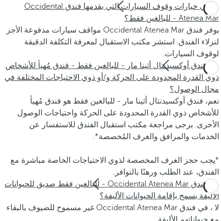
ما هي خيارات وقوف السيارات التي يقدمها فندق Occidental
Atenea Mar - للبالغين فقط؟
يوفر فندق Occidental Atenea Mar مواقف سيارات مدفوعة الأجر
لنزلاء الفندق. استشر مكتب الاستقبال لمعرفة التكلفة الدقيقة
لوقوف السيارات.
هل فندق أوكسيدنتال أثينا مار - للبالغين فقط - فندق مُهيأ للأشخاص
ذوي القدرة المحدودة على الحركة و/أو ذوي الاحتياجات المختلفة في
مجال الوصول؟
نعم، فندق أوكسيدنتال أثينا مار - للبالغين فقط هو فندق مُهيأ
للأشخاص ذوي القدرة المحدودة على الحركة واحتياجات الوصول
الأخرى. يرجى مراجعة مكتب استقبال الفندق للاستفسار عن
الخدمات والمرافق والغرف المُخصصة*.
*يجب حجز الغرف المخصصة لذوي الاحتياجات الخاصة مباشرة مع
الفندق، عند الطلب ورهنًا بالتوافر.
هل فندق Occidental Atenea Mar - للبالغين فقط صديق للحيوانات
الأليفة يسمح بإقامة الحيوانات الأليفة؟
لا ، في فندق Occidental Atenea Mar غير مسموح للضيوف بالبقاء
مع حيواناتهم الأليفة.