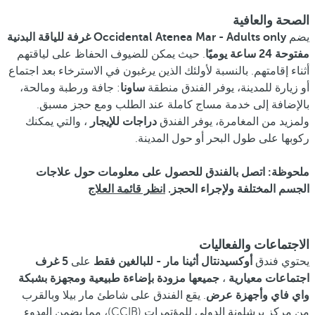
الصحة والعافية
يضم
Occidental Atenea Mar - Adults only
غرفة للياقة البدنية
مفتوحة 24 ساعة يوميًا
. حيث يمكن للضيوف الحفاظ على لياقتهم
أثناء إقامتهم. بالنسبة لأولئك الذين يرغبون في الاسترخاء بعد اجتماع
أو زيارة للمدينة، يوفر الفندق منطقة
ساونا
: جافة ورطبة ومالحة،
بالإضافة إلى خدمة مساج كاملة عند الطلب ومع حجز مسبق.
ولمزيد من المغامرة، يوفر الفندق
دراجات للإيجار
، والتي يمكنك
ركوبها على طول البحر أو حول المدينة.
ملحوظة:
اتصل بالفندق للحصول على معلومات حول علاجات
الجسم المختلفة ولإجراء الحجز.
انظر قائمة العلاج
الاجتماعات والفعاليات
يحتوي فندق
أوكسيدنتال أثينا مار - للبالغين فقط
على
5 غرف
اجتماعات معيارية
،
جميعها مزودة بإضاءة طبيعية ومجهزة بشبكة
واي فاي وأجهزة عرض
. يقع الفندق على شاطئ مار بيلا وبالقرب
من مركز برشلونة الدولي للمؤتمرات (CCIB)، مما يضمن الهدوء