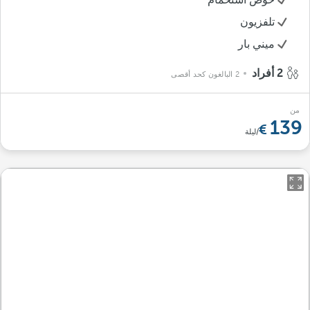
حوض استحمام
تلفزيون
ميني بار
2 أفراد
2 البالغون كحد أقصى
من
139
/ليلة