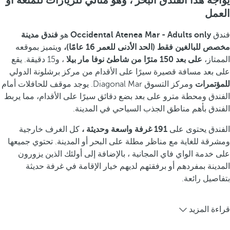
يواجه هذا الفندق البحر ، وهو مثالي للزيارات للمتعة أو
العمل
فندق
Occidental Atenea Mar - Adults only
هو
فندق مدينة
مخصص للبالغين فقط (الحد الأدنى للعمر 16 عامًا)،
ويتميز بموقعه
الممتاز،
على بعد 150 مترًا من شاطئ نوفا مار بيلا
، و15 دقيقة. يقع
على بعد مسافة قصيرة سيرًا على الأقدام من مركز برشلونة الدولي
للمؤتمرات
ومركز التسوق Diagonal Mar. يوجد موقف للحافلات أمام
الفندق ومحطة مترو على بعد بضع دقائق سيرًا على الأقدام، مما يربط
الفندق بأهم مناطق الجذب السياحي في المدينة.
الفندق يحتوى على
191 غرفة واسعة وحديثة ،
كل الغرف خارجية
ومشرقة للغاية مع مناظر مطلة على البحر أو المدينة. تحتوي جميعها
على خدمة الواي فاي المجانية ، بالإضافة إلى أولئك الذين يزورون
المدينة بمفردهم أو برفقتهم لديهم خيار الإقامة في غرفة حديثة
بتفاصيل رائعة.
قراءة المزيد