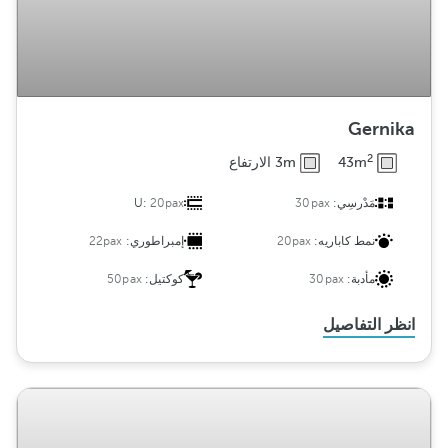
Gernika
2
43m
3m الارتفاع
مَدْرسِي:
30pax
20pax
U:
نمط كاباريه:
20pax
إمبراطوري:
22pax
مأدبة:
30pax
كوكتيل:
50pax
انظر التفاصيل