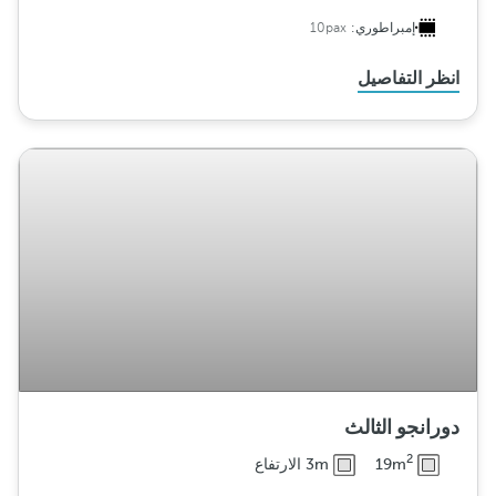
إمبراطوري:
10pax
انظر التفاصيل
دورانجو الثالث
2
19m
3m الارتفاع