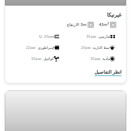
غيرنيكا
2
43m
3m الارتفاع
مَدْرسِي:
30pax
20pax
U:
نمط كاباريه:
20pax
إمبراطوري:
22pax
مأدبة:
30pax
كوكتيل:
50pax
انظر التفاصيل