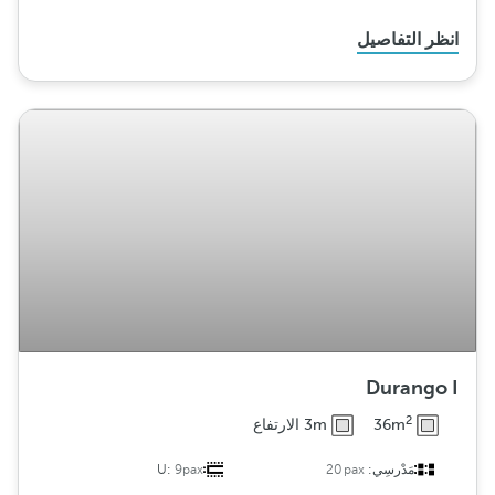
انظر التفاصيل
Durango I
2
36m
3m الارتفاع
مَدْرسِي:
20pax
9pax
U: