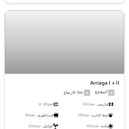
Arriaga I + II
2
624m
3m الارتفاع
مَدْرسِي:
300pax
80pax
U:
نمط كاباريه:
280pax
إمبراطوري:
80pax
مأدبة:
400pax
كوكتيل:
500pax