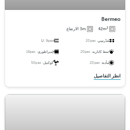
Bermeo
2
42m
3m الارتفاع
مَدْرسِي:
20pax
9pax
U:
نمط كاباريه:
20pax
إمبراطوري:
16pax
مأدبة:
20pax
كوكتيل:
50pax
انظر التفاصيل