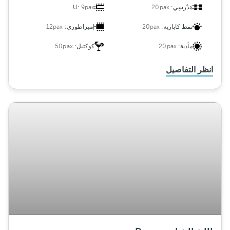
مَدْرسِي:
20pax
9pax
U:
نمط كاباريه:
20pax
إمبراطوري:
12pax
مأدبة:
20pax
كوكتيل:
50pax
انظر التفاصيل