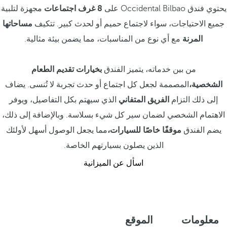
يحتوي فندق Occidental Bilbao على
8 غرف اجتماعات
مجهزة لتلبية
جميع الاحتياجات، سواء لاجتماع حميم أو لحدث كبير. تتكيف
مساحاتها
المرنة
مع أي نوع من المناسبات، مما يضمن بيئة مثالية.
من بين خدماته، يتميز الفندق
بخيارات تقديم الطعام
الشخصية،
المصممة لجعل كل اجتماع أو حدث تجربة لا تُنسى. يضاف
إلى ذلك التزام
الفريق المتفاني
الذي سيهتم بكل التفاصيل، ويوفر
الاهتمام الشخصي لضمان سير كل شيء بسلاسة. وبالإضافة إلى ذلك،
يضم الفندق
موقفًا خاصًا للسيارات،
مما يجعل الوصول أسهل لأولئك
الذين يصلون بسيارتهم الخاصة.
اسأل عن الميزانية
معلومات
الموقع