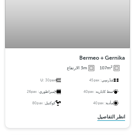
Bermeo + Gernika
2
107m
3m الارتفاع
مَدْرسِي:
45pax
30pax
U:
نمط كاباريه:
40pax
إمبراطوري:
26pax
مأدبة:
40pax
كوكتيل:
80pax
انظر التفاصيل