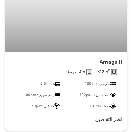
Arriaga II
2
312m
3m الارتفاع
مَدْرسِي:
180pax
80pax
U:
نمط كاباريه:
120pax
إمبراطوري:
80pax
مأدبة:
170pax
كوكتيل:
250pax
انظر التفاصيل