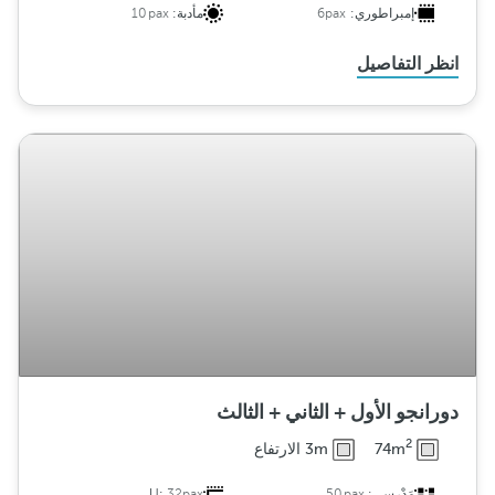
إمبراطوري:
6pax
مأدبة:
10pax
انظر التفاصيل
دورانجو الأول + الثاني + الثالث
2
74m
3m الارتفاع
مَدْرسِي:
50pax
32pax
U: