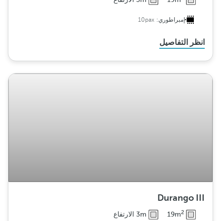
إمبراطوري:
10pax
انظر التفاصيل
Durango III
2
19m
3m الارتفاع