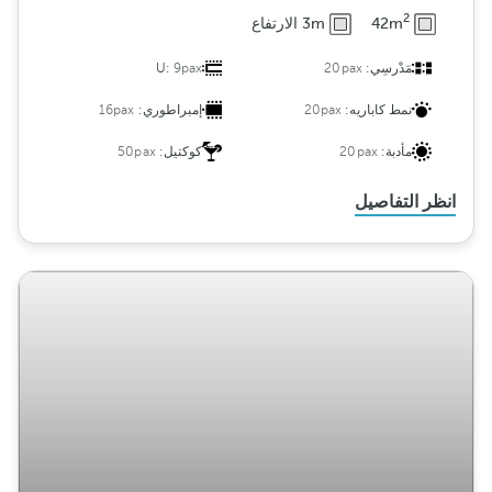
2
42m
3m الارتفاع
مَدْرسِي:
20pax
9pax
U:
نمط كاباريه:
20pax
إمبراطوري:
16pax
مأدبة:
20pax
كوكتيل:
50pax
انظر التفاصيل