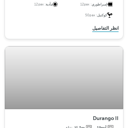
إمبراطوري:
12pax
مأدبة:
12pax
كوكتيل:
50pax
انظر التفاصيل
Durango II
2
19m
3m الارتفاع