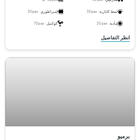
نمط كاباريه:
30pax
إمبراطوري:
30pax
مأدبة:
30pax
كوكتيل:
70pax
انظر التفاصيل
برميو