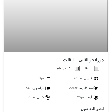
دورانجو الثاني + الثالث
2
38m
3m الارتفاع
مَدْرسِي:
20pax
9pax
U:
نمط كاباريه:
20pax
إمبراطوري:
12pax
مأدبة:
20pax
كوكتيل:
50pax
انظر التفاصيل