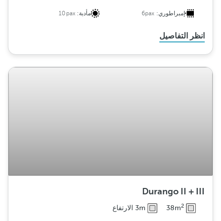
إمبراطوري:
6pax
مأدبة:
10pax
انظر التفاصيل
Durango II + III
2
38m
3m الارتفاع