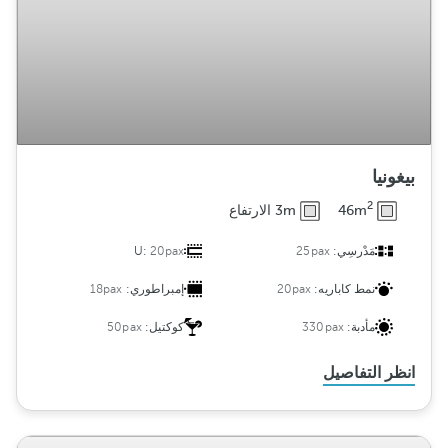
بيغونيا
2
46m
3m الارتفاع
مَدْرسِي:
25pax
20pax
U:
نمط كاباريه:
20pax
إمبراطوري:
18pax
مأدبة:
330pax
كوكتيل:
50pax
انظر التفاصيل