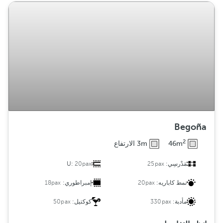
Begoña
2
46m
3m الارتفاع
مَدْرسِي:
25pax
20pax
U:
نمط كاباريه:
20pax
إمبراطوري:
18pax
مأدبة:
330pax
كوكتيل:
50pax