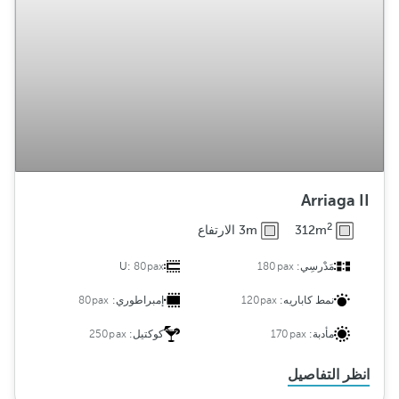
Arriaga II
2
312m
3m الارتفاع
مَدْرسِي:
180pax
80pax
U:
نمط كاباريه:
120pax
إمبراطوري:
80pax
مأدبة:
170pax
كوكتيل:
250pax
انظر التفاصيل