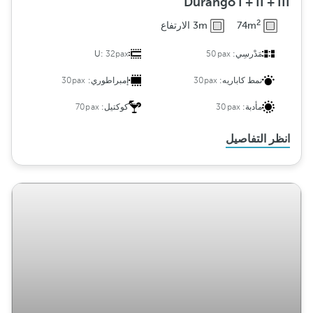
Durango I + II + III
2
74m
3m الارتفاع
مَدْرسِي:
50pax
32pax
U:
نمط كاباريه:
30pax
إمبراطوري:
30pax
مأدبة:
30pax
كوكتيل:
70pax
انظر التفاصيل