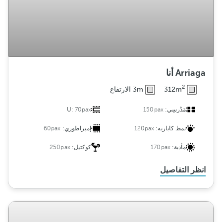
Arriaga أنا
2
312m
3m الارتفاع
مَدْرسِي:
150pax
70pax
U:
نمط كاباريه:
120pax
إمبراطوري:
60pax
مأدبة:
170pax
كوكتيل:
250pax
انظر التفاصيل