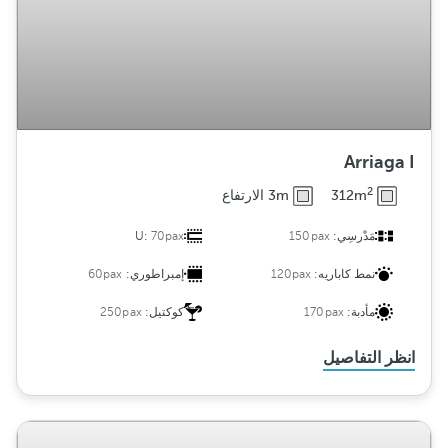
Arriaga I
2
312m
3m الارتفاع
مَدْرسِي:
150pax
70pax
U:
نمط كاباريه:
120pax
إمبراطوري:
60pax
مأدبة:
170pax
كوكتيل:
250pax
انظر التفاصيل