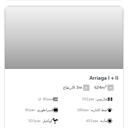
Arriaga I + II
2
624m
3m الارتفاع
مَدْرسِي:
300pax
80pax
U:
نمط كاباريه:
280pax
إمبراطوري:
80pax
مأدبة:
400pax
كوكتيل:
500pax