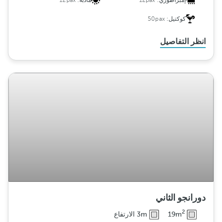
إمبراطوري:
12pax
مأدبة:
12pax
كوكتيل:
50pax
انظر التفاصيل
دورانجو الثاني
2
19m
3m الارتفاع