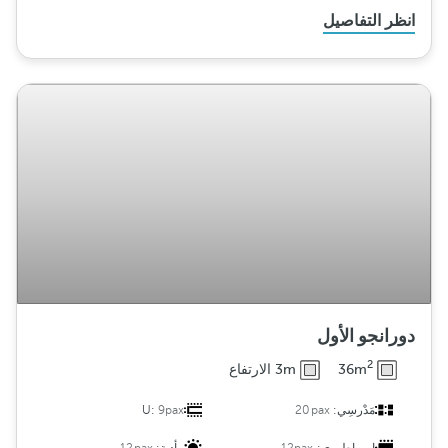
انظر التفاصيل
دورانجو الأول
2
36m
3m الارتفاع
مَدْرسِي:
20pax
9pax
U: