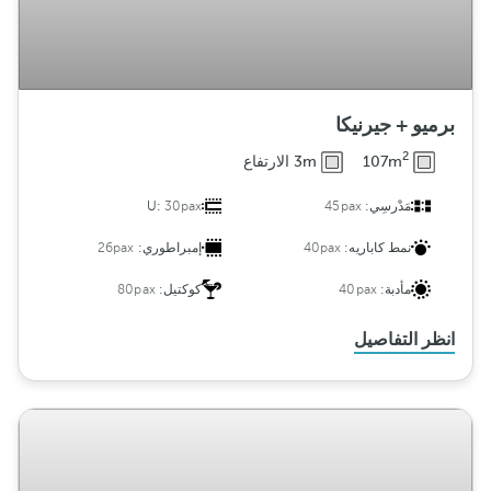
برميو + جيرنيكا
2
107m
3m الارتفاع
مَدْرسِي:
45pax
30pax
U:
نمط كاباريه:
40pax
إمبراطوري:
26pax
مأدبة:
40pax
كوكتيل:
80pax
انظر التفاصيل