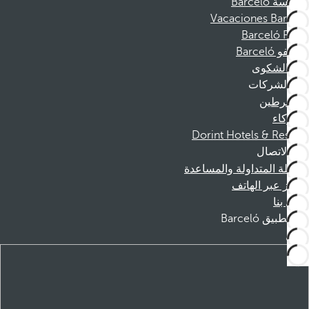
مؤسسة Barceló
Vacaciones Barceló
Barceló Films
موظفو Barceló
قناة الشكوى
الشركات
المنخرطين
الشركاء
Dorint Hotels & Resorts
الاتصال
الأسئلة المتداولة والمساعدة
الحجز عبر الهاتف
اتصل بنا
تطبيق Barceló
تنزيل