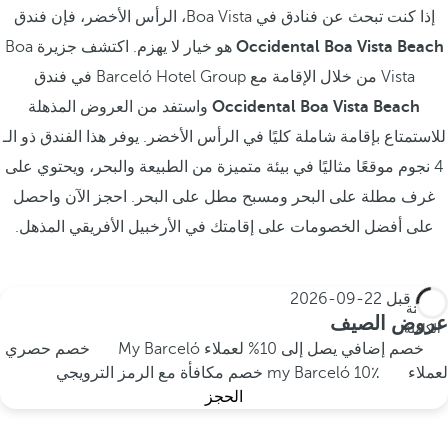
إذا كنت تبحث عن فنادق في Boa Vista، الرأس الأخضر، فإن فندق
Occidental Boa Vista Beach
هو خيار لا يهزم. اكتشف جزيرة Boa
Vista من خلال الإقامة مع Barceló Hotel Group في فندق
Occidental Boa Vista Beach
واستفد من العروض المذهلة
للاستمتاع بإقامة شاملة كليًا في الرأس الأخضر. يوفر هذا الفندق ذو الـ
4 نجوم موقعًا مثاليًا في بيئة متميزة من الطبيعة والبحر، ويحتوي على
غرف مطلة على البحر ومسبح مطل على البحر. احجز الآن واحصل
على أفضل الخصومات على إقامتك في الأرخبيل الأفريقي المذهل.
احجز قبل
22-09-2026
الإقامة
عروض الصيف
الكاملة
خصم إضافي يصل إلى 10% لعملاء My Barceló
خصم حصري
لعملاء my Barceló
10٪ خصم مكافأة مع الرمز الترويجي
الحجز