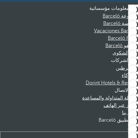
معلومات مؤسساتية
مجموعة Barceló
مؤسسة Barceló
Vacaciones Barceló
Barceló Films
موظفو Barceló
قناة الشكوى
الشركات
المنخرطين
الشركاء
Dorint Hotels & Resorts
الاتصال
الأسئلة المتداولة والمساعدة
الحجز عبر الهاتف
اتصل بنا
تطبيق Barceló
تنزيل