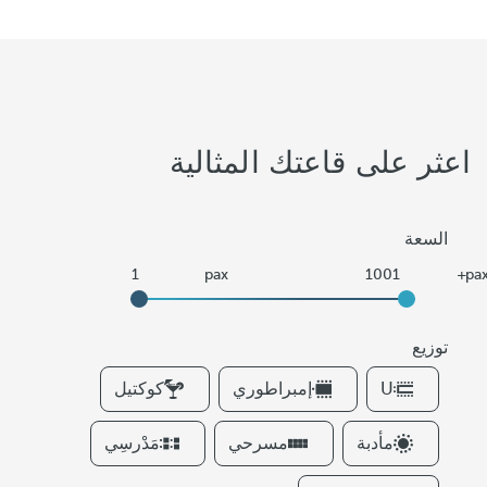
اعثر على قاعتك المثالية
السعة
توزيع
F
U
إمبراطوري
كوكتيل
i
l
مأدبة
مسرحي
مَدْرسِي
t
e