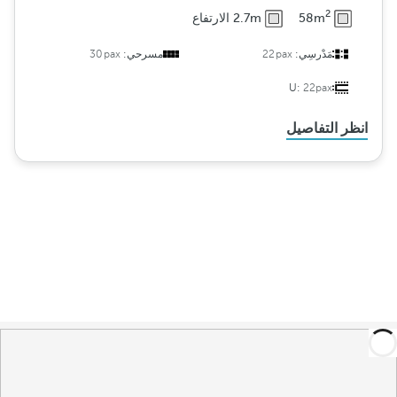
2
58m
2.7m الارتفاع
مَدْرسِي:
22pax
مسرحي:
30pax
U:
22pax
انظر التفاصيل