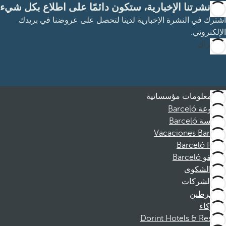
مع نشرتنا الإخبارية، ستكون دائمًا على اطلاع بكل شيء
اشترك في النشرة الإخبارية لدينا لتحصل على عروضنا في بريدك
الإلكتروني.
الاشتراك
معلومات مؤسساتية
مجموعة Barceló
مؤسسة Barceló
Vacaciones Barceló
Barceló Films
موظفو Barceló
قناة الشكوى
الشركات
المنخرطين
الشركاء
Dorint Hotels & Resorts