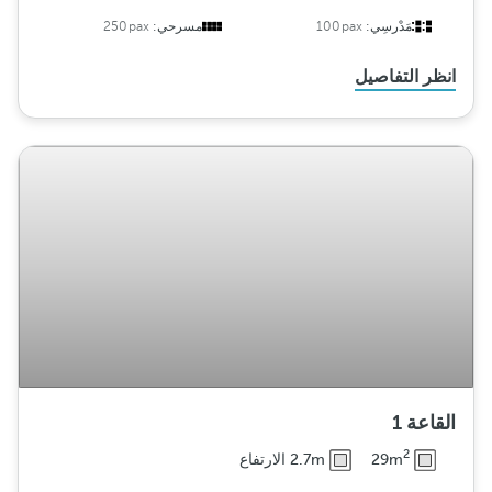
مَدْرسِي:
100pax
مسرحي:
250pax
انظر التفاصيل
القاعة 1
2
29m
2.7m الارتفاع