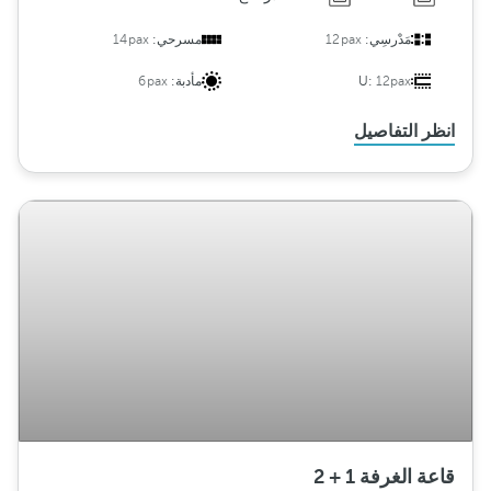
مَدْرسِي:
12pax
مسرحي:
14pax
12pax
U:
مأدبة:
6pax
انظر التفاصيل
قاعة الغرفة 1 + 2