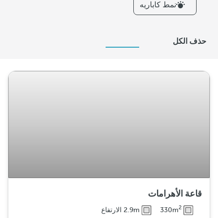
نمط كاباريه
r
s
ت
حذف الكل
و
ز
ي
ع
قاعة الأهرامات
2
330m
2.9m الارتفاع