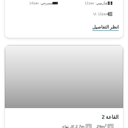
مَدْرسِي:
12pax
مسرحي:
14pax
U:
12pax
انظر التفاصيل
القاعة 2
2
29m
2.7m الارتفاع