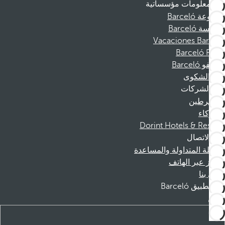
معلومات مؤسساتية
مجموعة Barceló
مؤسسة Barceló
Vacaciones Barceló
Barceló Films
موظفو Barceló
قناة الشكوى
الشركات
المنخرطين
الشركاء
Dorint Hotels & Resorts
الاتصال
الأسئلة المتداولة والمساعدة
الحجز عبر الهاتف
اتصل بنا
تطبيق Barceló
تنزيل