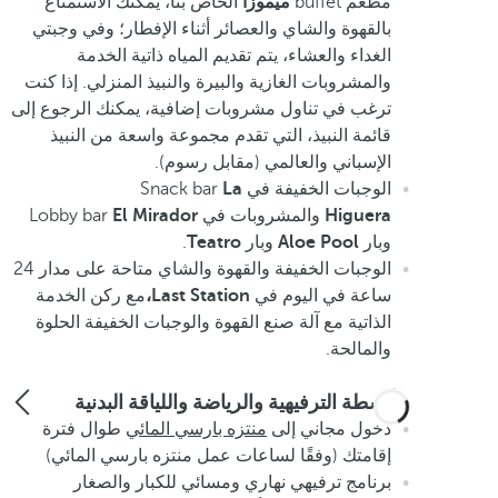
مطعم buffet
ميموزا
الخاص بنا، يمكنك الاستمتاع
بالقهوة والشاي والعصائر أثناء الإفطار؛ وفي وجبتي
الغداء والعشاء، يتم تقديم المياه ذاتية الخدمة
والمشروبات الغازية والبيرة والنبيذ المنزلي. إذا كنت
ترغب في تناول مشروبات إضافية، يمكنك الرجوع إلى
قائمة النبيذ، التي تقدم مجموعة واسعة من النبيذ
الإسباني والعالمي (مقابل رسوم).
الوجبات الخفيفة في Snack bar
La
Higuera
والمشروبات في Lobby bar
El Mirador
وبار
Pool
Aloe
وبار
Teatro
.
الوجبات الخفيفة والقهوة والشاي متاحة على مدار 24
ساعة في اليوم في
Last Station،
مع ركن الخدمة
الذاتية مع آلة صنع القهوة والوجبات الخفيفة الحلوة
والمالحة.
الأنشطة الترفيهية والرياضة واللياقة البدنية
دخول مجاني إلى
منتزه بارسي المائي
طوال فترة
إقامتك (وفقًا لساعات عمل منتزه بارسي المائي)
برنامج ترفيهي نهاري ومسائي للكبار والصغار