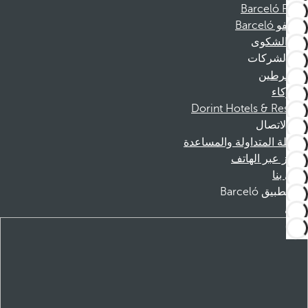
Barceló Films
موظفو Barceló
قناة الشكوى
الشركات
المنخرطين
الشركاء
Dorint Hotels & Resorts
الاتصال
الأسئلة المتداولة والمساعدة
الحجز عبر الهاتف
اتصل بنا
تطبيق Barceló
تنزيل