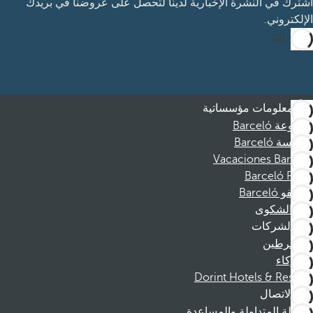
اشترك في النشرة الإخبارية لدينا لتحصل على عروضنا في بريدك
الإلكتروني.
الاشتراك
معلومات مؤسساتية
مجموعة Barceló
مؤسسة Barceló
Vacaciones Barceló
Barceló Films
موظفو Barceló
قناة الشكوى
الشركات
المنخرطين
الشركاء
Dorint Hotels & Resorts
الاتصال
الأسئلة المتداولة والمساعدة