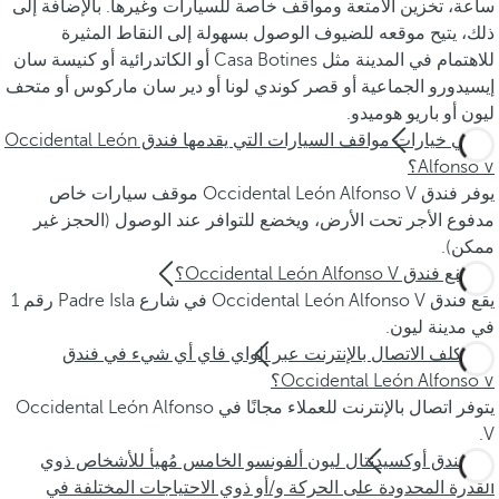
ساعة، تخزين الأمتعة ومواقف خاصة للسيارات وغيرها. بالإضافة إلى
ذلك، يتيح موقعه للضيوف الوصول بسهولة إلى النقاط المثيرة
للاهتمام في المدينة مثل Casa Botines أو الكاتدرائية أو كنيسة سان
إيسيدورو الجماعية أو قصر كوندي لونا أو دير سان ماركوس أو متحف
ليون أو باريو هوميدو.
ما هي خيارات مواقف السيارات التي يقدمها فندق Occidental León
Alfonso V؟
يوفر فندق Occidental León Alfonso V موقف سيارات خاص
مدفوع الأجر تحت الأرض، ويخضع للتوافر عند الوصول (الحجز غير
ممكن).
أين يقع فندق Occidental León Alfonso V؟
يقع فندق Occidental León Alfonso V في شارع Padre Isla رقم 1
في مدينة ليون.
هل يكلف الاتصال بالإنترنت عبر الواي فاي أي شيء في فندق
Occidental León Alfonso V؟
يتوفر اتصال بالإنترنت للعملاء مجانًا في Occidental León Alfonso
V.
هل فندق أوكسيدنتال ليون ألفونسو الخامس مُهيأ للأشخاص ذوي
القدرة المحدودة على الحركة و/أو ذوي الاحتياجات المختلفة في