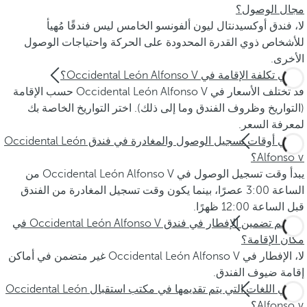
مجال الوصول؟
لا، فندق أوكسيدنتال ليون ألفونسو الخامس ليس فندقًا مُهيأ
للأشخاص ذوي القدرة المحدودة على الحركة واحتياجات الوصول
الأخرى.
ما هي تكلفة الإقامة في Occidental León Alfonso V؟
قد تختلف الأسعار في Occidental León Alfonso V حسب الإقامة
(التواريخ وظروف الفندق وما إلى ذلك). اختر التواريخ الخاصة بك
لمعرفة السعر.
ما هي أوقات تسجيل الوصول والمغادرة في فندق Occidental León
Alfonso V؟
يبدأ وقت تسجيل الوصول في Occidental León Alfonso V من
الساعة 3:00 عصرًا، بينما يكون وقت تسجيل المغادرة من الفندق
قبل الساعة 12:00 ظهرًا.
هل يتم تضمين الإفطار في فندق Occidental León Alfonso V في
مكان الإقامة؟
لا، الإفطار في Occidental León Alfonso V غير متضمن في أماكن
إقامة ضيوف الفندق.
ما هي اللغات التي يتم تقديمها في مكتب استقبال Occidental León
Alfonso V؟