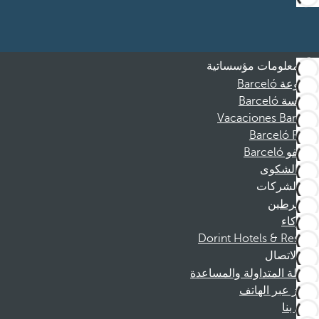
معلومات مؤسساتية
مجموعة Barceló
مؤسسة Barceló
Vacaciones Barceló
Barceló Films
موظفو Barceló
قناة الشكوى
الشركات
المنخرطين
الشركاء
Dorint Hotels & Resorts
الاتصال
الأسئلة المتداولة والمساعدة
الحجز عبر الهاتف
اتصل بنا