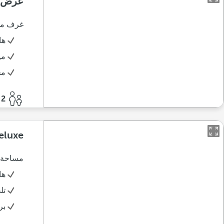
عرض ال
غرف مصم
ها
مي
مج
2 أفراد
Deluxe تطل على ا
مساحة م
ها
تل
بر