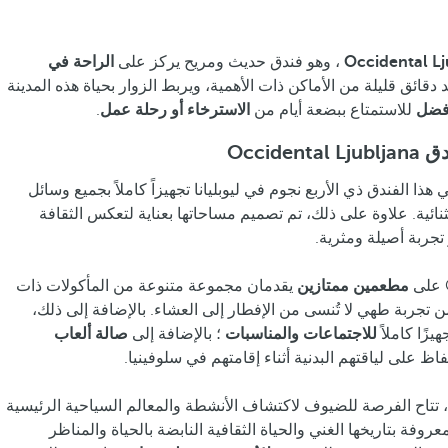
Occidental Lj
، وهو فندق حديث ومريح يركز على
الراحة في
 دقائق قليلة من الأماكن ذات الأهمية، ويربط الزوار بحياة هذه المدينة
أفضل
للاستمتاع ببضعة أيام من
الاسترخاء أو رحلة عمل
.
Occid
هذا الفندق ذي الأربع نجوم في ليوبليانا تجهيزاً كاملاً بجميع وسائل
ائية. علاوة على ذلك، تم تصميم مساحاتها بعناية لتعكس الثقافة
تجربة أصيلة ومثرية.
مطعمين ممتازين
يقدمان مجموعة متنوعة من المأكولات ذات
ن تجربة طهي لا تُنسى من الإفطار إلى العشاء. بالإضافة إلى ذلك،
زًا كاملاً
للاجتماعات والمناسبات
؛ بالإضافة إلى
صالة ألعاب
ظ على لياقتهم البدنية أثناء إقامتهم في سلوفينيا.
 تتاح الفرصة للضيوف لاكتشاف الأنشطة والمعالم السياحية الرئيسية
معروفة بتاريخها الغني والحياة الثقافية النابضة بالحياة والمناظر