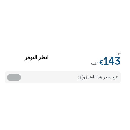
من
انظر التوفر
143
/ليلة
تتبع سعر هذا الفندق