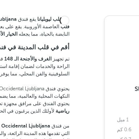
في
قلب ليوبليانا
يقع فندق
ubljana
قلب
العاصمة الأوروبية. يقع على بعد
النابضة بالحياة، مما يجعله
الخيار ال
أقم في قلب المدينة في فندق ental Ljubljana
تم تجهيز
الغرف والأجنحة الـ 148
في 
الراحة والخدمات لضمان إقامة استثن
السلوفينية والفن المحلي، مما يوفر 
S
يحتوي فندق Occidental Ljubljana على
النكهات المحلية والعالمية، مما يضم
يحتوي الفندق على مرافق مجهزة تجهي
رياضية
لأولئك الذين يرغبون في الحفا
1 ميل
من فندق
Occidental Ljubljana
،
0.6 كم
التي تقدمها هذه المدينة الرائعة، وال