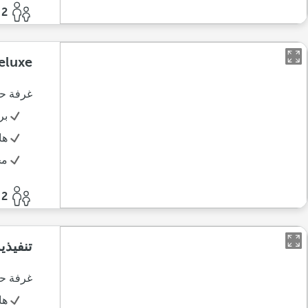
2 أفراد
Deluxe بش
غرفة حد
بر
ها
مج
2 أفراد
تنفيذي
غرفة حدي
ها