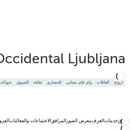
أضف إلى المفضلة
Occidental Ljubljana
أزواج
العائلات
واى فاى مجانى
الحضاري
ثقافة
التسوق
حيوانات 
الفندق
خدمات
الغرف
معرض الصور
المرافق
الاجتماعات والفعاليات
العر