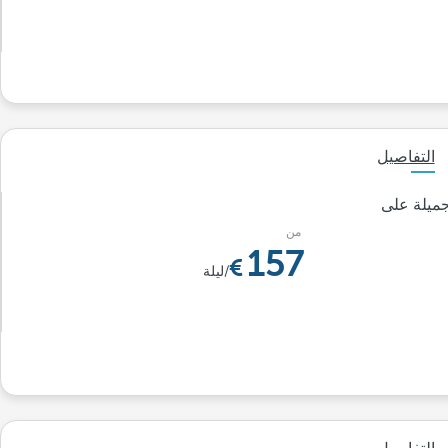
التفاصيل
جميلة على
من
157
/ليلة