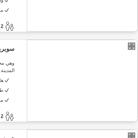
وا
مك
2 أفراد
سوبريو
وهي مجه
المدينة.
ها
طق
مي
2 أفراد