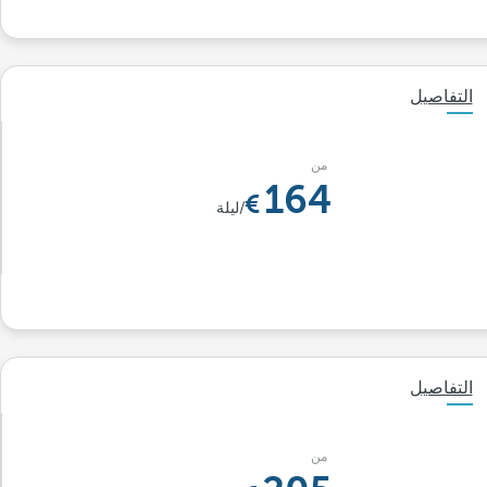
التفاصيل
من
164
/ليلة
التفاصيل
من