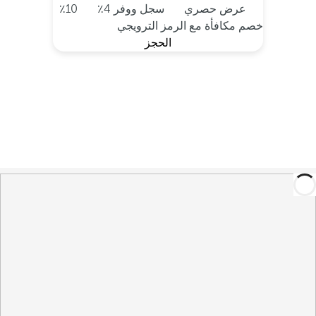
عرض حصري
سجل ووفر 4٪
10٪
خصم مكافأة مع الرمز الترويجي
الحجز