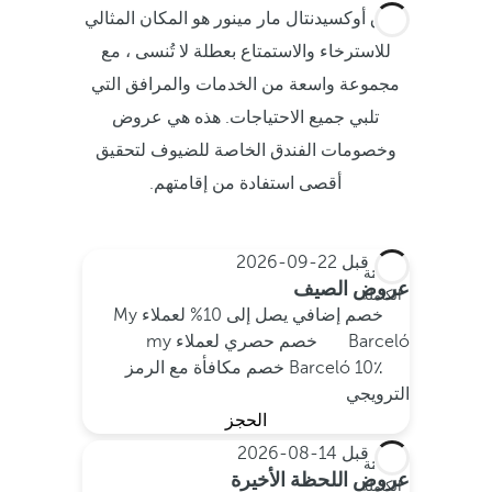
فندق أوكسيدنتال مار مينور هو المكان المثالي
للاسترخاء والاستمتاع بعطلة لا تُنسى ، مع
مجموعة واسعة من الخدمات والمرافق التي
تلبي جميع الاحتياجات. هذه هي عروض
وخصومات الفندق الخاصة للضيوف لتحقيق
أقصى استفادة من إقامتهم.
احجز قبل
22-09-2026
الإقامة
عروض الصيف
الكاملة
خصم إضافي يصل إلى 10% لعملاء My
Barceló
خصم حصري لعملاء my
Barceló
10٪ خصم مكافأة مع الرمز
الترويجي
الحجز
احجز قبل
14-08-2026
الإقامة
عروض اللحظة الأخيرة
الكاملة