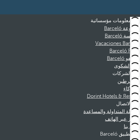
معلومات مؤسساتية
مجموعة Barceló
مؤسسة Barceló
Vacaciones Barceló
Barceló Films
موظفو Barceló
قناة الشكوى
الشركات
المنخرطين
الشركاء
Dorint Hotels & Resorts
الاتصال
الأسئلة المتداولة والمساعدة
الحجز عبر الهاتف
اتصل بنا
تطبيق Barceló