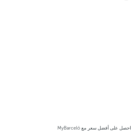
احصل على أفضل سعر مع MyBarceló