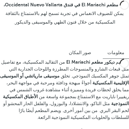
في
مطعم El Mariachi في فندق Occidental Nuevo Vallarta،
يمكن للضيوف الانغماس في تجربة تسمح لهم بالاستمتاع بالثقافة
المكسيكية من خلال فنون الطهي والموسيقى والديكور.
معلومات
صور المكان
يستلهم
ديكور مطعم El Mariachi
من التقاليد المكسيكية، مع تفاصيل
مثل قبعات الشارو والمنسوجات المطرزة واللوحات الجدارية التي
تمثل جوهر المكسيك النموذجي. تخلق
موسيقى مارياتشي أو الموسيقى
الإقليمية المكسيكية
أجواءً مبهجة ودافئة ومرحبة في مواجهة البحر،
مما يخلق لحظات فريدة ومميزة أثناء مشاهدة غروب الشمس في
ريفييرا ناياريت مع الاستمتاع بمجموعة واسعة من
الأطباق المكسيكية
النموذجية
مثل التاكو، والانتشلادا، والبوزول، والفلفل الحار المحشو أو
لحم البقر البري. من بين أمور أخرى. ويضم المطعم أيضًا بارًا
للسلطات والحلويات المكسيكية النموذجية الرائعة.