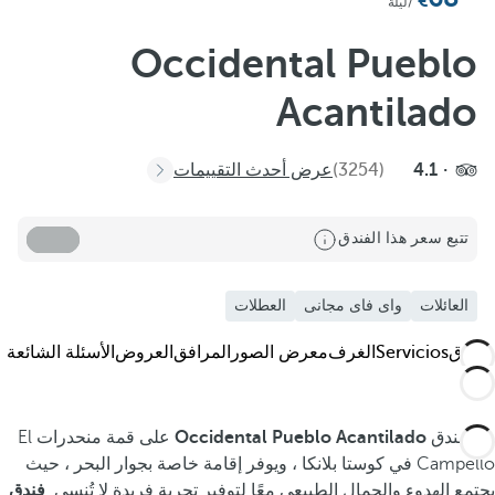
أضف إلى المفضلة
/ليلة
رؤية المزيد من الصور ومقاطع الفيديو
Occidental Pueblo
Acantilado
4.1
(3254)
عرض أحدث التقييمات
تتبع سعر هذا الفندق
العائلات
واى فاى مجانى
العطلات
الفندق
Servicios
الغرف
معرض الصور
المرافق
العروض
الأسئلة الشائعة
يقع فندق
Occidental Pueblo Acantilado
على قمة منحدرات El
Campello في كوستا بلانكا ، ويوفر إقامة خاصة بجوار البحر ، حيث
يجتمع الهدوء والجمال الطبيعي معًا لتوفير تجربة فريدة لا تُنسى.
فندق