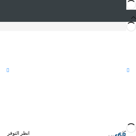
المشاركة
من
انظر التوفر
68