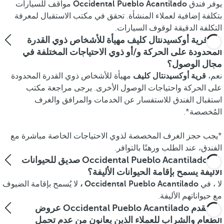
يوفر فندق
Occidental Pueblo Acantilado
مواقف للسيارات
بتكلفة إضافية لعملاء المنشأة. تحقق في مكتب الاستقبال لمعرفة
التكلفة الدقيقة لوقوف السيارات.
هل قرية أوكسيدنتال كليف مهيأة للأشخاص ذوي القدرة
المحدودة على الحركة و/أو ذوي الاحتياجات المختلفة في
مجال الوصول؟
نعم،
قرية أوكسيدنتال كليف
مهيأة للأشخاص ذوي القدرة المحدودة
على الحركة واحتياجات الوصول الأخرى. يرجى مراجعة مكتب
استقبال الفندق للاستفسار عن الخدمات والمرافق والغرف
المُخصصة*.
*يجب حجز الغرف المخصصة لذوي الاحتياجات الخاصة مباشرة مع
الفندق، عند الطلب ورهنًا بالتوافر.
هل Occidental Pueblo Acantilado صديق للحيوانات
الأليفة يسمح بإقامة الحيوانات الأليفة؟
لا ، في
Occidental Pueblo Acantilado ،
لا يُسمح بإقامة الضيوف
مع حيواناتهم الأليفة.
هل تقدم Occidental Pueblo Acantilado عروض
الطعام والشراب للعملاء الذين يعانون من عدم تحمل