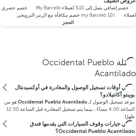
عروض الصيف
خصم إضافي يصل إلى 10% لعملاء My Barceló
خصم حصري
لعملاء my Barceló
10٪ خصم مكافأة مع الرمز الترويجي
الحجز
أسئلة Occidental Pueblo
Acantilado
ما هي أوقات تسجيل الوصول والمغادرة في أوكسيدنتال
بويبلو أكانتيلادو؟
موعد تسجيل الوصول لـ
Occidental Pueblo Acantilado
هو من
الساعة 4:00 مساءً ، بينما يتم تسجيل المغادرة قبل الساعة 12:00
ظهرًا.
ما هي خيارات وقوف السيارات التي يقدمها فندق
Occidental Pueblo Acantilado؟