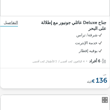
جناح Deluxe عائلي جونيور مع إطلالة
التفاصيل
على البحر
شرفة/ تراس
خدمة الإنترنت
بوفيه إفطار
6 أفراد
4 البالغون كحد أقصى
/ 3 الأطفال كحد أقصى
من
136
/ليلة