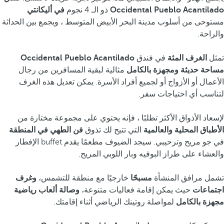
Occidental Pueblo Acantilado
ذو الـ 4 نجوم
في أليكانتي
مستوحى من أسلوب مدينة البحر الأبيض المتوسط ، ويجمع بين الحداثة
والراحة.
تمثل
الغرف المئة
في فندق
Occidental Pueblo Acantilado
مساحة حديثة ومجهزة بالكامل
مثالية لبقية المسافرين من رجال
الأعمال أو الأزواج أو لجميع أفراد الأسرة. يمكن تعديل هذه الغرف
لتناسب أي احتياجات سفر.
لإسعاد الأذواق الأكثر تطلبًا ، فإنه يحتوي على مجموعة مختارة من
الأطباق المحلية والعالمية
التي تتيح لك تذوق
فن الطهي في المنطقة
في جو مريح وترحيبي. سيجد الضيوف مطعمًا يقدم buffet الإفطار
والعشاء على طراز البوفيه وبار اللوبي المريح.
تشمل مرافق المنشأة
مسبحًا
خارجيًا مع منطقة للتشمس،
وغرف
اجتماعات
حيث يمكن إقامة فعاليات متنوعة،
وصالة ألعاب رياضية
مجهزة بالكامل
لمواصلة روتينك الرياضي أثناء إقامتك.