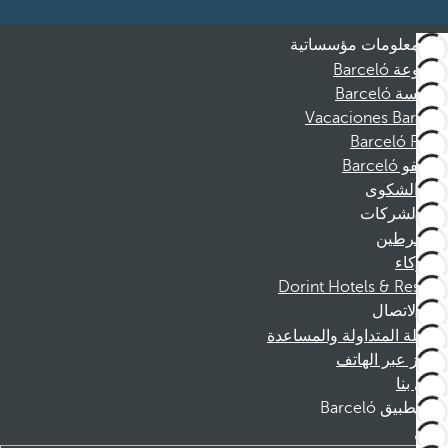
معلومات مؤسساتية
مجموعة Barceló
مؤسسة Barceló
Vacaciones Barceló
Barceló Films
موظفو Barceló
قناة الشكوى
الشركات
المنخرطين
الشركاء
Dorint Hotels & Resorts
الاتصال
الأسئلة المتداولة والمساعدة
الحجز عبر الهاتف
اتصل بنا
تطبيق Barceló
تنزيل