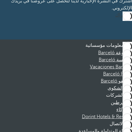
اشترك في النشرة الإخبارية لدينا لتحصل على عروضنا في بريدك
الإلكتروني.
الاشتراك
معلومات مؤسساتية
مجموعة Barceló
مؤسسة Barceló
Vacaciones Barceló
Barceló Films
موظفو Barceló
قناة الشكوى
الشركات
المنخرطين
الشركاء
Dorint Hotels & Resorts
الاتصال
الأسئلة المتداولة والمساعدة