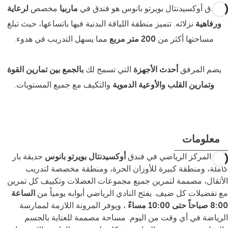
فندق أوكسيدنتال بويرتو بانوس هو فندق في
ماربيا
مخصص
لرعاية
ورفاهية
نزلائه. تتميز منطقة اللياقة البدنية فيها باتساعها، حيث تبلغ
مساحتها أكثر من
200 متر مربع
مما يسهل التدريب في هدوء.
يضم المرفق
أحدث الأجهزة
التي تسمح لك
بالجمع بين تمارين القوة
وتمارين القلب والأوعية الدموية
والتكيف مع جميع المستويات.
معلومات
يضم المركز الرياضي في فندق
أوكسيدنتال بويرتو بانوس
حديقة بار
كاملة، ومنطقة كبيرة للأوزان الحرة، ومنطقة مخصصة لتدريب
الأثقال، مصممة لتمرين جميع مجموعات العضلات وتكييف كل تمرين
مع تفضيلات كل ضيف. يفتح النادي الرياضي أبوابه يومياً من
الساعة
8:00 صباحاً حتى 10:00 مساءً
، ويوفر المرونة اللازمة لممارسة
الرياضة في أي وقت من اليوم. مساحة مصممة للعناية بالجسم