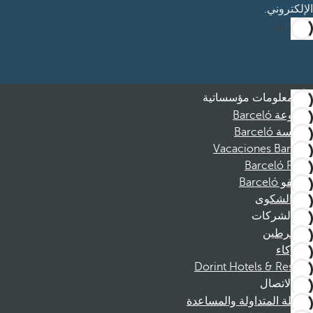
الإلكتروني.
الاشتراك
معلومات مؤسساتية
مجموعة Barceló
مؤسسة Barceló
Vacaciones Barceló
Barceló Films
موظفو Barceló
قناة الشكوى
الشركات
المنخرطين
الشركاء
Dorint Hotels & Resorts
الاتصال
الأسئلة المتداولة والمساعدة