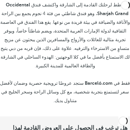
خطط لرحلتك القادمة إلى الشارقة واكتشف فندق
Occidental
Sharjah Grand
، وهو فندق شاطئي من فئة 4 نجوم يجمع بين الراحة
والأناقة والضيافة في بيئة فريدة من نوعها. يقع هذا الفندق في العاصمة
الثقافية لدولة الإمارات العربية المتحدة، ويضم شاطئاً خاصاً، ويوفر
تجربة مثالية للعائلات والأزواج والمسافرين الذين يبحثون عن مزيج
متساوٍ من الاسترخاء والترفيه. علاوة على ذلك، فإن قربه من دبي يتيح
لك الاستمتاع بأفضل ما في كلا الوجهتين: الهدوء الساحلي في الشارقة
والطاقة العالمية للمدينة الكبيرة.
فقط في
Barceló.com
ستجد عروضًا ترويجية حصرية وضمان لأفضل
سعر لتستمتع بتجربة شخصية، مع كل وسائل الراحة وسحر الخليج في
متناول يديك.
هل ترغب في الحصول على العروض القادمة لهذا